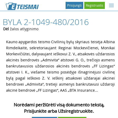
Prisijungti
Registruotis
BYLA 2-1049-480/2016
Dėl
žalos atlyginimo
1
Kauno apygardos teismo Civilinių bylų skyriaus teisėja Albina
Rimdeikaitė, sekretoriaujant Reginai Mockevičienei, Monikai
Morkevičiūtei, dalyvaujant ieškovui Z. V., atsakovės uždarosios
akcinės bendrovės „Admivita“ atstovei G. O., trečiojo asmens
bankrutavusios uždarosios akcinės bendrovės „FF Lizingas“
atstovei I. K., viešame teismo posėdyje išnagrinėjusi civilinę
bylą pagal ieškovo Z. V. ieškinį atsakovei uždarajai akcinei
bendrovei „Admivita“, tretieji asmenys bankrutavusi uždaroji
akcinė bendrovė „FF Lizingas“, AAS „BTA Insurance...
Norėdami peržiūrėti visą dokumento tekstą,
Prisijunkite arba Užsiregistruokite.