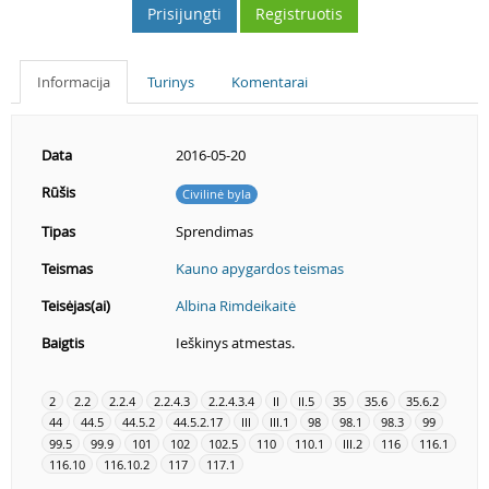
Prisijungti
Registruotis
Informacija
Turinys
Komentarai
Data
2016-05-20
Rūšis
Civilinė byla
Tipas
Sprendimas
Teismas
Kauno apygardos teismas
Teisėjas(ai)
Albina Rimdeikaitė
Baigtis
Ieškinys atmestas.
2
2.2
2.2.4
2.2.4.3
2.2.4.3.4
II
II.5
35
35.6
35.6.2
44
44.5
44.5.2
44.5.2.17
III
III.1
98
98.1
98.3
99
99.5
99.9
101
102
102.5
110
110.1
III.2
116
116.1
116.10
116.10.2
117
117.1