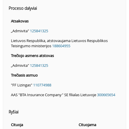
Proceso dalyviai
Atsakovas
„Admivita"
125841325
Lietuvos Respublika, atstovaujama Lietuvos Respublikos
Teisingumo ministerijos
188604955
Trečiojo asmens atstovas
„Admivita"
125841325
Trečiasis asmuo
"FF Lizingas"
110774988
AAS "BTA Insurance Company" SE filialas Lietuvoje
300665654
Ryšiai
Cituoja
Cituojama