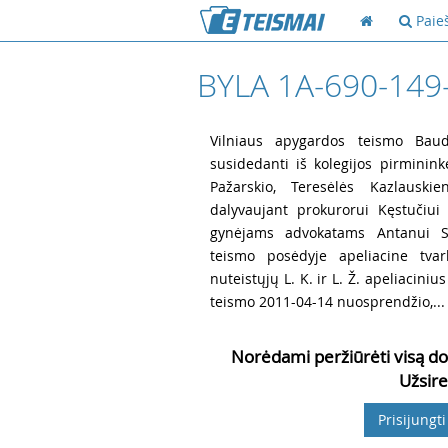
Paie
BYLA 1A-690-149
1
Vilniaus apygardos teismo Baudž
susidedanti iš kolegijos pirminin
Pažarskio, Teresėlės Kazlauskien
dalyvaujant prokurorui Kęstučiui B
gynėjams advokatams Antanui S
teismo posėdyje apeliacine tva
nuteistųjų L. K. ir L. Ž. apeliacin
teismo 2011-04-14 nuosprendžio,...
Norėdami peržiūrėti visą do
Užsire
Prisijungti