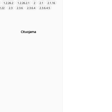
1.2.26.2
1.2.26.2.1
2
2.1
2.1.16
2.22
2.3
2.3.6
2.3.6.4
2.3.6.4.5
Cituojama