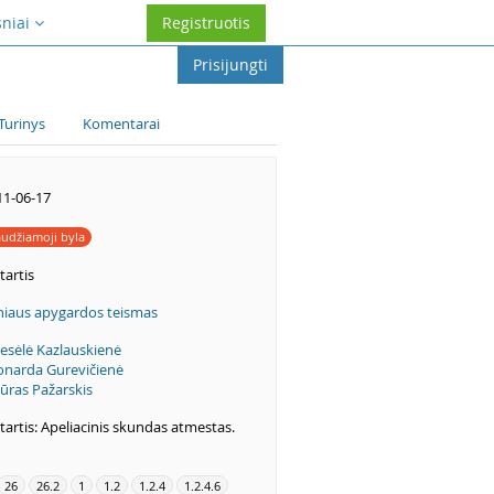
sniai
Registruotis
Prisijungti
Turinys
Komentarai
11-06-17
udžiamoji byla
tartis
lniaus apygardos teismas
esėlė Kazlauskienė
onarda Gurevičienė
ūras Pažarskis
artis: Apeliacinis skundas atmestas.
26
26.2
1
1.2
1.2.4
1.2.4.6