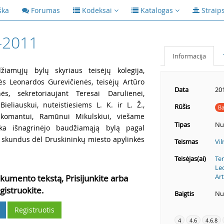
ška
Forumas
Kodeksai
Katalogas
Straip
-2011
Informacija
iamųjų bylų skyriaus teisėjų kolegija,
kės Leonardos Gurevičienės, teisėjų Artūro
Data
20
ės, sekretoriaujant Teresai Darulienei,
ieliauskui, nuteistiesiems L. K. ir L. Ž.,
Rūšis
Ba
komantui, Ramūnui Mikulskiui, viešame
Tipas
Nu
rka išnagrinėjo baudžiamąją bylą pagal
ius skundus dėl Druskininkų miesto apylinkės
Teismas
Vi
Teisėjas(ai)
Ter
Le
Art
kumento tekstą, Prisijunkite arba
gistruokite.
Baigtis
Nut
Registruotis
4
4.6
4.6.8