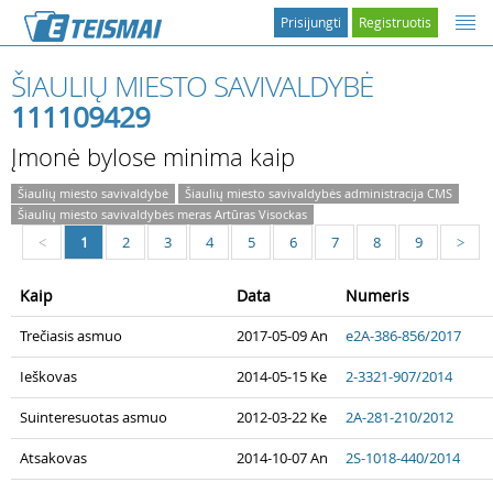
Prisijungti
Registruotis
ŠIAULIŲ MIESTO SAVIVALDYBĖ
111109429
Įmonė bylose minima kaip
Šiaulių miesto savivaldybė
Šiaulių miesto savivaldybės administracija CMS
Šiaulių miesto savivaldybės meras Artūras Visockas
1
2
3
4
5
6
7
8
9
<
>
Kaip
Data
Numeris
Trečiasis asmuo
2017-05-09 An
e2A-386-856/2017
Ieškovas
2014-05-15 Ke
2-3321-907/2014
Suinteresuotas asmuo
2012-03-22 Ke
2A-281-210/2012
Atsakovas
2014-10-07 An
2S-1018-440/2014