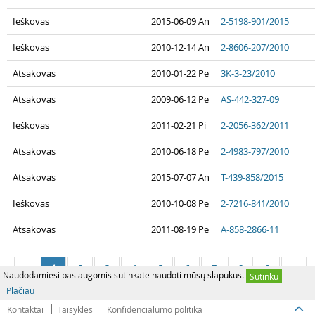
Ieškovas
2015-06-09 An
2-5198-901/2015
Ieškovas
2010-12-14 An
2-8606-207/2010
Atsakovas
2010-01-22 Pe
3K-3-23/2010
Atsakovas
2009-06-12 Pe
AS-442-327-09
Ieškovas
2011-02-21 Pi
2-2056-362/2011
Atsakovas
2010-06-18 Pe
2-4983-797/2010
Atsakovas
2015-07-07 An
T-439-858/2015
Ieškovas
2010-10-08 Pe
2-7216-841/2010
Atsakovas
2011-08-19 Pe
A-858-2866-11
1
2
3
4
5
6
7
8
9
<
>
Naudodamiesi paslaugomis sutinkate naudoti mūsų slapukus.
Sutinku
Plačiau
Kontaktai
Taisyklės
Konfidencialumo politika