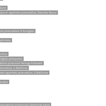
šienė
iaus m. apylinkės prokuratūra, Stanislav Barsul
kės prokuratūra, D.Kunigėlis
apšinskas
vičius
 Sigitas Jankauskas
atūros prokurorė Neringa Pačėsaitė
rokuratūra, G.Balčiūnas
esto apylinkės prokuratūra, G.Balčiūnas
kauskas
prokuratūros prokuroras Gediminas Jukna