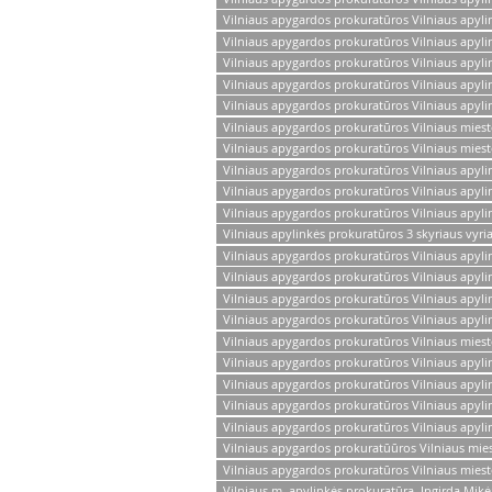
Vilniaus apygardos prokuratūros Vilniaus apyli
Vilniaus apygardos prokuratūros Vilniaus apyli
Vilniaus apygardos prokuratūros Vilniaus apyl
Vilniaus apygardos prokuratūros Vilniaus apyl
Vilniaus apygardos prokuratūros Vilniaus apylin
Vilniaus apygardos prokuratūros Vilniaus miest
Vilniaus apygardos prokuratūros Vilniaus miest
Vilniaus apygardos prokuratūros Vilniaus apyl
Vilniaus apygardos prokuratūros Vilniaus apyl
Vilniaus apygardos prokuratūros Vilniaus apyli
Vilniaus apylinkės prokuratūros 3 skyriaus vyri
Vilniaus apygardos prokuratūros Vilniaus apyli
Vilniaus apygardos prokuratūros Vilniaus apyli
Vilniaus apygardos prokuratūros Vilniaus apyl
Vilniaus apygardos prokuratūros Vilniaus apyli
Vilniaus apygardos prokuratūros Vilniaus miest
Vilniaus apygardos prokuratūros Vilniaus apyl
Vilniaus apygardos prokuratūros Vilniaus apyl
Vilniaus apygardos prokuratūros Vilniaus apyli
Vilniaus apygardos prokuratūros Vilniaus apyli
Vilniaus apygardos prokuratūūros Vilniaus miest
Vilniaus apygardos prokuratūros Vilniaus mies
Vilniaus m. apylinkės prokuratūra, Ingirda Mikė