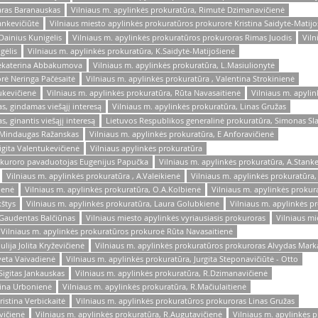
aras Baranauskas
Vilniaus m. apylinkės prokuratūra, Rimutė Dzimanavičienė
ankevičiūtė
Vilniaus miesto apylinkės prokuratūros prokurorė Kristina Saidytė-Matijo
Dainius Kunigėlis
Vilniaus m. apylinkės prokuratūros prokuroras Rimas Juodis
Viln
gėlis
Vilniaus m. apylinkės prokuratūra, K.Saidytė-Matijošienė
 Jekaterina Abbakumova
Vilniaus m. apylinkės prokuratūra, L.Masiulionytė
rė Neringa Pačėsaitė
Vilniaus m. apylinkės prokuratūra , Valentina Strokinienė
ukevičienė
Vilniaus m. apylinkės prokuratūra, Rūta Navasaitienė
Vilniaus m. apylin
as, gindamas viešąjį interesą
Vilniaus m. apylinkės prokuratūra, Linas Gružas
, ginantis viešąjį interesą
Lietuvos Respublikos generalinė prokuratūra, Simonas Sl
s Mindaugas Ražanskas
Vilniaus m. apylinkės prokuratūra, E Anforavičienė
igita Valentukevičienė
Vilniaus apylinkės prokuratūra
rokuroro pavaduotojas Eugenijus Papučka
Vilniaus m. apylinkės prokuratūra, A.Stanke
Vilniaus m. apylinkės prokuratūra , A.Valeikienė
Vilniaus m. apylinkės prokuratūra,
ienė
Vilniaus m. apylinkės prokuratūra, O.A.Kolbienė
Vilniaus m. apylinkės prokur
kštys
Vilniaus m. apylinkės prokuratūra, Laura Golubkienė
Vilniaus m. apylinkės p
 Gaudentas Balčiūnas
Vilniaus miesto apylinkės vyriausiasis prokuroras
Vilniaus mi
Vilniaus m. apylinkės prokuratūros prokuroė Rūta Navasaitienė
lija Jolita Kryževičienė
Vilniaus m. apylinkės prokuratūros prokuroras Alvydas Mar
veta Vaivadienė
Vilniaus m. apylinkės prokuratūra, Jurgita Steponavičiūtė - Otto
Sigitas Jankauskas
Vilniaus m. apylinkės prokuratūra, R.Dzimanavičienė
Lina Urbonienė
Vilniaus m. apylinkės prokuratūra, R.Mačiulaitienė
istina Verbickaitė
Vilniaus m. apylinkės prokuratūros prokuroras Linas Gružas
vičienė
Vilniaus m. apylinkės prokuratūra, R.Augutavičienė
Vilniaus m. apylinkės 