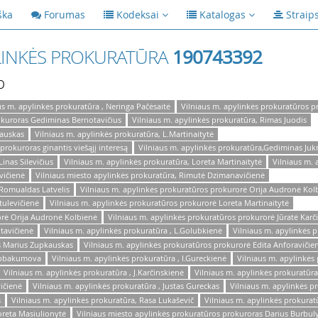
ška
Forumas
Kodeksai
Katalogas
Straip
YLINKĖS PROKURATŪRA
190743392
p
us m. apylinkės prokuratūra , Neringa Pačėsaitė
Vilniaus m. apylinkės prokuratūros 
rokuroras Gediminas Bernotavičius
Vilniaus m. apylinkės prokuratūra, Rimas Juodis
kauskas
Vilniaus m. apylinkės prokuratūra, L.Martinaitytė
prokuroras ginantis viešąjį interesą
Vilniaus m. apylinkės prokuratūra,Gediminas Juk
inas Silevičius
Vilniaus m. apylinkės prokuratūra, Loreta Martinaitytė
Vilniaus m. 
vičienė
Vilniaus miesto apylinkės prokuratūra, Rimutė Dzimanavičienė
 Romualdas Latvelis
Vilniaus m. apylinkės prokuratūros prokurorė Orija Audronė Kol
tulevičienė
Vilniaus m. apylinkės prokuratūros prokurorė Loreta Martinaitytė
orė Orija Audronė Kolbienė
Vilniaus m. apylinkės prokuratūros prokurorė Jūratė Karč
tavičienė
Vilniaus m. apylinkės prokuratūra , L.Golubkienė
Vilniaus m. apylinkės 
s Marius Zupkauskas
Vilniaus m. apylinkės prokuratūros prokurorė Edita Anforavičie
 Abbakumova
Vilniaus m. apylinkės prokuratūra , I.Gureckienė
Vilniaus m. apylinkės
Vilniaus m. apylinkės prokuratūra , J.Karčinskienė
Vilniaus m. apylinkės prokuratūra
ičienė
Vilniaus m. apylinkės prokuratūra , Justas Gureckas
Vilniaus m. apylinkės 
s
Vilniaus m. apylinkės prokuratūra, Rasa Lukaševič
Vilniaus m. apylinkės prokurat
oreta Masiulionytė
Vilniaus miesto apylinkės prokuratūros prokuroras Darius Burbul