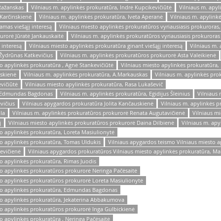
Ražanskas
Vilniaus m. apylinkės prokuratūra, Indrė Kupcikevičiūtė
Vilniaus m. apyl
.Karčinskienė
Vilniaus m. apylinkės prokuratūra, Iveta Aperanė
Vilniaus m. apylink
amas viešąjį interesą
Vilniaus miesto apylinkės prokuratūros vyriausiasis prokuroras, 
urorė Jūratė Jankauskaitė
Vilniaus m. apylinkės prokuratūros vyriausiasis prokuroras
 interesą
Vilniaus miesto apylinkės prokuratūra ginant viešąjį interesą
Vilniaus m. 
 Žydrūnas Katkevičius
Vilniaus m. apylinkės prokuratūros prokurorė Asta Valeikienė
o apylinkės prokuratūra , Agnė Stankevičiūtė
Vilniaus miesto apylinkės prokuratūra,
nskienė
Vilniaus m. apylinkės prokuratūra, A.Markauskas
Vilniaus m. apylinkės pr
vičiūtė
Vilniaus miesto apylinkės prokuratūra, Rasa Lukaševič
as Edmundas Bagdonas
Vilniaus m. apylinkės prokuratūra, Egidijus Šleinius
Vilniaus 
vičius
Vilniaus apygardos prokuratūra Jolita Kančauskienė
Vilniaus m. apylinkės p
la
Vilniaus m. apylinkės prokuratūros prokurorė Renata Augutavičienė
Vilniaus m
j
Vilniaus miesto apylinkės prokuratūros prokurorė Daina Dilbienė
Vilniaus m. apy
o apylinkės prokuratūra, Loreta Masiulionytė
to apylinkės prokuratūra, Tomas Uldukis
Vilniaus apygardos teismo Vilniaus miesto 
levičienė
Vilniaus apygardos prokuratūros Vilniaus miesto apylinkės prokuratūra, M
o apylinkės prokuratūra, Rimas Juodis
to apylinkės prokuratūros prokurorė Neringa Pačėsaitė
to apylinkės prokuratūros prokurorė Loreta Masiulionytė
sto apylinkės prokuratūra, Edmundas Bagdonas
to apylinkės prokuratūra, Jekaterina Abbakumova
to apylinkės prokuratūros prokurorė Inga Gulbickienė
o apylinkės prokuratūra , Neringa Pačėsaitė