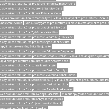
to apylinkės prokuratūros prokurorė Rimutė Dzimanavičienė
o apylinkės prokuratūra , Audronė Nastulevičienė
to apylinkės prokuratūra, Rimutė Dzimanavičienė
ylinkės prokuratūra, Loreta Martinaitytė
Vilniaus m. apylinkės prokuratūra, G.Seniut
ūnas Stankevičius
Vilniaus apygardos prokuratūros Vilniaus miesto apylinkės prokur
o apylinkės prokuratūros prokuroras Linas Silevičius
o apylinkės prokuratūra, Žydrūnas Katkevičius
to apylinkės prokuratūros prokurorė Renata Augutavičienė
to apylinkės prokuratūros prokurorė Agnė Stankevičiūtė
 apylinkės prokuratūra, Edita Naujokaitė
sto apylinkės prokuratūros prokuroras Edmundas Bagdonas
to apylinkės prokuratūros prokuroras Justas Gureckas
Vilniaus m. apygardos prokura
 apylinkės prokuratūros prokurorė Edita Anforavičienė
o apylinkės prokuratūra, Loreta Martinaitytė
to apylinkės prokuratūros prokuroras Darius Burbulys
to apylinkės prokuratūros prokurorė Jekaterina Abbakumova
o apylinkės prokuratūra, Stanislav Barsul
Vilniaus m. apylinkės prokuratūra, Rūta Pe
to apylinkės prokuratūros prokuroras Gediminas Jukna
to apylinkės prokuratūros prokuroras Alvydas Markauskas
inkės prokuratūros prokurorė Neringa Pačėsaitė
Vilniaus apygardos prokuratūros proku
inkės prokuratūros prokuroras Alvydas Markauskas
to apylinkės prokuratūra, Orija Audronė Kolbienė
inkės prokuratūra, Marius Zupkauskas