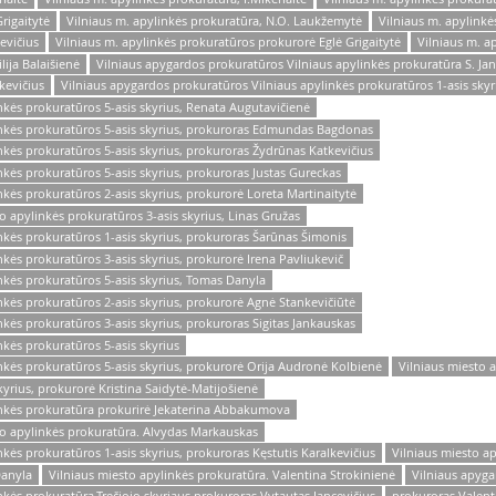
rigaitytė
Vilniaus m. apylinkės prokuratūra, N.O. Laukžemytė
Vilniaus m. apylinkė
evičius
Vilniaus m. apylinkės prokuratūros prokurorė Eglė Grigaitytė
Vilniaus m. a
lija Balaišienė
Vilniaus apygardos prokuratūros Vilniaus apylinkės prokuratūra S. Ja
kevičius
Vilniaus apygardos prokuratūros Vilniaus apylinkės prokuratūros 1-asis sky
nkės prokuratūros 5-asis skyrius, Renata Augutavičienė
inkės prokuratūros 5-asis skyrius, prokuroras Edmundas Bagdonas
nkės prokuratūros 5-asis skyrius, prokuroras Žydrūnas Katkevičius
nkės prokuratūros 5-asis skyrius, prokuroras Justas Gureckas
kės prokuratūros 2-asis skyrius, prokurorė Loreta Martinaitytė
 apylinkės prokuratūros 3-asis skyrius, Linas Gružas
nkės prokuratūros 1-asis skyrius, prokuroras Šarūnas Šimonis
kės prokuratūros 3-asis skyrius, prokurorė Irena Pavliukevič
nkės prokuratūros 5-asis skyrius, Tomas Danyla
nkės prokuratūros 2-asis skyrius, prokurorė Agnė Stankevičiūtė
kės prokuratūros 3-asis skyrius, prokuroras Sigitas Jankauskas
nkės prokuratūros 5-asis skyrius
nkės prokuratūros 5-asis skyrius, prokurorė Orija Audronė Kolbienė
Vilniaus miesto a
kyrius, prokurorė Kristina Saidytė-Matijošienė
inkės prokuratūra prokurirė Jekaterina Abbakumova
to apylinkės prokuratūra. Alvydas Markauskas
kės prokuratūros 1-asis skyrius, prokuroras Kęstutis Karalkevičius
Vilniaus miesto ap
Danyla
Vilniaus miesto apylinkės prokuratūra. Valentina Strokinienė
Vilniaus apyga
nkės prokuratūra,Trečiojo skyriaus prokuroras Vytautas Jancevičius
prokuroras Valent