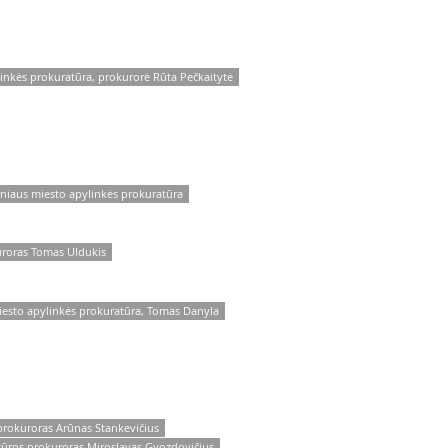
linkės prokuratūra, prokurorė Rūta Pečkaitytė
lniaus miesto apylinkės prokuratūra
uroras Tomas Uldukis
iesto apylinkės prokuratūra, Tomas Danyla
prokuroras Arūnas Stankevičius
tūros prokuroras Miroslavas Gvozdovičius