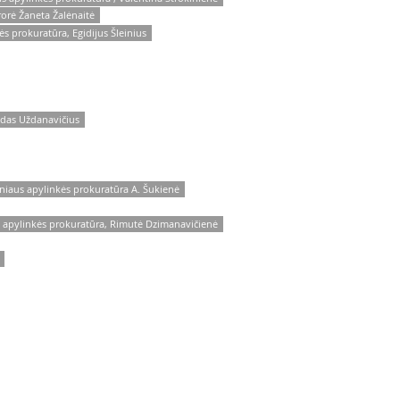
rorė Žaneta Žalėnaitė
s prokuratūra, Egidijus Šleinius
ldas Uždanavičius
niaus apylinkės prokuratūra A. Šukienė
s apylinkės prokuratūra, Rimutė Dzimanavičienė