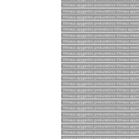
Vilniaus apygardos prokuratūros Vilniaus apyl
Vilniaus apygardos prokuratūros Vilniaus apyli
Vilniaus apygardos prokuratūros Vilniaus mies
Vilniaus apygardos prokuratūros Vilniaus miest
Vilniaus apygardos prokratūros Vilniaus apylin
Vilniaus apygardos prokuratūros Vilniaus miest
Vilniaus apygardos prokuratūros Vilniaus miest
Vilniaus apygardos prokuratūros Vilniaus mies
Vilniaus apygardos prokuratūros Vilniaus mies
Vilniaus apygardos prokuratūros Vilniaus miest
Vilniaus apygardos prokuratūros Vilniaus apyl
Vilniaus apygardos prokuratūros Vilniaus apyl
Vilniaus apygardos prokuratūros Vilniaus apyl
Vilniaus apygardos prokuratūros Vilniaus miest
Vilniaus apygardos prokuratūros Vilniaus apyl
Vilniaus apygardos prokuratūros Vilniaus apyl
Vilniaus apygardos prokuratūros Vilniaus apyl
Vilniaus apygardos prokuratūros Vilniaus apy
Vilniaus apygardos prokuratūros Vilniaus apyli
Vilniaus apygardos prokuratūros Vilniaus apyl
Vilniaus apygardos prokuratūros Vilniaus apyl
Vilniaus apygardos prokuratūros Vilniaus apyli
Vilniaus apygardos prokuratūros Vilniaus miest