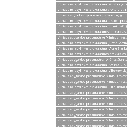
Vilniaus m. apylinkės prokuratūra, Mindaugas 
Vilniaus m. apylinkės prokuratūra prokurorė , J
Vilniaus apylinkės vyriausiasis prokuroras, gind
Vilniaus m. apylinkės prokuratūra, atstovė prok
Vilniaus m. apylinkės prokuratūra ginant viešąjį
Vilniaus m. apylinkės prokuratūros prokuroras
Vilniaus apygardos prokuratūros Vilniaus miest
Vilniaus m. apylinkės prokuratūra, Jūratė Karči
Vilniaus m. apylinkės prokuratūra , Agnė Stanke
Vilniaus m. apylinkės prokuratūros prokuror
Vilniaus apygardos prokuratūra , Arūnas Stanke
Vilniaus m. apylinkės prokuratūra, Artūras Survi
Vilniaus m. apylinkės prokuratūra, V.Berezovski
Vilniaus apygardos prokuratūros Vilniaus miest
Vilniaus apygardos prokuratūros Vilniaus mies
Vilniaus m. apylinkės prokuratūra, Lilija Ambru
Vilniaus apygardos prokuratūros Vilniaus miest
Vilniaus apygardos prokuratūros Vilniaus mies
Vilniaus apygardos prokuratūros Vilniaus mies
Vilniaus apygardos prokuratūros Vilniaus mie
Vilniaus apygardos prokuratūros Vilniaus mies
Vilniaus apygardos prokuratūros Vilniaus mies
Vilniaus apygardos prokuratūros Vilniaus miest