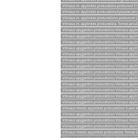
Vilniaus m. apylinkės prokuratūra prokurorė E.G
Vilniaus m. apylinkės prokuratūra,Vytautas Janc
Vilniaus m. apylinkės prokuratūros prokurorė Li
Vilniaus m. apylinkės prokuratūra, Tomas Januš
Vilniaus apygardos prokuratūros Vilniaus apyli
Vilniaus apygardos prokuratūros Vilniaus apyl
Vilniaus apygardos prokuratūros Vilniaus apyli
Vilniaus apygardos prokuratūros Vilniaus apyli
Vilniaus apygardos prokuratūros Vilniaus apylin
Vilniaus apygardos prokuratūros Vilniaus miesto
Vilniaus apygardos prokuratūros Vilniaus apyli
Vilniaus apygardos prokuratūros Vilniaus apylin
Vilniaus apygardos prokuratūros Vilniaus apyli
Vilniaus apygardos prokuratūros Vilniaus apyli
Vilniaus apygardos prokuratūros Vilniaus apylin
Vilniaus apygardos prokuratūros Vilniaus apyli
Vilniaus apygardos prokuratūros Vilniaus apyli
Vilniaus miesto apylinkės prokuratūros 5-asis s
Vilniaus apygardos prokuratūros Vilniaus apyl
Vilniaus apygardos prokuratūros Vilniaus mies
Vilniaus apygardos prokuratūros Vilniaus apylin
Vilniaus miesto apylinkės prokuratūra. Tomas 
Vilniaus apygardos prokuratūros Vilniaus apyli