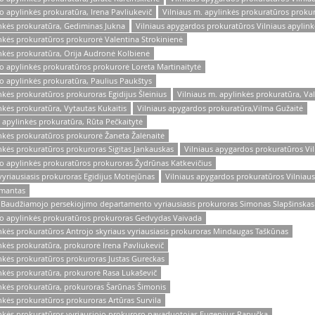
o apylinkės prokuratūra, Irena Pavliukevič
Vilniaus m. apylinkės prokuratūros proku
inkės prokuratūra, Gediminas Jukna
Vilniaus apygardos prokuratūros Vilniaus apylinkė
nkės prokuratūros prokurorė Valentina Strokinienė
nkės prokuratūra, Orija Audronė Kolbienė
o apylinkės prokuratūros prokurorė Loreta Martinaitytė
o apylinkės prokuratūra, Paulius Paukštys
nkės prokuratūros prokuroras Egidijus Šleinius
Vilniaus m. apylinkės prokuratūra, Va
nkės prokuratūra, Vytautas Kukaitis
Vilniaus apygardos prokuratūra,Vilma Gužaitė
 apylinkės prokuratūra, Rūta Pečkaitytė
nkės prokuratūros prokurorė Žaneta Žalėnaitė
nkės prokuratūros prokuroras Sigitas Jankauskas
Vilniaus apygardos prokuratūros Vil
to apylinkės prokuratūros prokuroras Žydrūnas Katkevičius
vyriausiasis prokuroras Egidijus Motiejūnas
Vilniaus apygardos prokuratūros Vilniau
rmantas
s Baudžiamojo persekiojimo departamento vyriausiasis prokuroras Simonas Slapšinskas
to apylinkės prokuratūros prokuroras Gedvydas Vaivada
nkės prokuratūros Antrojo skyriaus vyriausiasis prokuroras Mindaugas Taškūnas
nkės prokuratūra, prokurorė Irena Pavliukevič
nkės prokuratūros prokuroras Justas Gureckas
nkės prokuratūra, prokurorė Rasa Lukaševič
inkės prokuratūra, prokuroras Šarūnas Šimonis
nkės prokuratūros prokuroras Artūras Survila
inkės prokuratūros vyriausiojo prokuroro pavaduotojas Eugenijus Papučka