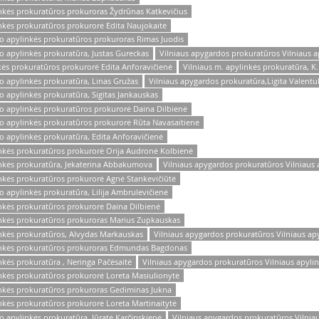
inkės prokuratūros prokuroras Žydrūnas Katkevičius
nkės prokuratūros prokurorė Edita Naujokaitė
to apylinkės prokuratūros prokuroras Rimas Juodis
o apylinkės prokuratūra, Justas Gureckas
Vilniaus apygardos prokuratūros Vilniaus a
kės prokuratūros prokurorė Edita Anforavičienė
Vilniaus m. apylinkės prokuratūra, K
o apylinkės prokuratūra, Linas Gružas
Vilniaus apygardos prokuratūra,Ligita Valentu
o apylinkės prokuratūra, Sigitas Jankauskas
to apylinkės prokuratūros prokurorė Daina Dilbienė
to apylinkės prokuratūros prokurorė Rūta Navasaitienė
o apylinkės prokuratūra, Edita Anforavičienė
inkės prokuratūros prokurorė Orija Audronė Kolbienė
inkės prokuratūra, Jekaterina Abbakumova
Vilniaus apygardos prokuratūros Vilniaus 
inkės prokuratūros prokurorė Agnė Stankevičiūtė
o apylinkės prokuratūra, Lilija Ambrulevičienė
inkės prokuratūros prokurorė Daina Dilbienė
inkės prokuratūros prokuroras Marius Zupkauskas
inkės prokuratūros, Alvydas Markauskas
Vilniaus apygardos prokuratūros Vilniaus ap
linkės prokuratūros prokuroras Edmundas Bagdonas
nkės prokuratūra , Neringa Pačėsaitė
Vilniaus apygardos prokuratūros Vilniaus apyli
inkės prokuratūros prokurorė Loreta Masiulionytė
inkės prokuratūros prokuroras Gediminas Jukna
nkės prokuratūros prokurorė Loreta Martinaitytė
o apylinkės prokuratūra, Jūratė Karčinskienė
Vilniaus apygardos prokuratūros Vilniau