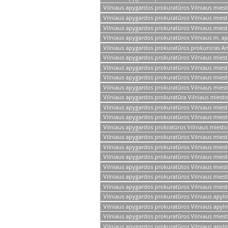
Vilniaus apygardos prokuratūros Vilniaus mies
Vilniaus apygardos prokuratūros Vilniaus miest
Vilniaus apygardos prokuratūros Vilniaus mies
Vilniaus apygardos prokuratūros Vilniaus m. ap
Vilniaus apygardos prokuratūros prokuroras Ar
Vilniaus apygardos prokuratūros Vilniaus miest
Vilniaus apygardos prokuratūros Vilniaus miest
Vilniaus apygardos prokuratūros Vilniaus mies
Vilniaus apygardos prokuratūros Vilniaus mies
Vilniaus apygardos prokuratūra Vilniaus miesto
Vilniaus apygardos prokuratūros Vilniaus mie
Vilniaus apygardos prokuratūros Vilniaus mies
Vilniaus apygardos prokratūros Vilniaus miesto
Vilniaus apygardos prokuratūros Vilniaus miest
Vilniaus apygardos prokuratūros Vilniaus mies
Vilniaus apygardos prokuratūros Vilniaus mies
Vilniaus apygardos prokuratūtos Vilniaus miest
Vilniaus apygardos prokuratūros Vilniaus mies
Vilniaus apygardos prokuratūros Vilniaus mies
Vilniaus apygardos prokuratūros Vilniaus apyl
Vilniaus apygardos prokuratūros Vilniaus apyl
Vilniaus apygardos prokuratūros Vilniaus mies
Vilniaus apygardos prokuratūros Vilniaus apyl