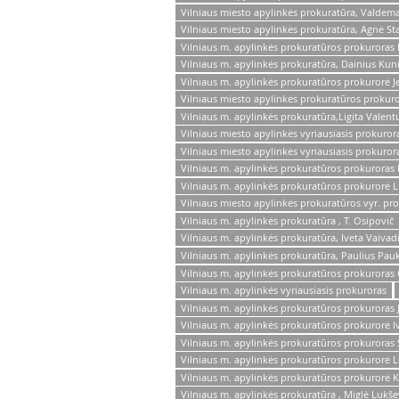
Vilniaus miesto apylinkės prokuratūra, Valdem
Vilniaus miesto apylinkės prokuratūra, Agnė St
Vilniaus m. apylinkės prokuratūros prokuroras 
Vilniaus m. apylinkės prokuratūra, Dainius Kuni
Vilniaus m. apylinkės prokuratūros prokurorė
Vilniaus miesto apylinkės prokuratūros prokuro
Vilniaus m. apylinkės prokuratūra,Ligita Valent
Vilniaus miesto apylinkės vyriausiasis prokuror
Vilniaus miesto apylinkės vyriausiasis prokuroras
Vilniaus m. apylinkės prokuratūros prokurora
Vilniaus m. apylinkės prokuratūros prokurorė L
Vilniaus miesto apylinkės prokuratūros vyr. p
Vilniaus m. apylinkės prokuratūra , T. Osipovič
Vilniaus m. apylinkės prokuratūra, Iveta Vaivad
Vilniaus m. apylinkės prokuratūra, Paulius Pau
Vilniaus m. apylinkės prokuratūros prokuroras
Vilniaus m. apylinkės vyriausiasis prokuroras
Vilniaus m. apylinkės prokuratūros prokuroras Ju
Vilniaus m. apylinkės prokuratūros prokurorė I
Vilniaus m. apylinkės prokuratūros prokuroras 
Vilniaus m. apylinkės prokuratūros prokurorė 
Vilniaus m. apylinkės prokuratūros prokurorė Kr
Vilniaus m. apylinkės prokuratūra , Miglė Lukše