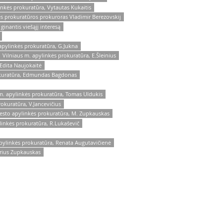
inkės prokuratūra, Vytautas Kukaitis
ės prokuratūros prokuroras Vladimir Berezovskij
ginantis viešąjį interesą
apylinkės prokuratūra, G.Jukna
Vilniaus m. apylinkės prokuratūra, E.Šleinius
 Edita Naujokaitė
okuratūra, Edmundas Bagdonas
m. apylinkės prokuratūra, Tomas Uldukis
rokuratūra, V.Jancevičius
iesto apylinkės prokuratūra, M. Zupkauskas
linkės prokuratūra, R.Lukaševič
apylinkės prokuratūra, Renata Augutavičienė
arius Zupkauskas