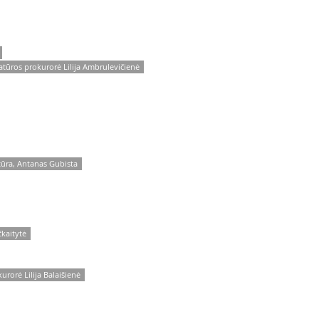
atūros prokurorė Lilija Ambrulevičienė
tūra, Antanas Gubista
čkaitytė
rorė Lilija Balaišienė