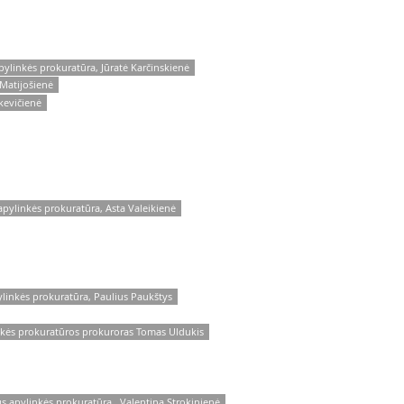
pylinkės prokuratūra, Jūratė Karčinskienė
.Matijošienė
kevičienė
apylinkės prokuratūra, Asta Valeikienė
ylinkės prokuratūra, Paulius Paukštys
nkės prokuratūros prokuroras Tomas Uldukis
s apylinkės prokuratūra , Valentina Strokinienė