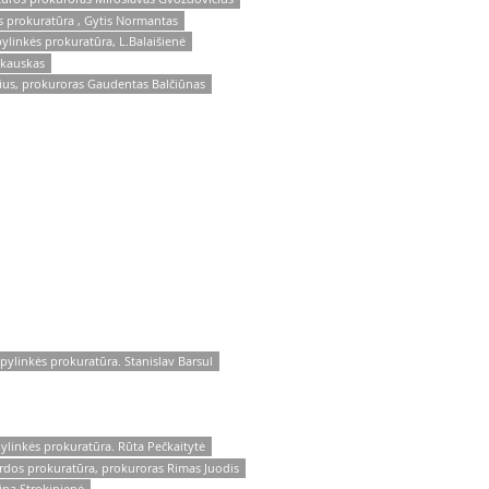
s prokuratūra , Gytis Normantas
pylinkės prokuratūra, L.Balaišienė
nkauskas
rius, prokuroras Gaudentas Balčiūnas
pylinkės prokuratūra. Stanislav Barsul
ylinkės prokuratūra. Rūta Pečkaitytė
rdos prokuratūra, prokuroras Rimas Juodis
ina Strokinienė