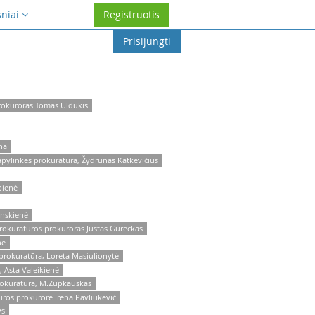
sniai
Registruotis
Prisijungti
prokuroras Tomas Uldukis
na
apylinkės prokuratūra, Žydrūnas Katkevičius
bienė
inskienė
prokuratūros prokuroras Justas Gureckas
nė
 prokuratūra, Loreta Masiulionytė
, Asta Valeikienė
prokuratūra, M.Zupkauskas
ūros prokurorė Irena Pavliukevič
ys