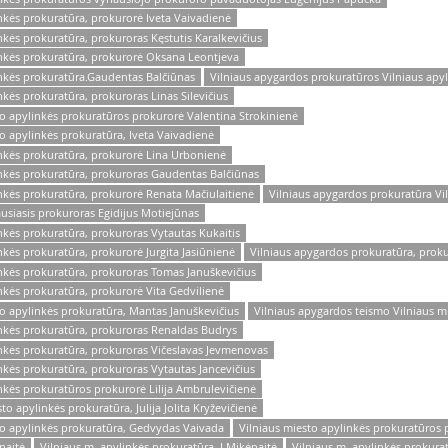
nkės prokuratūra, prokurorė Iveta Vaivadienė
nkės prokuratūra, prokuroras Kęstutis Karalkevičius
inkės prokuratūra, prokurorė Oksana Leontjeva
inkės prokuratūra.Gaudentas Balčiūnas
Vilniaus apygardos prokuratūros Vilniaus apy
kės prokuratūra, prokuroras Linas Silevičius
o apylinkės prokuratūros prokurorė Valentina Strokinienė
o apylinkės prokuratūra, Iveta Vaivadienė
inkės prokuratūra, prokurorė Lina Urbonienė
inkės prokuratūra, prokuroras Gaudentas Balčiūnas
nkės prokuratūra, prokurorė Renata Mačiulaitienė
Vilniaus apygardos prokuratūra Vi
ausiasis prokuroras Egidijus Motiejūnas
nkės prokuratūra, prokuroras Vytautas Kukaitis
nkės prokuratūra, prokurorė Jurgita Jasiūnienė
Vilniaus apygardos prokuratūra, prok
inkės prokuratūra, prokuroras Tomas Januškevičius
nkės prokuratūra, prokurorė Vita Gedvilienė
o apylinkės prokuratūra, Mantas Januškevičius
Vilniaus apygardos teismo Vilniaus m
inkės prokuratūra, prokuroras Renaldas Budrys
inkės prokuratūra, prokuroras Vičeslavas Jevmenovas
nkės prokuratūra, prokuroras Vytautas Jancevičius
nkės prokuratūros prokurorė Lilija Ambrulevičienė
o apylinkės prokuratūra, Julija Jolita Kryževičienė
to apylinkės prokuratūra, Gedvydas Vaivada
Vilniaus miesto apylinkės prokuratūros 
naitė
Vilniaus m. apylinkės prokuratūra, I.Mikėnaitė
Vilniaus m. apylinkės prokura