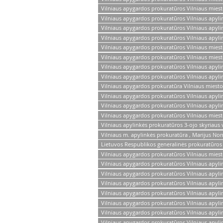
Vilniaus apygardos prokuratūros Vilniaus miest
Vilniaus apygardos prokuratūros Vilniaus apyl
Vilniaus apygardos prokuratūros Vilniaus apyli
Vilniaus apygardos prokuratūros Vilniaus apyli
Vilniaus apygardos prokuratūros Vilniaus miest
Vilniaus apygardos prokuratūros Vilniaus miest
Vilniaus apygardos prokuratūros Vilniaus apyli
Vilniaus apygardos prokuratūros Vilniaus apyli
Vilniaus apygardos prokuratūra Vilniaus miesto
Vilniaus apygardos prokuratūros Vilniaus apyli
Vilniaus apygardos prokuratūros Vilniaus apyli
Vilniaus apygardos prokuratūros Vilniaus mies
Vilniaus apylinkės prokuratūros 3-ojo skyriaus 
Vilniaus m. apylinkės prokuratūra , Marijus No
Lietuvos Respublikos generalinės prokuratūro
Vilniaus apygardos prokuratūros Vilniaus mies
Vilniaus apygardos prokuratūros Vilniaus apyli
Vilniaus apygardos prokuratūros Vilniaus apyli
Vilniaus apygardos prokuratūros Vilniaus apyli
Vilniaus apygardos prokuratūros Vilniaus apyli
Vilniaus apygardos prokuratūros Vilniaus apyl
Vilniaus apygardos prokuratūros Vilniaus apyli
Vilniaus apygardos prokuratūros Vilniaus apyl