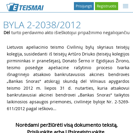
Prisijungti
Registruotis
BYLA 2-2038/2012
Dėl
turto perdavimo akto išieškotojui pripažinimo negaliojančiu
1
Lietuvos apeliacinio teismo Civilinių bylų skyriaus teisėjų
kolegija, susidedanti iš teisėjų Artūro Driuko (teisėjų kolegijos
pirmininkas ir pranešėjas), Donato Šerno ir Egidijaus Žirono,
teismo posėdyje apeliacine rašytinio proceso tvarka
išnagrinėjo atsakovo bankrutavusios akcinės bendrovės
„Bankas Snoras“ atskirąjį skundą dėl Vilniaus apygardos
teismo 2012 m. liepos 31 d. nutarties, kuria atsakovui
bankrutavusiai akcinei bendrovei „Bankas Snoras“ taikytos
laikinosios apsaugos priemonės, civilinėje byloje Nr. 2-5269-
611/2012 pagal ieškovo...
Norėdami peržiūrėti visą dokumento tekstą,
Prisijunkite arba Užsiregistruokite.