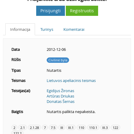
Prisijungti
Registruotis
Informacija
Turinys
Komentarai
Data
2012-12-06
Rūšis
Civilinė byla
Tipas
Nutartis
Teismas
Lietuvos apeliacinis teismas
Teisėjas(ai)
Egidijus Žironas
Artūras Driukas
Donatas Šernas
Baigtis
Nutartis palikta nepakeista.
2
2.1
2.1.28
7
7.5
III
III.1
110
110.1
III.3
122
122.2