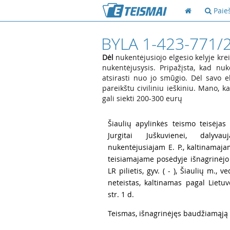
Paie
BYLA 1-423-771/
Dėl
nukentėjusiojo elgesio kelyje kreip
nukentėjusysis. Pripažįsta, kad nuk
atsirasti nuo jo smūgio. Dėl savo e
pareikštu civiliniu ieškiniu. Mano, k
gali siekti 200-300 eurų
1
Šiaulių apylinkės teismo teisėjas
Jurgitai Juškuvienei, dalyva
nukentėjusiajam E. P., kaltinamajam
teisiamajame posėdyje išnagrinėjo b
LR pilietis, gyv. ( - ), Šiaulių m., v
neteistas, kaltinamas pagal Liet
str. 1 d.
2
Teismas, išnagrinėjęs baudžiamąją 