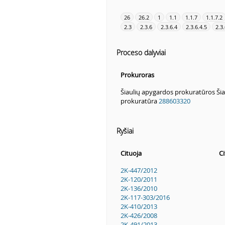
26
26.2
1
1.1
1.1.7
1.1.7.2
2.3
2.3.6
2.3.6.4
2.3.6.4.5
2.3.
Proceso dalyviai
Prokuroras
Šiaulių apygardos prokuratūros Šia
prokuratūra
288603320
Ryšiai
Cituoja
C
2K-447/2012
2K-120/2011
2K-136/2010
2K-117-303/2016
2K-410/2013
2K-426/2008
2K-491/2013