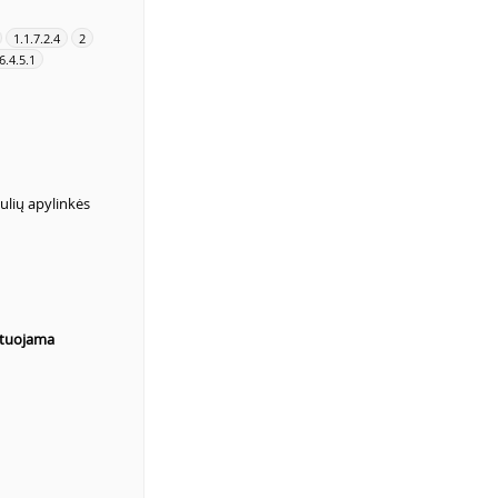
1.1.7.2.4
2
6.4.5.1
ulių apylinkės
ituojama