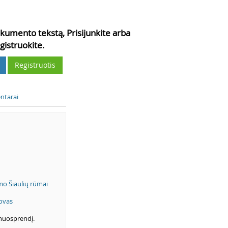
kumento tekstą, Prisijunkite arba
gistruokite.
Registruotis
ntarai
smo Šiaulių rūmai
ovas
 nuosprendį.