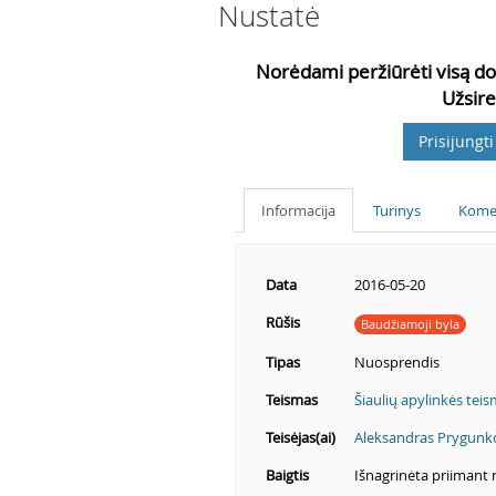
Nustatė
Norėdami peržiūrėti visą do
Užsire
Prisijungti
Informacija
Turinys
Kome
Data
2016-05-20
Rūšis
Baudžiamoji byla
Tipas
Nuosprendis
Teismas
Šiaulių apylinkės tei
Teisėjas(ai)
Aleksandras Prygunk
Baigtis
Išnagrinėta priimant