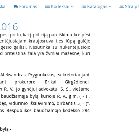
ška
Forumas
Kodeksai
Katalogas
Straip
2016
ėsi po to, kai į policiją pareiškimu kreipėsi
entėjusiajam kraujosruva ties lūpą galėjo
lgesio gailisi. Nesutinka su nukentėjusiojo
ad priteistina žala yra žymiai mažesnė, kuri
 Aleksandras Prygunkovas, sekretoriaujant
ujant prokurorei Erikai Girgždienei,
 R. V., jo gynėjui advokatui S. S., viešame
audžiamąją bylą, kurioje R. V., gim. ( - ) ,
edęs, vidurinio išsilavinimo, dirbantis „( - )“,
uvos Respublikos baudžiamojo kodekso 284
bylą,-