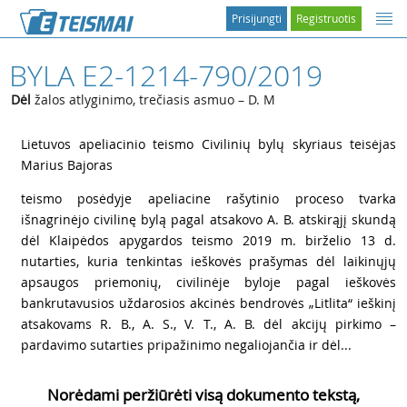
Prisijungti
Registruotis
BYLA E2-1214-790/2019
Dėl
žalos atlyginimo, trečiasis asmuo – D. M
1
Lietuvos apeliacinio teismo Civilinių bylų skyriaus teisėjas
Marius Bajoras
2
teismo posėdyje apeliacine rašytinio proceso tvarka
išnagrinėjo civilinę bylą pagal atsakovo A. B. atskirąjį skundą
dėl Klaipėdos apygardos teismo 2019 m. birželio 13 d.
nutarties, kuria tenkintas ieškovės prašymas dėl laikinųjų
apsaugos priemonių, civilinėje byloje pagal ieškovės
bankrutavusios uždarosios akcinės bendrovės „Litlita“ ieškinį
atsakovams R. B., A. S., V. T., A. B. dėl akcijų pirkimo –
pardavimo sutarties pripažinimo negaliojančia ir dėl...
Norėdami peržiūrėti visą dokumento tekstą,