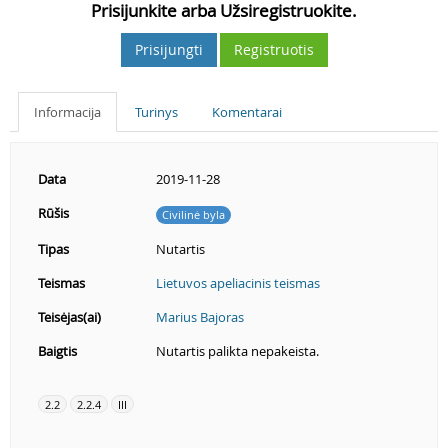
Prisijunkite arba Užsiregistruokite.
Prisijungti
Registruotis
Informacija
Turinys
Komentarai
Data
2019-11-28
Rūšis
Civilinė byla
Tipas
Nutartis
Teismas
Lietuvos apeliacinis teismas
Teisėjas(ai)
Marius Bajoras
Baigtis
Nutartis palikta nepakeista.
2.2
2.2.4
III