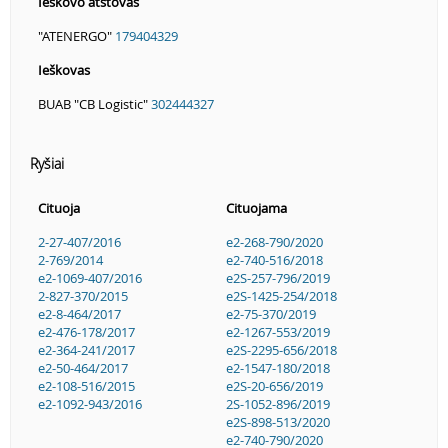
Ieškovo atstovas
"ATENERGO"
179404329
Ieškovas
BUAB "CB Logistic"
302444327
Ryšiai
Cituoja
Cituojama
2-27-407/2016
e2-268-790/2020
2-769/2014
e2-740-516/2018
e2-1069-407/2016
e2S-257-796/2019
2-827-370/2015
e2S-1425-254/2018
e2-8-464/2017
e2-75-370/2019
e2-476-178/2017
e2-1267-553/2019
e2-364-241/2017
e2S-2295-656/2018
e2-50-464/2017
e2-1547-180/2018
e2-108-516/2015
e2S-20-656/2019
e2-1092-943/2016
2S-1052-896/2019
e2S-898-513/2020
e2-740-790/2020