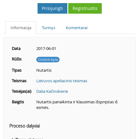
Prisijungti
Registruotis
Informacija
Turinys
Komentarai
Data
2017-06-01
Rūšis
Civilinė byla
Tipas
Nutartis
Teismas
Lietuvos apeliacinis teismas
Teisėjas(ai)
Dalia Kačinskienė
Baigtis
Nutartis panaikinta ir klausimas išspręstas iš
esmės.
Proceso dalyviai