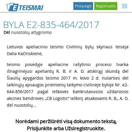
Prisijungti
Registruotis
BYLA E2-835-464/2017
Dėl
nuostolių atlyginimo
1
Lietuvos apeliacinio teismo Civilinių bylų skyriaus teisėja
Dalia Kačinskienė,
2
teismo posėdyje apeliacine rašytinio proceso tvarka
išnagrinėjusi apeliantų
R. B. ir
A. D. atskirąjį skundą dėl
Šiaulių apygardos teismo 2017 m. kovo 2 d. nutarties dėl
laikinųjų apsaugos priemonių taikymo civilinėje byloje Nr. e2-
644-856/2017 pagal ieškovės bankrutavusios uždarosios
akcinės bendrovės „CB Logistic“ ieškinį atsakovams
R. B.,
A. D.
dėl nuostolių...
Norėdami peržiūrėti visą dokumento tekstą,
Prisijunkite arba Užsiregistruokite.