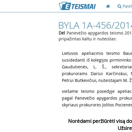
Paie
BYLA 1A-456/201
Dėl
Panevėžio apygardos teismo 2014
pripažintas kaltu ir nuteistas:
1
Lietuvos apeliacinio teismo Baud
susidedanti iš kolegijos pirmininko 
Gaudutienės, L. Š., sekretoria
prokurorams Dariui Karčinskui, N
Petrui Butkevičiui, nuteistajam M. Ž.
2
viešame teismo posėdyje apeliac
pagal Panevėžio apygardos prokur
skyriaus prokurorės Jolitos Pocienės,
Norėdami peržiūrėti visą do
Užsire