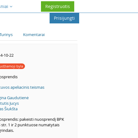
sniai
Registruotis
Prisijungti
Turinys
Komentarai
4-10-22
udžiamoji byla
osprendis
tuvos apeliacinis teismas
ina Gaudutienė
tutis Jucys
as Šiukšta
sprendis: pakeisti nuosprendį BPK
 str. 1 ir 2 punktuose numatytais
rindais.