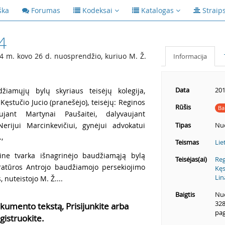
ška
Forumas
Kodeksai
Katalogas
Straip
4
 m. kovo 26 d. nuosprendžio, kuriuo M. Ž.
Informacija
Data
201
žiamųjų bylų skyriaus teisėjų kolegija,
Kęstučio Jucio (pranešėjo), teisėjų: Reginos
Rūšis
Ba
ujant Martynai Paušaitei, dalyvaujant
erijui Marcinkevičiui, gynėjui advokatui
Tipas
Nu
,
Teismas
Lie
ine tvarka išnagrinėjo baudžiamąją bylą
Teisėjas(ai)
Reg
atūros Antrojo baudžiamojo persekiojimo
Kęs
Lin
 nuteistojo M. Ž....
Baigtis
Nuo
328
kumento tekstą, Prisijunkite arba
pag
gistruokite.