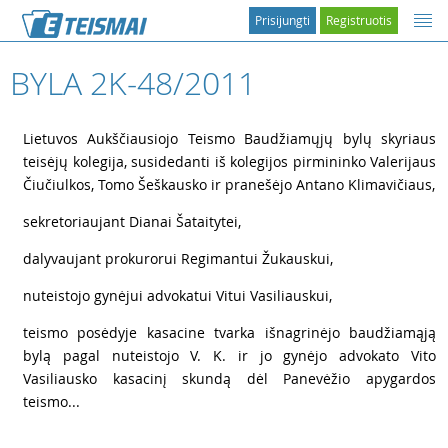
Prisijungti
Registruotis
BYLA 2K-48/2011
1
Lietuvos Aukščiausiojo Teismo Baudžiamųjų bylų skyriaus
teisėjų kolegija, susidedanti iš kolegijos pirmininko Valerijaus
Čiučiulkos, Tomo Šeškausko ir pranešėjo Antano Klimavičiaus,
2
sekretoriaujant Dianai Šataitytei,
3
dalyvaujant prokurorui Regimantui Žukauskui,
4
nuteistojo gynėjui advokatui Vitui Vasiliauskui,
5
teismo posėdyje kasacine tvarka išnagrinėjo baudžiamąją
bylą pagal nuteistojo V. K. ir jo gynėjo advokato Vito
Vasiliausko kasacinį skundą dėl Panevėžio apygardos
teismo...