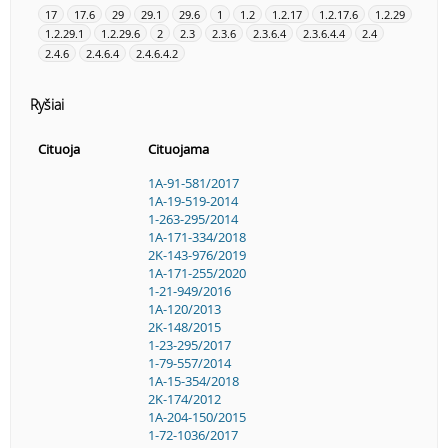
17
17.6
29
29.1
29.6
1
1.2
1.2.17
1.2.17.6
1.2.29
1.2.29.1
1.2.29.6
2
2.3
2.3.6
2.3.6.4
2.3.6.4.4
2.4
2.4.6
2.4.6.4
2.4.6.4.2
Ryšiai
Cituoja
Cituojama
1A-91-581/2017
1A-19-519-2014
1-263-295/2014
1A-171-334/2018
2K-143-976/2019
1A-171-255/2020
1-21-949/2016
1A-120/2013
2K-148/2015
1-23-295/2017
1-79-557/2014
1A-15-354/2018
2K-174/2012
1A-204-150/2015
1-72-1036/2017