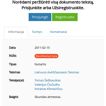
Norėdami peržiūrėti visą dokumento tekstą,
Prisijunkite arba Užsiregistruokite.
Prisijungti
Registruotis
Informacija
Turinys
Komentarai
Data
2011-02-15
Rūšis
Baudžiamoji byla
Tipas
Nutartis
Teismas
Lietuvos Aukščiausiasis Teismas
Teisėjas(ai)
Tomas Šeškauskas
Valerijus Čiučiulka
Antanas Klimavičius
Baigtis
Skundas atmestas.