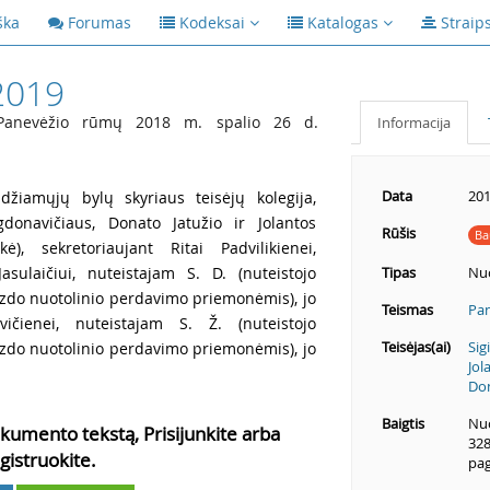
ška
Forumas
Kodeksai
Katalogas
Straip
2019
Panevėžio rūmų 2018 m. spalio 26 d.
Informacija
Data
201
žiamųjų bylų skyriaus teisėjų kolegija,
gdonavičiaus, Donato Jatužio ir Jolantos
Rūšis
Ba
kė), sekretoriaujant Ritai Padvilikienei,
asulaičiui, nuteistajam S. D. (nuteistojo
Tipas
Nu
aizdo nuotolinio perdavimo priemonėmis), jo
Teismas
Pan
vičienei, nuteistajam S. Ž. (nuteistojo
Teisėjas(ai)
Sig
aizdo nuotolinio perdavimo priemonėmis), jo
Jol
Don
Baigtis
Nuo
kumento tekstą, Prisijunkite arba
328
gistruokite.
pag