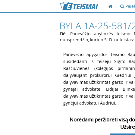
Paie
BYLA 1A-25-581/
Dėl
Panevėžio apylinkės teismo 
nuosprendžio, kuriuo S. D. nuteistas:
1
Panevėžio apygardos teismo Baud
susidedanti iš teisėjų Sigito Ba
Raščiuvienės (kolegijos pirminin
dalyvaujant prokurorui Giedriui J
dalyvavimas užtikrintas garso ir v
gynėjai advokatei Lidijai Blinke
dalyvavimas užtikrintas garso ir v
gynėjui advokatui Audriui...
Norėdami peržiūrėti visą do
Užsire