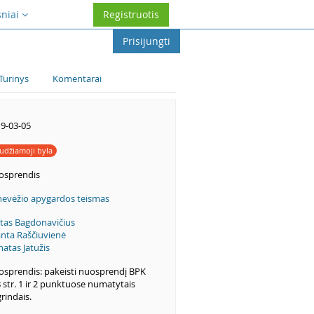
sniai
Registruotis
Prisijungti
Turinys
Komentarai
9-03-05
udžiamoji byla
osprendis
evėžio apygardos teismas
itas Bagdonavičius
anta Raščiuvienė
atas Jatužis
sprendis: pakeisti nuosprendį BPK
 str. 1 ir 2 punktuose numatytais
rindais.