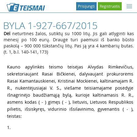
Prisijungti
Registruotis
BYLA 1-927-667/2015
Dėl
neturtinės žalos, sutiktų su 1000 litų. Jis gali atlyginti kas
mėnesį po 100 eurų. Draugė turi paėmusi iš banko būsto
paskolą – 900 000 tūkstančių litų. Pas ją yra 4 kambarių butas.
(t. 1, b.l. 140-141, 173)
1
Kauno apylinkės teismo teisėjas Alvydas Rimkevičius,
sekretoriaujant Rasai Bičkienei, dalyvaujant prokurorėms
Rasai Kamantauskienei, Kristinai Mockienei, kaltinamajam R.
R., nukentėjusiajai V. S., viešame teisiamajame posėdyje
išnagrinėjo baudžiamąją bylą, kurioje kaltinamasis R. R.,
asmens kodas ( - ) gimęs ( - ), lietuvis, Lietuvos Respublikos
pilietis, išsiskyręs, vidurinio išsilavinimo, gyvenantis ( - ),
teistas:
2
1.