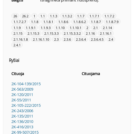
Baigtis
Išnagrinėta priimant nuosprendį.
26
26.2
1
1.1
1.1.3
1.1.3.2
1.1.7
1.1.7.1
1.1.7.2
1.1.7.2.7
1.1.8
1.1.8.1
1.1.8.6
1.1.8.6.2
1.1.8.7
1.1.8.7.9
1.1.9
1.1.9.1
1.1.9.3
1.1.10
1.1.10.1
2
2.1
2.1.14
2.1.15
2.1.15.3
2.1.15.3.3
2.1.15.3.3.2
2.1.16
2.1.16.1
2.1.16.1.8
2.1.16.1.10
2.3
2.3.6
2.3.6.4
2.3.6.4.5
2.4
2.4.1
Ryšiai
Cituoja
Cituojama
2K-104-139/2015
2K-563/2009
2K-120/2011
2K-55/2011
2K-105-222/2015
2K-243/2006
2K-135/2011
2K-136/2010
2K-416/2013
2K-99-507/2015