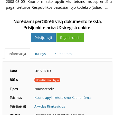
3
2008-03-05 Kauno miesto apylinkės teismo nuosprendžiu
pagal Lietuvos Respublikos baudžiamojo kodekso (toliau –...
Norėdami peržiūrėti visą dokumento tekstą,
Prisijunkite arba Užsiregistruokite.
Prisijungti
Registruotis
Informacija
Turinys
Komentarai
Data
2015-07-03
Rūšis
Baudžiamoji byla
Tipas
Nuosprendis
Teismas
Kauno apylinkės teismo Kauno rūmai
Teisėjas(ai)
Alvydas Rimkevičius