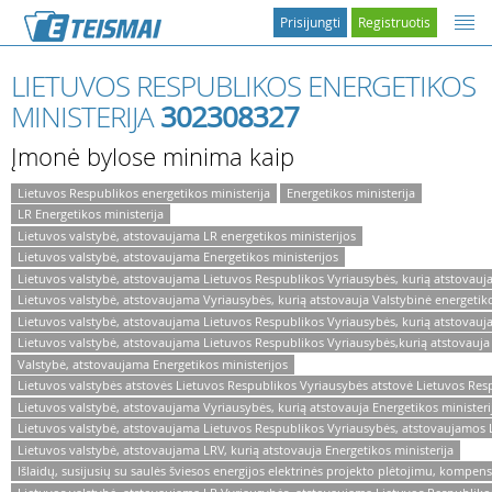
Prisijungti
Registruotis
LIETUVOS RESPUBLIKOS ENERGETIKOS
MINISTERIJA
302308327
Įmonė bylose minima kaip
Lietuvos Respublikos energetikos ministerija
Energetikos ministerija
LR Energetikos ministerija
Lietuvos valstybė, atstovaujama LR energetikos ministerijos
Lietuvos valstybė, atstovaujama Energetikos ministerijos
Lietuvos valstybė, atstovaujama Lietuvos Respublikos Vyriausybės, kurią atstovauja 
Lietuvos valstybė, atstovaujama Vyriausybės, kurią atstovauja Valstybinė energetiko
Lietuvos valstybė, atstovaujama Lietuvos Respublikos Vyriausybės, kurią atstovauja
Lietuvos valstybė, atstovaujama Lietuvos Respublikos Vyriausybės,kurią atstovauja 
Valstybė, atstovaujama Energetikos ministerijos
Lietuvos valstybės atstovės Lietuvos Respublikos Vyriausybės atstovė Lietuvos Resp
Lietuvos valstybė, atstovaujama Vyriausybės, kurią atstovauja Energetikos ministeri
Lietuvos valstybė, atstovaujama Lietuvos Respublikos Vyriausybės, atstovaujamos L
Lietuvos valstybė, atstovaujama LRV, kurią atstovauja Energetikos ministerija
Išlaidų, susijusių su saulės šviesos energijos elektrinės projekto plėtojimu, kompe