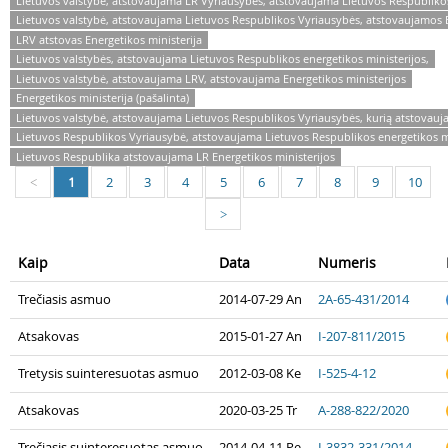
Lietuvos valstybė, atstovaujama LR Vyriausybės, atstovaujama Lietuvos Respublikos
Lietuvos valstybė, atstovaujama Lietuvos Respublikos Vyriausybės, atstovaujamos E
LRV atstovas Energetikos ministerija
Lietuvos valstybės, atstovaujama Lietuvos Respublikos energetikos ministerijos,
Lietuvos valstybė, atstovaujama LRV, atstovaujama Energetikos ministerijos
Energetikos ministerija (pašalinta)
Lietuvos valstybė, atstovaujama Lietuvos Respublikos Vyriausybės, kurią atstovauja
Lietuvos Respublikos Vyriausybė, atstovaujama Lietuvos Respublikos energetikos mi
Lietuvos Respublika atstovaujama LR Energetikos ministerijos
1
2
3
4
5
6
7
8
9
10
<
>
Kaip
Data
Numeris
Trečiasis asmuo
2014-07-29 An
2A-65-431/2014
Atsakovas
2015-01-27 An
I-207-811/2015
Tretysis suinteresuotas asmuo
2012-03-08 Ke
I-525-4-12
Atsakovas
2020-03-25 Tr
A-288-822/2020
Trečiasis suinteresuotas asmuo
2014-04-11 Pe
I-3832-331/2014