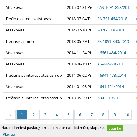
Atsakovas
2015-07-31 Pe
eAS-1091-858/2015
Trečiojo asmens atstovas
2018-07-04 Tr
2A-791-464/2018
Atsakovas
2014-02-10 Pi
I-326-580/2014
Trečiasis asmuo
2013-05-29 Tr
2S-1091-340/2013
Atsakovas
2014-11-24 Pi
I-6661-484/2014
Atsakovas
2013-06-19 Tr
AS-444-590-13
Trečiasis suinteresuotas asmuo
2014-06-02 Pi
I-6941-473/2014
Atsakovas
2014-01-06 Pi
I-641-121/2014
Trečiasis suinteresuotas asmuo
2013-05-29 Tr
A-602-186-13
1
2
3
4
5
6
7
8
9
10
<
>
Naudodamiesi paslaugomis sutinkate naudoti mūsų slapukus.
Sutinku
Plačiau