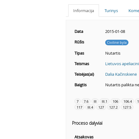
Informacija
Turinys
Kome
Data
2015-01-08
Rūšis
Civilinė byla
Tipas
Nutartis
Teismas
Lietuvos apeliacin
Teisėjas(ai)
Dalia Kačinskienė
Baigtis
Nutartis palikta n
7
7.6
III
III.1
106
106.4
1
117
III.4
127
127.2
127.5
Proceso dalyviai
Atsakovas