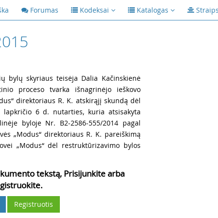
ška
Forumas
Kodeksai
Katalogas
Straip
2015
nių bylų skyriaus teisėja Dalia Kačinskienė
inio proceso tvarka išnagrinėjo ieškovo
s“ direktoriaus R. K. atskirąjį skundą dėl
apkričio 6 d. nutarties, kuria atsisakyta
vilinėje byloje Nr. B2-2586-555/2014 pagal
vės „Modus“ direktoriaus R. K. pareiškimą
rovei „Modus“ dėl restruktūrizavimo bylos
kumento tekstą, Prisijunkite arba
gistruokite.
Registruotis