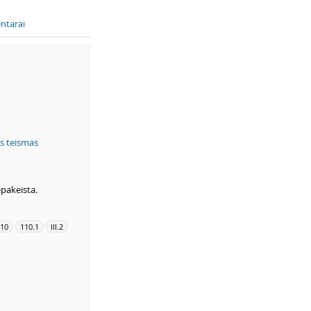
ntarai
is teismas
epakeista.
10
110.1
III.2