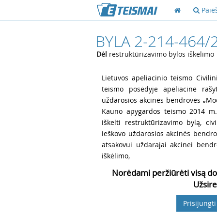
Paie
BYLA 2-214-464/
Dėl
restruktūrizavimo bylos iškėlimo
1
Lietuvos apeliacinio teismo Civili
teismo posėdyje apeliacine rašyt
uždarosios akcinės bendrovės „Modu
Kauno apygardos teismo 2014 m. l
iškelti restruktūrizavimo bylą, ci
ieškovo uždarosios akcinės bendro
atsakovui uždarajai akcinei bend
iškėlimo,
Norėdami peržiūrėti visą do
Užsire
Prisijungti