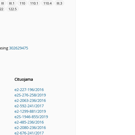
III
III.1
110
110.1
110.4
III.3
22
122.5
asing
302629475
Cituojama
e2-227-196/2016
e2S-276-258/2019
e2-2063-236/2016
e2-592-241/2017
e2-1299-881/2019
e2S-1946-855/2019
e2-485-236/2016
e2-2080-236/2016
e2-676-241/2017