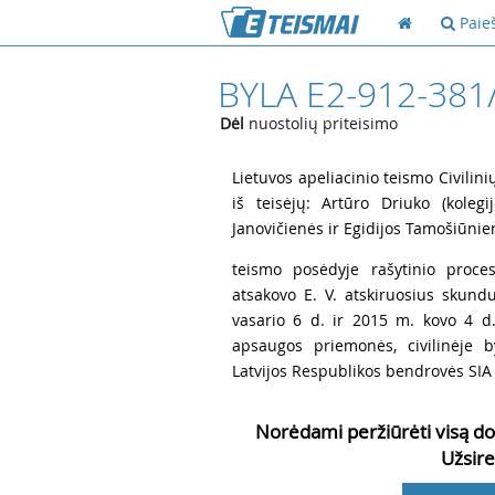
Paie
BYLA E2-912-381
Dėl
nuostolių priteisimo
1
Lietuvos apeliacinio teismo Civilini
iš teisėjų: Artūro Driuko (koleg
Janovičienės ir Egidijos Tamošiūnie
2
teismo posėdyje rašytinio proces
atsakovo E. V. atskiruosius skun
vasario 6 d. ir 2015 m. kovo 4 d. 
apsaugos priemonės, civilinėje b
Latvijos Respublikos bendrovės SIA 
Norėdami peržiūrėti visą do
Užsire