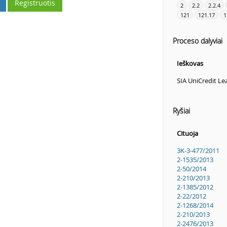
Registruotis
2
2.2
2.2.4
121
121.17
1
Proceso dalyviai
Ieškovas
SIA UniCredit Le
Ryšiai
Cituoja
3K-3-477/2011
2-1535/2013
2-50/2014
2-210/2013
2-1385/2012
2-22/2012
2-1268/2014
2-210/2013
2-2476/2013