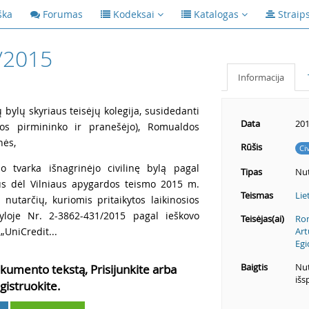
ška
Forumas
Kodeksai
Katalogas
Straip
/2015
Informacija
ų bylų skyriaus teisėjų kolegija, susidedanti
Data
201
ijos pirmininko ir pranešėjo), Romualdos
nės,
Rūšis
Ci
o tvarka išnagrinėjo civilinę bylą pagal
Tipas
Nut
dus dėl Vilniaus apygardos teismo 2015 m.
Teismas
Lie
nutarčių, kuriomis pritaikytos laikinosios
yloje Nr. 2-3862-431/2015 pagal ieškovo
Teisėjas(ai)
Rom
„UniCredit...
Art
Egi
Baigtis
Nut
kumento tekstą, Prisijunkite arba
išs
gistruokite.