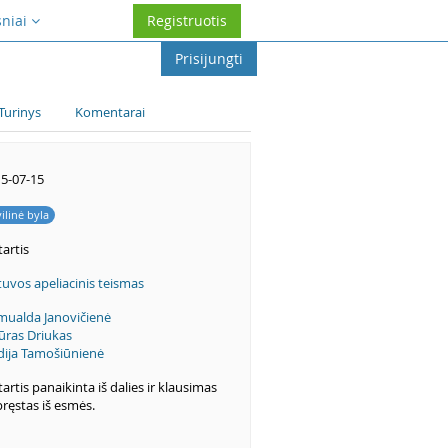
sniai
Registruotis
Prisijungti
Turinys
Komentarai
5-07-15
vilinė byla
artis
tuvos apeliacinis teismas
ualda Janovičienė
ūras Driukas
dija Tamošiūnienė
artis panaikinta iš dalies ir klausimas
pręstas iš esmės.