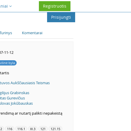
sniai
Registruotis
Prisijungti
Turinys
Komentarai
07-11-12
vilinė byla
tartis
tuvos Aukščiausiasis Teismas
gilijus Grabinskas
itas Gurevičius
slovas Jokūbauskas
endimą ar nutartį palikti nepakeistą
.2
116
116.1
III.3
121
121.15