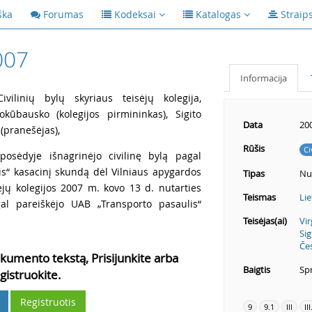
ška
Forumas
Kodeksai
Katalogas
Straip
007
Informacija
vilinių bylų skyriaus teisėjų kolegija,
okūbausko (kolegijos pirmininkas), Sigito
Data
20
 (pranešėjas),
Rūšis
Ci
posėdyje išnagrinėjo civilinę bylą pagal
is“ kasacinį skundą dėl Vilniaus apygardos
Tipas
Nu
sėjų kolegijos 2007 m. kovo 13 d. nutarties
Teismas
Lie
agal pareiškėjo UAB „Transporto pasaulis“
Teisėjas(ai)
Vir
Sig
Če
kumento tekstą, Prisijunkite arba
Baigtis
Spr
gistruokite.
Registruotis
9
9.1
III
III