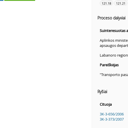
121.18
121.21
Proceso dalyviai
Suinteresuotas
Aplinkos ministe
apsaugos depar
Labanoro regioni
Pareiškėjas
"Transporto pasa
Ryšiai
Cituoja
3K-3-656/2006
3K-3-373/2007