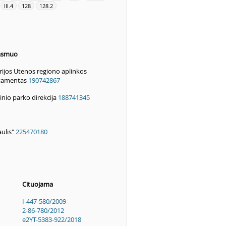
III.4
128
128.2
 asmuo
rijos Utenos regiono aplinkos
tamentas
190742867
nio parko direkcija
188741345
ulis"
225470180
Cituojama
I-447-580/2009
2-86-780/2012
e2YT-5383-922/2018