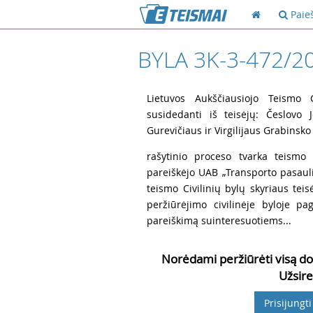
Paie
BYLA 3K-3-472/2
1
Lietuvos Aukščiausiojo Teismo Ci
susidedanti iš teisėjų: Česlovo J
Gurevičiaus ir Virgilijaus Grabinsko
2
rašytinio proceso tvarka teismo 
pareiškėjo UAB „Transporto pasaul
teismo Civilinių bylų skyriaus tei
peržiūrėjimo civilinėje byloje p
pareiškimą suinteresuotiems...
Norėdami peržiūrėti visą do
Užsire
Prisijungti