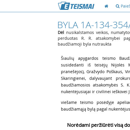
Paie
BYLA 1A-134-354
Dėl
nusikalstamos veikos, numatytos
perduotas R. R. atsakomybei pa
baudžiamoji byla nutraukta
1
Šiaulių apygardos teismo Baudž
susidedanti iš teisėjų Nijolės M
pranešėjos), Gražvydo Poškaus, Vir
Skaringienei, dalyvaujant prokur
baudžiamosios atsakomybės S. K.,
nukentėjusiajai ir civilinei ieškovei J.
2
viešame teismo posėdyje apeliac
baudžiamąją bylą pagal nukentėjusio
Norėdami peržiūrėti visą do