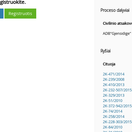
gistruokite.
Proceso dalyviai
Registruotis
Civilinio atsako
ADB"Gjensidige" į
Ryšiai
Cituoja
2K-471/2014
2K-239/2008
2K-410/2013
2K-232-507/2015
2K-329/2013
2K-51/2010
2K-372-942/2015
2K-74/2014
2K-258/2014
2K-228-303/2015
2K-84/2010