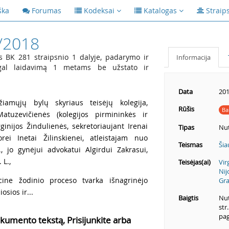
ška
Forumas
Kodeksai
Katalogas
Straip
/2018
 BK 281 straipsnio 1 dalyje, padarymo ir
Informacija
gal laidavimą 1 metams be užstato ir
Data
201
iamųjų bylų skyriaus teisėjų kolegija,
Rūšis
Ba
atuzevičienės (kolegijos pirmininkės ir
ginijos Žindulienės, sekretoriaujant Irenai
Tipas
Nut
orei Inetai Žilinskienei, atleistajam nuo
Teismas
Šia
 jo gynėjui advokatui Algirdui Zakrasui,
 L.,
Teisėjas(ai)
Vir
Nij
ine žodinio proceso tvarka išnagrinėjo
Gra
sios ir...
Baigtis
Nut
str
pag
kumento tekstą, Prisijunkite arba