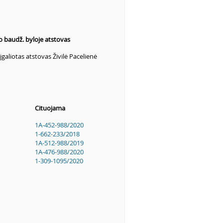
vo baudž. byloje atstovas
galiotas atstovas Živilė Pacelienė
Cituojama
1A-452-988/2020
1-662-233/2018
1A-512-988/2019
1A-476-988/2020
1-309-1095/2020