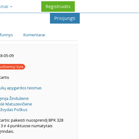
sniai
Registruotis
Prisijungti
Turinys
Komentarai
8-05-09
udžiamoji byla
artis
ulių apygardos teismas
ginija Žindulienė
olė Matuzevičienė
žvydas Poškus
artis: pakeisti nuosprendį BPK 328
. 3 ir 4 punktuose numatytais
rindais.