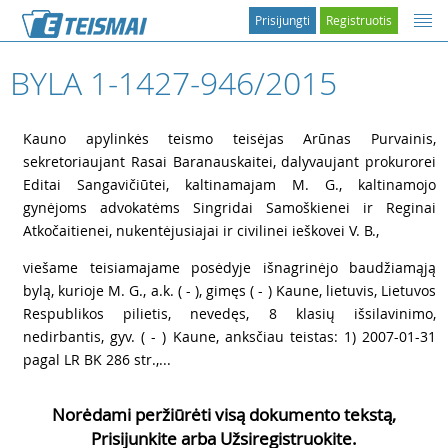
Prisijungti
Registruotis
BYLA 1-1427-946/2015
1
Kauno apylinkės teismo teisėjas Arūnas Purvainis,
sekretoriaujant Rasai Baranauskaitei, dalyvaujant prokurorei
Editai Sangavičiūtei, kaltinamajam M. G., kaltinamojo
gynėjoms advokatėms Singridai Samoškienei ir Reginai
Atkočaitienei, nukentėjusiajai ir civilinei ieškovei V. B.,
2
viešame teisiamajame posėdyje išnagrinėjo baudžiamąją
bylą, kurioje M. G., a.k. ( - ), gimęs ( - ) Kaune, lietuvis, Lietuvos
Respublikos pilietis, nevedęs, 8 klasių išsilavinimo,
nedirbantis, gyv. ( - ) Kaune, anksčiau teistas: 1) 2007-01-31
pagal LR BK 286 str.,...
Norėdami peržiūrėti visą dokumento tekstą,
Prisijunkite arba Užsiregistruokite.