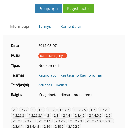
Prisijungti
Registruotis
Informacija
Turinys
Komentarai
Data
2015-08-07
Rūšis
Baudžiamoji byla
Tipas
Nuosprendis
Teismas
Kauno apylinkės teismo Kauno rūmai
Teisėjas(ai)
Arūnas Purvainis
Baigtis
Išnagrinėta priimant nuosprendį.
26
26.2
1
1.1
1.1.7
1.1.7.2
1.1.7.2.5
1.2
1.2.26
1.2.26.2
1.2.26.2.1
2
2.1
2.1.4
2.1.4.5
2.1.4.5.5
2.3
2.3.2
2.3.2.1
2.3.2.1.1
2.3.2.2
2.3.2.2.9
2.3.2.2.10
2.3.6
2.3.6.4
2.3.6.4.5
2.10
2.10.2
2.10.2.7