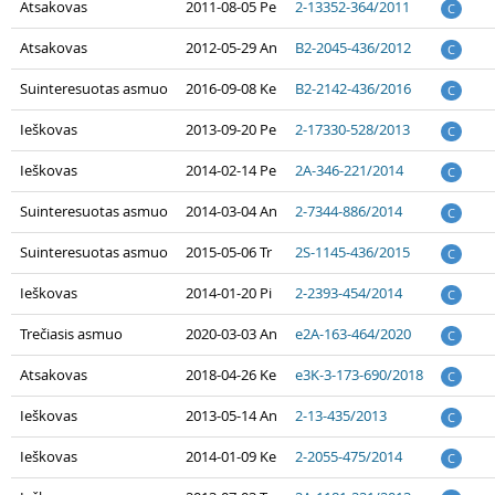
Atsakovas
2011-08-05 Pe
2-13352-364/2011
C
Atsakovas
2012-05-29 An
B2-2045-436/2012
C
Suinteresuotas asmuo
2016-09-08 Ke
B2-2142-436/2016
C
Ieškovas
2013-09-20 Pe
2-17330-528/2013
C
Ieškovas
2014-02-14 Pe
2A-346-221/2014
C
Suinteresuotas asmuo
2014-03-04 An
2-7344-886/2014
C
Suinteresuotas asmuo
2015-05-06 Tr
2S-1145-436/2015
C
Ieškovas
2014-01-20 Pi
2-2393-454/2014
C
Trečiasis asmuo
2020-03-03 An
e2A-163-464/2020
C
Atsakovas
2018-04-26 Ke
e3K-3-173-690/2018
C
Ieškovas
2013-05-14 An
2-13-435/2013
C
Ieškovas
2014-01-09 Ke
2-2055-475/2014
C