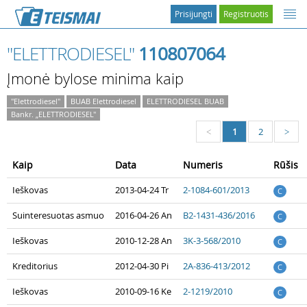
Prisijungti
Registruotis
"ELETTRODIESEL"
110807064
Įmonė bylose minima kaip
"Elettrodiesel"
BUAB Elettrodiesel
ELETTRODIESEL BUAB
Bankr. „ELETTRODIESEL"
1
2
<
>
Kaip
Data
Numeris
Rūšis
Ieškovas
2013-04-24 Tr
2-1084-601/2013
C
Suinteresuotas asmuo
2016-04-26 An
B2-1431-436/2016
C
Ieškovas
2010-12-28 An
3K-3-568/2010
C
Kreditorius
2012-04-30 Pi
2A-836-413/2012
C
Ieškovas
2010-09-16 Ke
2-1219/2010
C