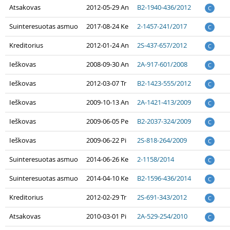
Atsakovas
2012-05-29 An
B2-1940-436/2012
C
Suinteresuotas asmuo
2017-08-24 Ke
2-1457-241/2017
C
Kreditorius
2012-01-24 An
2S-437-657/2012
C
Ieškovas
2008-09-30 An
2A-917-601/2008
C
Ieškovas
2012-03-07 Tr
B2-1423-555/2012
C
Ieškovas
2009-10-13 An
2A-1421-413/2009
C
Ieškovas
2009-06-05 Pe
B2-2037-324/2009
C
Ieškovas
2009-06-22 Pi
2S-818-264/2009
C
Suinteresuotas asmuo
2014-06-26 Ke
2-1158/2014
C
Suinteresuotas asmuo
2014-04-10 Ke
B2-1596-436/2014
C
Kreditorius
2012-02-29 Tr
2S-691-343/2012
C
Atsakovas
2010-03-01 Pi
2A-529-254/2010
C