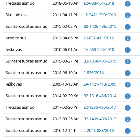
Trečiasis asmuo
2018-06-19 An
e2A-38-464/2018
C
Skolininkas
2011-04-11 Pi
L2-3421-390/2010
C
Suinteresuotas asmuo
2015-02-02 Pi
B2-1426-436/2015
C
Kreditorius
2012-04-06 Pe
2S-837-413/2012
C
Ieškovas
2010-06-01 An
2A-663-555/2010
C
Suinteresuotas asmuo
2015-03-27 Pe
B2-1368-436/2015
C
Suinteresuotas asmuo
2014-06-10 An
2-836/2014
C
Ieškovas
2009-10-13 An
2A-1421-413/2009
C
Suinteresuotas asmuo
2014-02-20 Ke
B2-1316-436/2014
C
Trečiasis asmuo
2017-02-20 Pi
e2-1236-480/2017
C
Suinteresuotas asmuo
2013-03-26 An
B2-1409-436/2013
C
Suinteresuotas asmuo
2016-12-14 Tr
2-2048-823/2016
C