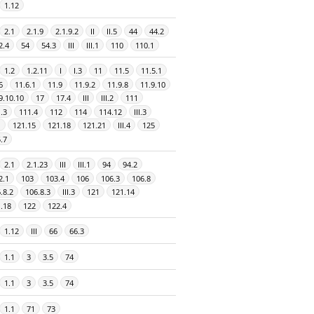
1.12
2.1
2.1.9
2.1.9.2
II
II.5
44
44.2
2.4
54
54.3
III
III.1
110
110.1
1.2
1.2.11
I
I.3
11
11.5
11.5.1
6
11.6.1
11.9
11.9.2
11.9.8
11.9.10
9.10.10
17
17.4
III
III.2
111
.3
111.4
112
114
114.12
III.3
1
121.15
121.18
121.21
III.4
125
.7
2.1
2.1.23
III
III.1
94
94.2
2.1
103
103.4
106
106.3
106.8
.8.2
106.8.3
III.3
121
121.14
.18
122
122.4
1.12
III
66
66.3
1.1
3
3.5
74
1.1
3
3.5
74
1.1
71
73