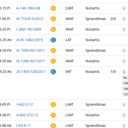
-15 Pi
A-146-1863-08
LVAT
Nutartis
A
1
-05 Pi
Ik-710-815/2012
VAAT
Sprendimas
2/0
A
1
-25 Pi
I-2601-95/2009
VAAT
Nutartis
A
1
2-25 An
eCIK-1482/2019
LAT
Nutartis
C
4-29 Pe
Ik-1959-561/2011
VAAT
Sprendimas
A
1
8-25 Ke
Ik-1306-437/2011
VAAT
Nutartis
A
1
8-23 An
2S-1403-520/2011
VAT
Nutartis
1/0
C
2
94.
104
106
121
-05 Pi
I-662-5-12
LVAT
Sprendimas
A
1
-26 Pi
A-662-372-12
LVAT
Nutartis
A
1
0-06 Ke
I-63-8-11
LVAT
Sprendimas
A
1