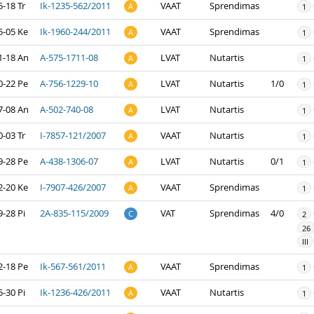
-18 Tr
Ik-1235-562/2011
VAAT
Sprendimas
A
1
5-05 Ke
Ik-1960-244/2011
VAAT
Sprendimas
A
1
1-18 An
A-575-1711-08
LVAT
Nutartis
A
1
0-22 Pe
A-756-1229-10
LVAT
Nutartis
1/0
A
1
7-08 An
A-502-740-08
LVAT
Nutartis
A
1
-03 Tr
I-7857-121/2007
VAAT
Nutartis
A
1
9-28 Pe
A-438-1306-07
LVAT
Nutartis
0/1
A
1
2-20 Ke
I-7907-426/2007
VAAT
Sprendimas
A
1
-28 Pi
2A-835-115/2009
VAT
Sprendimas
4/0
C
2
26
III
2-18 Pe
Ik-567-561/2011
VAAT
Sprendimas
A
1
-30 Pi
Ik-1236-426/2011
VAAT
Nutartis
A
1