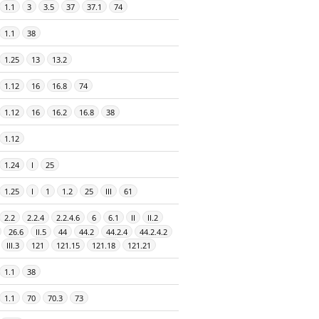
1.1
3
3.5
37
37.1
74
1.1
38
1.25
13
13.2
1.12
16
16.8
74
1.12
16
16.2
16.8
38
1.12
1.24
I
25
1.25
I
1
1.2
25
III
61
2.2
2.2.4
2.2.4.6
6
6.1
II
II.2
26.6
II.5
44
44.2
44.2.4
44.2.4.2
III.3
121
121.15
121.18
121.21
1.1
38
1.1
70
70.3
73