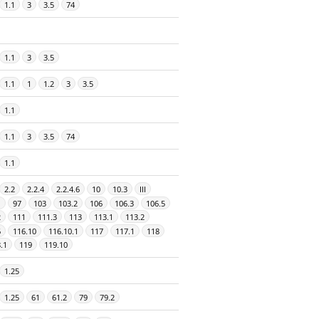
1.1
3
3.5
74
1.1
3
3.5
1.1
1
1.2
3
3.5
1.1
1.1
3
3.5
74
1.1
2.2
2.2.4
2.2.4.6
10
10.3
III
1
97
103
103.2
106
106.3
106.5
2
111
111.3
113
113.1
113.2
6
116.10
116.10.1
117
117.1
118
.1
119
119.10
1.25
1.25
61
61.2
79
79.2