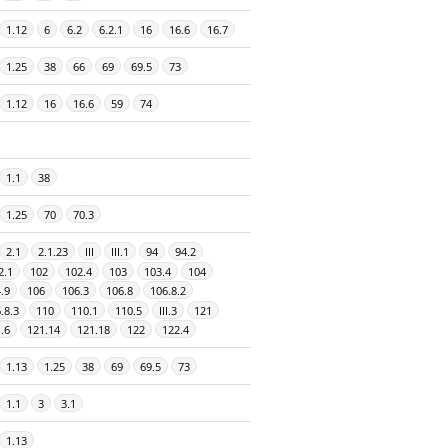
1.12
6
6.2
6.2.1
16
16.6
16.7
1.25
38
66
69
69.5
73
1.12
16
16.6
59
74
1.1
38
1.25
70
70.3
2.1
2.1.23
III
III.1
94
94.2
2.1
102
102.4
103
103.4
104
.9
106
106.3
106.8
106.8.2
.8.3
110
110.1
110.5
III.3
121
.6
121.14
121.18
122
122.4
1.13
1.25
38
69
69.5
73
1.1
3
3.1
1.13