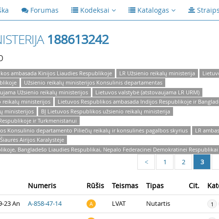
ška
Forumas
Kodeksai
Katalogas
Straip
ISTERIJA
188613242
p
ikos ambasada Kinijos Liaudies Respublikoje
LR Užsienio reikalų ministerija
Lietuv
blikoje
Užsienio reikalų ministerijos Konsulinis departamentas
jama Užsienio reikalų ministerijos
Lietuvos valstybė (atstovaujama LR URM)
reikalų ministerijos
Lietuvos Respublikos ambasada Indijos Respublikoje ir Banglad
ų ministerijos
BĮ Lietuvos Respublikos užsienio reikalų ministerija
espublikoje ir Turkmenistanui
jos Konsulinio departamento Piliečių reikalų ir konsulinės pagalbos skyrius
LR ambas
Šiaurės Airijos Karalystėje
koje, Bangladešo Liaudies Respublikai, Nepalo Federacinei Demokratinei Respublikai ir
1
2
3
<
Numeris
Rūšis
Teismas
Tipas
Cit.
Kat
9-23 An
A-858-47-14
LVAT
Nutartis
A
1