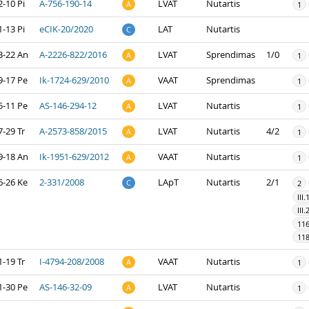
-10 Pi
A-756-190-14
LVAT
Nutartis
A
1
-13 Pi
eCIK-20/2020
LAT
Nutartis
C
3-22 An
A-2226-822/2016
LVAT
Sprendimas
1/0
A
1
9-17 Pe
Ik-1724-629/2010
VAAT
Sprendimas
A
1
5-11 Pe
AS-146-294-12
LVAT
Nutartis
A
1
-29 Tr
A-2573-858/2015
LVAT
Nutartis
4/2
A
1
9-18 An
Ik-1951-629/2012
VAAT
Nutartis
A
1
6-26 Ke
2-331/2008
LApT
Nutartis
2/1
C
2
III.
III.
11
118
-19 Tr
I-4794-208/2008
VAAT
Nutartis
A
1
1-30 Pe
AS-146-32-09
LVAT
Nutartis
A
1