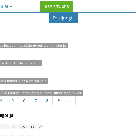
sniai
Registruotis
Prisijungti
os Respublikos užsienio reikalų ministerija
ešo Liaudies Respublikoje
ada Baltarusijos Respublikoje
 Šri Lankos Demokratiniai Socialistinei Respublikai
4
5
6
7
8
9
>
egorija
1.25
3
3.5
38
2