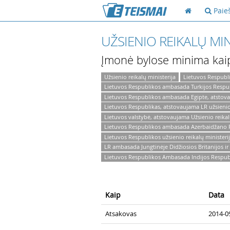
Paie
UŽSIENIO REIKALŲ MIN
Įmonė bylose minima kai
Užsienio reikalų ministerija
Lietuvos Respubl
Lietuvos Respublikos ambasada Turkijos Respu
Lietuvos Respublikos ambasada Egipte, atstovau
Lietuvos Respublikas, atstovaujama LR užsienio 
Lietuvos valstybė, atstovaujama Užsienio reikal
Lietuvos Respublikos ambasada Azerbaidžano R
Lietuvos Respublikos užsienio reikalų ministeri
LR ambasada Jungtinėje Didžiosios Britanijos ir 
Lietuvos Respublikos Ambasada Indijos Respubli
Kaip
Data
Atsakovas
2014-0