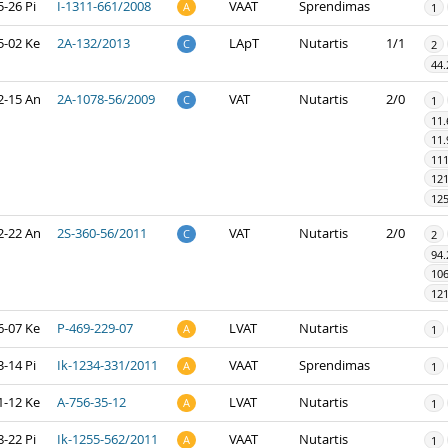
-26 Pi
I-1311-661/2008
VAAT
Sprendimas
A
1
5-02 Ke
2A-132/2013
LApT
Nutartis
1/1
C
2
44.
2-15 An
2A-1078-56/2009
VAT
Nutartis
2/0
C
1
11.
11.
111
12
125
2-22 An
2S-360-56/2011
VAT
Nutartis
2/0
C
2
94.
106
121
6-07 Ke
P-469-229-07
LVAT
Nutartis
A
1
-14 Pi
Ik-1234-331/2011
VAAT
Sprendimas
A
1
1-12 Ke
A-756-35-12
LVAT
Nutartis
A
1
-22 Pi
Ik-1255-562/2011
VAAT
Nutartis
A
1