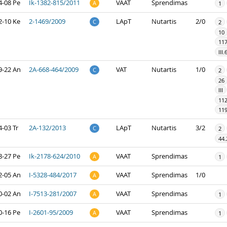
4-08 Pe
Ik-1382-815/2011
VAAT
Sprendimas
A
1
2-10 Ke
2-1469/2009
LApT
Nutartis
2/0
C
2
10
117
III.
9-22 An
2A-668-464/2009
VAT
Nutartis
1/0
C
2
26
III
11
119
-03 Tr
2A-132/2013
LApT
Nutartis
3/2
C
2
44.
8-27 Pe
Ik-2178-624/2010
VAAT
Sprendimas
A
1
2-05 An
I-5328-484/2017
VAAT
Sprendimas
1/0
A
0-02 An
I-7513-281/2007
VAAT
Sprendimas
A
1
0-16 Pe
I-2601-95/2009
VAAT
Sprendimas
A
1