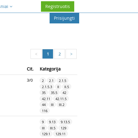
sniai
Registruotis
Prisijungti
1
2
<
>
Cit.
Kategorija
3/0
2
2.1
2.1.5
2.1.5.3
II
II.5
35
35.5
42
42.11
42.11.5
44
III
III.2
116
9
9.13
9.13.5
III
III.5
129
129.1
129.11