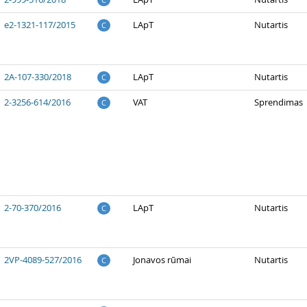
e2-1321-117/2015
LApT
Nutartis
C
2A-107-330/2018
LApT
Nutartis
C
2-3256-614/2016
VAT
Sprendimas
C
2-70-370/2016
LApT
Nutartis
C
2VP-4089-527/2016
Jonavos rūmai
Nutartis
C