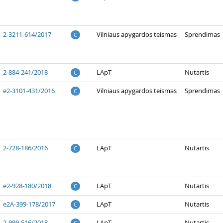
2-3211-614/2017
Vilniaus apygardos teismas
Sprendimas
C
2-884-241/2018
LApT
Nutartis
C
e2-3101-431/2016
Vilniaus apygardos teismas
Sprendimas
C
2-728-186/2016
LApT
Nutartis
C
e2-928-180/2018
LApT
Nutartis
C
e2A-399-178/2017
LApT
Nutartis
C
2-999-516/2018
LApT
Nutartis
C