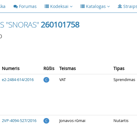
ška
Forumas
Kodeksai
Katalogas
Straip
S "SNORAS"
260101758
p
Numeris
Rūšis
Teismas
Tipas
e2-2484-614/2016
VAT
Sprendimas
C
2VP-4094-527/2016
Jonavos rūmai
Nutartis
C