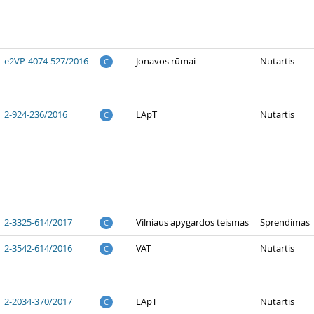
e2VP-4074-527/2016
Jonavos rūmai
Nutartis
C
2-924-236/2016
LApT
Nutartis
C
2-3325-614/2017
Vilniaus apygardos teismas
Sprendimas
C
2-3542-614/2016
VAT
Nutartis
C
2-2034-370/2017
LApT
Nutartis
C