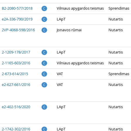
B2-2080-577/2018
Vilniaus apygardos teismas
Sprendimas
C
e2A-336-790/2019
LApT
Nutartis
C
2VP-4068-598/2016
Jonavos rūmai
Nutartis
C
2-1209-178/2017
LApT
Nutartis
C
2-1165-603/2016
Vilniaus apygardos teismas
Nutartis
C
2-673-614/2015
VAT
Sprendimas
C
e2-627-661/2016
VAT
Nutartis
C
e2-402-516/2020
LApT
Nutartis
C
2-1742-302/2016
LApT
Nutartis
C