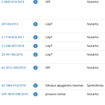
2-2845-614/2016
VAT
Nutartis
C
2KT-83/2013
LApT
Nutartis
C
2-1718-823/2017
LApT
Nutartis
C
2-1248-407/2018
LApT
Nutartis
C
2A-99-186/2016
LApT
Nutartis
C
e2-3572-340/2016
VAT
Nutartis
C
e2-1864-614/2018
Vilniaus apygardos teismas
Sprendimas
C
2VP-4070-598/2016
Jonavos rūmai
Nutartis
C