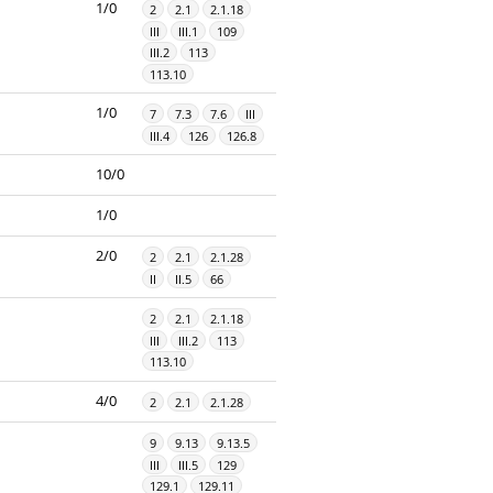
1/0
2
2.1
2.1.18
III
III.1
109
III.2
113
113.10
1/0
7
7.3
7.6
III
III.4
126
126.8
10/0
1/0
2/0
2
2.1
2.1.28
II
II.5
66
2
2.1
2.1.18
III
III.2
113
113.10
4/0
2
2.1
2.1.28
9
9.13
9.13.5
III
III.5
129
129.1
129.11