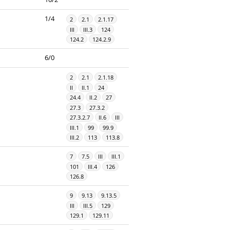
1/4
2
2.1
2.1.17
III
III.3
124
124.2
124.2.9
6/0
2
2.1
2.1.18
II
II.1
24
24.4
II.2
27
27.3
27.3.2
27.3.2.7
II.6
III
III.1
99
99.9
III.2
113
113.8
7
7.5
III
III.1
101
III.4
126
126.8
9
9.13
9.13.5
III
III.5
129
129.1
129.11