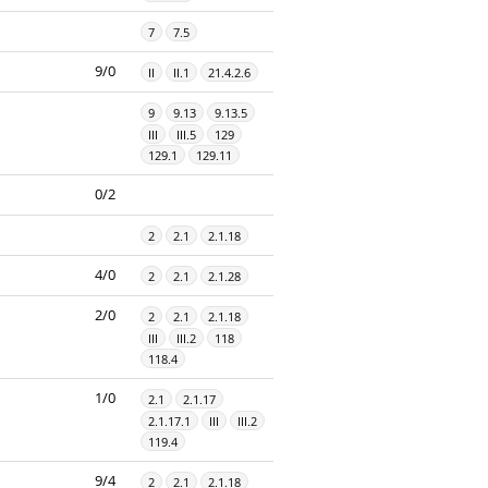
7
7.5
9/0
II
II.1
21.4.2.6
9
9.13
9.13.5
III
III.5
129
129.1
129.11
0/2
2
2.1
2.1.18
4/0
2
2.1
2.1.28
2/0
2
2.1
2.1.18
III
III.2
118
118.4
1/0
2.1
2.1.17
2.1.17.1
III
III.2
119.4
9/4
2
2.1
2.1.18