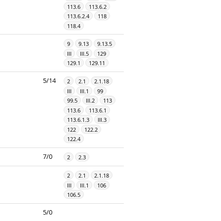
113.6
113.6.2
113.6.2.4
118
118.4
9
9.13
9.13.5
III
III.5
129
129.1
129.11
5/14
2
2.1
2.1.18
III
III.1
99
99.5
III.2
113
113.6
113.6.1
113.6.1.3
III.3
122
122.2
122.4
7/0
2
2.3
2
2.1
2.1.18
III
III.1
106
106.5
5/0