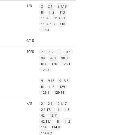
1/0
2
2.1
2.1.18
III
III.2
113
113.6
113.6.1
113.6.1.3
118
118.4
4/10
10/0
7
7.5
III
III.1
98
98.1
98.3
III.4
126
126.1
126.3
9
9.13
9.13.5
III
III.5
129
129.1
129.11
7/0
2
2.1
2.1.17
2.1.17.1
II
II.5
42
42.11
42.11.1
III
III.2
114
114.8
114.8.2