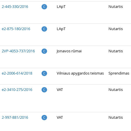
2-445-330/2016
LApT
Nutartis
C
e2-875-180/2016
LApT
Nutartis
C
2VP-4053-737/2016
Jonavos rūmai
Nutartis
C
e2-2006-614/2018
Vilniaus apygardos teismas
Sprendimas
C
e2-3410-275/2016
VAT
Nutartis
C
2-997-881/2016
VAT
Nutartis
C