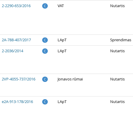
2-2290-653/2016
VAT
Nutartis
C
2A-788-407/2017
LApT
Sprendimas
C
2-2036/2014
LApT
Nutartis
C
2VP-4055-737/2016
Jonavos rūmai
Nutartis
C
e2A-913-178/2016
LApT
Nutartis
C