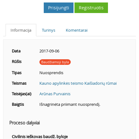
Prisijungti
Registruotis
Informacija
Turinys
Komentarai
Data
2017-09-06
Rūšis
Baudžiamoji byla
Tipas
Nuosprendis
Teismas
Kauno apylinkės teismo Kaišiadorių rūmai
Teisėjas(ai)
Arūnas Purvainis
Baigtis
Išnagrinėta priimant nuosprendį.
Proceso dalyviai
Civilinis ieškovas baudž. byloje