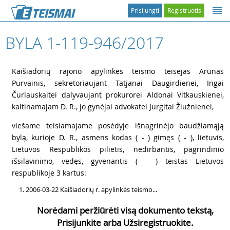
Prisijungti
Registruotis
BYLA 1-119-946/2017
1
Kaišiadorių rajono apylinkės teismo teisėjas Arūnas
Purvainis, sekretoriaujant Tatjanai Daugirdienei, Ingai
Čurlauskaitei dalyvaujant prokurorei Aldonai Vitkauskienei,
kaltinamajam D. R., jo gynėjai advokatei Jurgitai Žiužnienei,
2
viešame teisiamajame posėdyje išnagrinėjo baudžiamąją
bylą, kurioje D. R., asmens kodas ( - ) gimęs ( - ), lietuvis,
Lietuvos Respublikos pilietis, nedirbantis, pagrindinio
išsilavinimo, vedęs, gyvenantis ( - ) teistas Lietuvos
respublikoje 3 kartus:
2006-03-22 Kaišiadorių r. apylinkės teismo...
Norėdami peržiūrėti visą dokumento tekstą,
Prisijunkite arba Užsiregistruokite.