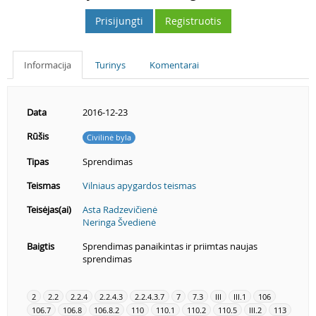
Prisijungti
Registruotis
Informacija
Turinys
Komentarai
Data
2016-12-23
Rūšis
Civilinė byla
Tipas
Sprendimas
Teismas
Vilniaus apygardos teismas
Teisėjas(ai)
Asta Radzevičienė
Neringa Švedienė
Baigtis
Sprendimas panaikintas ir priimtas naujas
sprendimas
2
2.2
2.2.4
2.2.4.3
2.2.4.3.7
7
7.3
III
III.1
106
106.7
106.8
106.8.2
110
110.1
110.2
110.5
III.2
113