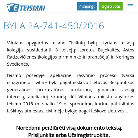
Prisijungti
Registruotis
BYLA 2A-741-450/2016
1
Vilniaus apygardos teismo Civilinių bylų skyriaus teisėjų
kolegija, susidedanti iš teisėjų: Loretos Bujokaitės, Astos
Radzevičienės (kolegijos pirmininkė ir pranešėja) ir Neringos
Švedienės,
2
teismo posėdyje apeliacine rašytinio proceso tvarka
išnagrinėjo civilinę bylą pagal ieškovo Lietuvos Respublikos
generalinės prokuratūros prokuroro, ginančio viešąjį
interesą, apeliacinį skundą dėl Vilniaus miesto apylinkės
teismo 2015 m. spalio 19 d. sprendimo, kuriuo patikslintas
ieškinys atmestas, civilinėje byloje pagal ieškovo Lietuvos...
Norėdami peržiūrėti visą dokumento tekstą,
Prisijunkite arba Užsiregistruokite.