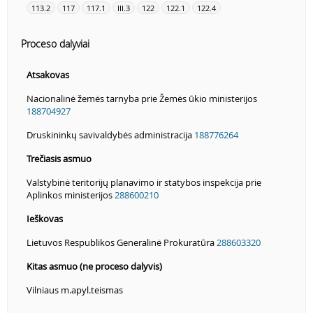
113.2
117
117.1
III.3
122
122.1
122.4
Proceso dalyviai
Atsakovas
Nacionalinė žemės tarnyba prie Žemės ūkio ministerijos
188704927
Druskininkų savivaldybės administracija
188776264
Trečiasis asmuo
Valstybinė teritorijų planavimo ir statybos inspekcija prie
Aplinkos ministerijos
288600210
Ieškovas
Lietuvos Respublikos Generalinė Prokuratūra
288603320
Kitas asmuo (ne proceso dalyvis)
Vilniaus m.apyl.teismas