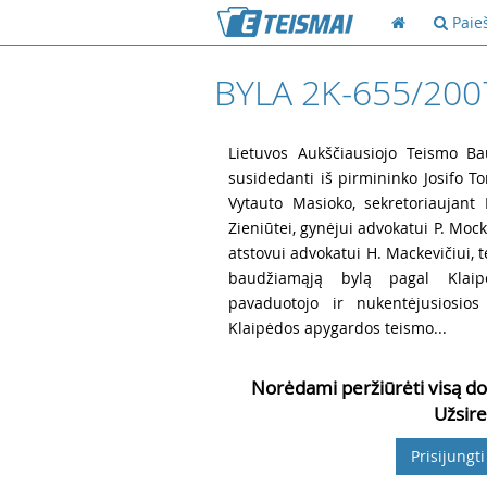
Paie
BYLA 2K-655/200
1
Lietuvos Aukščiausiojo Teismo Ba
susidedanti iš pirmininko Josifo T
Vytauto Masioko, sekretoriaujant D
Zieniūtei, gynėjui advokatui P. Mocke
atstovui advokatui H. Mackevičiui, 
baudžiamąją bylą pagal Klaip
pavaduotojo ir nukentėjusiosio
Klaipėdos apygardos teismo...
Norėdami peržiūrėti visą do
Užsire
Prisijungti