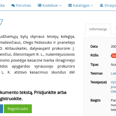
ška
Forumas
Kodeksai
Katalogas
Straip
7
Informacija
udžiamųjų bylų skyriaus teisėjų kolegija,
omaševičiaus, Olego Fedosiuko ir pranešėjo
Data
200
. Ališauskaitei, dalyvaujant prokurorei J.
vičiui, išteisintajam R. L., nukentėjusiosios
Rūšis
Ba
teismo posėdyje kasacine tvarka išnagrinėjo
Tipas
Nut
ėdos apygardos vyriausiojo prokuroro
s L. K. atstovo kasacinius skundus dėl
Teismas
Lie
Teisėjas(ai)
Vyt
Jos
Ole
kumento tekstą, Prisijunkite arba
gistruokite.
Baigtis
Pan
nuo
Registruotis
tei