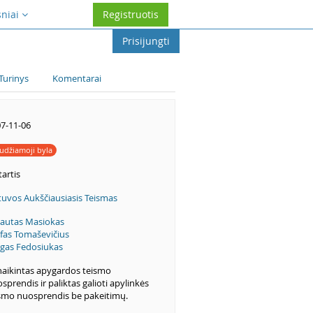
sniai
Registruotis
Prisijungti
Turinys
Komentarai
7-11-06
udžiamoji byla
artis
tuvos Aukščiausiasis Teismas
autas Masiokas
ifas Tomaševičius
gas Fedosiukas
aikintas apygardos teismo
sprendis ir paliktas galioti apylinkės
smo nuosprendis be pakeitimų.