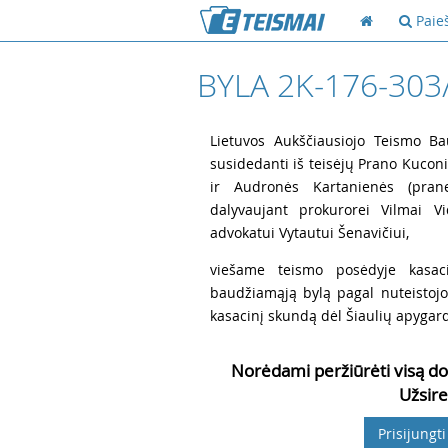
Paie
BYLA 2K-176-303
1
Lietuvos Aukščiausiojo Teismo Ba
susidedanti iš teisėjų Prano Kuconi
ir Audronės Kartanienės (pranešė
dalyvaujant prokurorei Vilmai Vi
advokatui Vytautui Šenavičiui,
2
viešame teismo posėdyje kasaci
baudžiamąją bylą pagal nuteistojo
kasacinį skundą dėl Šiaulių apygar
Norėdami peržiūrėti visą do
Užsire
Prisijungti