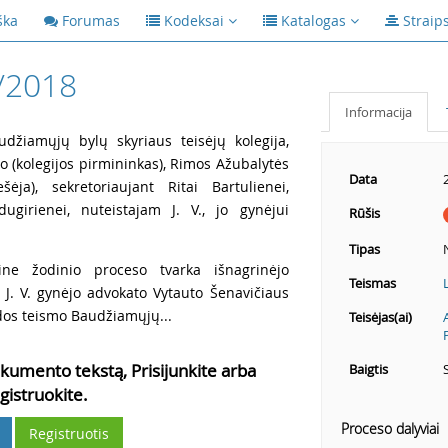
ška
Forumas
Kodeksai
Katalogas
Straip
/2018
Informacija
udžiamųjų bylų skyriaus teisėjų kolegija,
o (kolegijos pirmininkas), Rimos Ažubalytės
Data
ja), sekretoriaujant Ritai Bartulienei,
dugirienei, nuteistajam J. V., jo gynėjui
Rūšis
Tipas
ne žodinio proceso tvarka išnagrinėjo
Teismas
 J. V. gynėjo advokato Vytauto Šenavičiaus
dos teismo Baudžiamųjų...
Teisėjas(ai)
kumento tekstą, Prisijunkite arba
Baigtis
gistruokite.
Proceso dalyviai
Registruotis