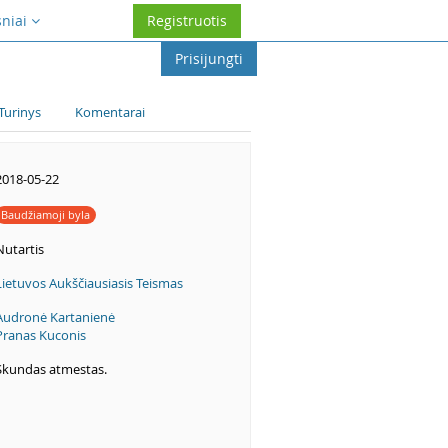
sniai
Registruotis
Prisijungti
Turinys
Komentarai
2018-05-22
Baudžiamoji byla
Nutartis
Lietuvos Aukščiausiasis Teismas
Audronė Kartanienė
Pranas Kuconis
Skundas atmestas.