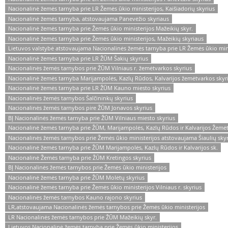
Nacionalinė žemės tarnyba prie LR Žemės ūkio ministerijos, Kaišiadorių skyrius
Nacionalinė žemės tarnyba, atstovaujama Panevėžio skyriaus
Nacionalinė žemės tarnyba prie Žemės ūkio ministerijos Mažeikių skyr.
Nacionalinė žemės tarnyba prie Žemės ūkio ministerijos, Mažeikių skyriaus
Lietuvos valstybė atstovaujama Nacionalinės žemės tarnyba prie LR Žemės ūkio mini
Nacionalinė žemės tarnyba prie LR ŽŪM Šakių skyrius
Nacionalinės žemės tarnybos prie ŽŪM Vilniaus r. žemėtvarkos skyrius
Nacionalinė žemės tarnyba Marijampolės, Kazlų Rūdos, Kalvarijos žemėtvarkos skyr
Nacionalinė žemės tarnyba prie LR ŽŪM Kauno miesto skyrius
Nacionalinės žemės tarnybos Šalčininkų skyrius
Nacionalinės žemės tarnybos pire ŽŪM Jonavos skyrius
BĮ Nacionalinės žemės tarnyba prie ŽŪM Vilniaus miesto skyrius
Nacionalinė žemės tarnyba prie ŽŪM, Marijampolės, Kazlų Rūdos ir Kalvarijos Žemėt
Nacionalinės žemės tarnybos prie Žemės ūkio ministerijos atstovaujama Šiaulių skyr
Nacionalinė žemės tarnyba prie ŽŪM Marijampolės, Kazlų Rūdos ir Kalvarijos sk.
Nacionalinė Žemės tarnyba prie ŽŪM Kretingos skyrius
BĮ Nacionalinės žemės tarnybos prie Žemės ūkio ministerijos
Nacionalinė žemės tarnyba prie ŽŪM Molėtų skyrius
Nacionalinė žemės tarnyba prie Žemės ūkio ministerijos Vilniaus r. skyrius
Nacionalinės žemės tarnybos Kauno rajono skyrius
LR,atstovaujama Nacionalinės žemės tarnybos prie Žemės ūkio ministerijos
LR Nacionalinės žemės tarnybos prie ŽŪM Mažeikių skyr.
Lietuvos Nacionalinė žemės tarnyba prie Žemės ūkio ministerijos