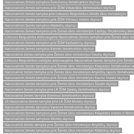
Nacionalinės žemės tarnybos Švenčionių žemėtvarkos skyrius
Nacionalinės žemės tarnybos prie ŽŪM Vilkaviškio žemėtvarkos skyrius
Nacionalinės žemės tarnyba prie Lietuvos Respublikos žemės ūkio ministerijos
Nacionalinės žemės tarnybos prie ŽŪM Vilniaus miesto skyrius
Nacionalinės žemės tarnybos Mažeikių skyrius
Nacionalinės žemės tarnybos prie Žemės ūkio ministerijos Lazdijų, Druskininkų žem
Lietuvos Respublika atstovaujama Nacionalinės žemės tarnybos prie Žemės ūkio mini
Nacionalinės žemės tarnybos prie ŽŪM Kaišiadorių skyrius
Nacionalinės žemės tarnybos Kelmės žemėtvarkos skyrius
Nacionalinė žemės tarnyba prie Žemės ūkio ministerijos Šiaulių skyrius
Lietuvos Respublikos valstybė atstovaujama Nacionalinė žemės tarnyba prie Žemės 
Nacionalinės žemės tarnybos prie Žemės ūkio ministerijos Klaipėdos žemėtvarkos s
Nacionalinė žemės tarnyba prie Žemės ūkio ministerijos Anykščių rajono žemėtvarko
Nacionalinės žemės tarnybos prie Žemės ūkio ministerijos Kauno miesto skyrius
Nacionalinės žemės tarnybos prie Žemės ūkio ministerijos Šilutės skyrius
Nacionalinė žemės tarnyba prie LR ŽŪM Zarasų žemėtvarkos skyrius
Nacionalinė žemės tarnyba (Varėnos žemėtvarkos skyrius)
LR Nacionalinė žemės tarnyba prie LR ŽŪM Molėtų skyrius
Nacionalinės žemės tarnybos Varėnos žemėtvarkos skyrius
Nacionalinės žemės tarnybos prie Žemės ūkio ministerijos Klaipėdos miesto ir Nerin
Nacionalinės žemės tarnybos Molėtų skyrius
Nacionalinė žemės tarnyba prie Žemės ūkio ministerijos Anykščių skyrius
Nacionalinės žemės tarnybos prie Žemės ūkio ministerijos Mažeikių skyrius