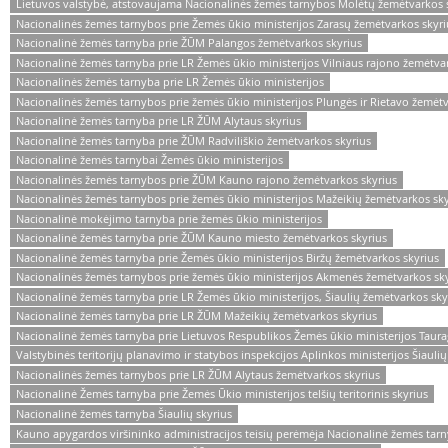
Lietuvos valstybė, atstovaujama Nacionalinės žemės tarnybos Molėtų žemėtvarkos 
Nacionalinės žemės tarnybos prie Žemės ūkio ministerijos Zarasų žemėtvarkos skyri
Nacionalinė žemės tarnyba prie ŽŪM Palangos žemėtvarkos skyrius
Nacionalinė žemės tarnyba prie LR Žemės ūkio ministerijos Vilniaus rajono žemėtva
Nacionalinės žemės tarnyba prie LR Žemės ūkio ministerijos
Nacionalinės žemės tarnybos prie žemės ūkio ministerijos Plungės ir Rietavo žemėtv
Nacionalinė žemės tarnyba prie LR ŽŪM Alytaus skyrius
Nacionalinė žemės tarnyba prie ŽŪM Radviliškio žemėtvarkos skyrius
Nacionalinė žemės tarnybai Žemės ūkio ministerijos
Nacionalinės žemės tarnybos prie ŽŪM Kauno rajono žemėtvarkos skyrius
Nacionalinės žemės tarnybos prie žemės ūkio ministerijos Mažeikių žemėtvarkos sky
Nacionalinė mokėjimo tarnyba prie žemės ūkio ministerijos
Nacionalinė žemės tarnyba prie ŽŪM Kauno miesto žemėtvarkos skyrius
Nacionalinė žemės tarnyba prie Žemės ūkio ministerijos Biržų žemėtvarkos skyrius
Nacionalinės žemės tarnybos prie žemės ūkio ministerijos Akmenės žemėtvarkos sk
Nacionalinė žemės tarnyba prie LR Žemės ūkio ministerijos, Šiaulių žemėtvarkos sky
Nacionalinė žemės tarnyba prie LR ŽŪM Mažeikių žemėtvarkos skyrius
Nacionalinė žemės tarnyba prie Lietuvos Respublikos Žemės ūkio ministerijos Taura
Valstybinės teritorijų planavimo ir statybos inspekcijos Aplinkos ministerijos Šiaulių
Nacionalinės žemės tarnybos prie LR ŽŪM Alytaus žemėtvarkos skyrius
Nacionalinė Žemės tarnyba prie Žemės Ūkio ministerijos telšių teritorinis skyrius
Nacionalinė žemės tarnyba Šiaulių skyrius
Kauno apygardos viršininko administracijos teisių perėmėja Nacionalinė žemės tarn