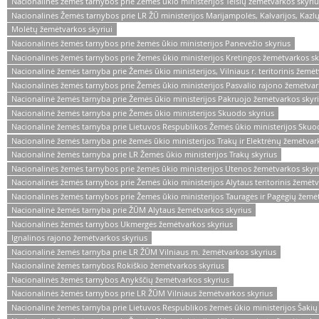
Nacionalinės žemės tarnybos prie Žemės ūkio ministerijos Telšių žemėtvarkos skyriu
Nacionalinės Žemės tarnybos prie LR ŽŪ ministerijos Marijampolės, Kalvarijos, Kazl
Molėtų žemėtvarkos skyriui
Nacionalinės žemės tarnybos prie žemės ūkio ministerijos Panevėžio skyrius
Nacionalinės žemės tarnybos prie Žemės ūkio ministerijos Kretingos žemėtvarkos sk
Nacionalinė žemės tarnyba prie Žemės ūkio ministerijos, Vilniaus r. teritorinis žemė
Nacionalinės žemės tarnybos prie Žemės ūkio ministerijos Pasvalio rajono žemėtvar
Nacionalinė žemės tarnyba prie Žemės ūkio ministerijos Pakruojo žemėtvarkos skyr
Nacionalinė žemės tarnyba prie Žemės ūkio ministerijos Skuodo skyrius
Nacionalinė žemės tarnyba prie Lietuvos Respublikos Žemės ūkio ministerijos Skuo
Nacionalinė žemės tarnyba prie žemės ūkio ministerijos Trakų ir Elektrėnų žemėtvar
Nacionalinė žemės tarnyba prie LR Žemės ūkio ministerijos Trakų skyrius
Nacionalinės žemės tarnybos prie žemės ūkio ministerijos Utenos žemėtvarkos skyr
Nacionalinės žemės tarnybos prie Žemės ūkio ministerijos Alytaus teritorinis žemėtv
Nacionalinės žemės tarnybos prie Žemės ūkio ministerijos Tauragės ir Pagėgių žemė
Nacionalinė žemės tarnyba prie ŽŪM Alytaus žemėtvarkos skyrius
Nacionalinės žemės tarnybos Ukmergės žemėtvarkos skyrius
Ignalinos rajono žemėtvarkos skyrius
Nacionalinė žemės tarnyba prie LR ŽŪM Vilniaus m. žemėtvarkos skyrius
Nacionalinė žemės tarnybos Rokiškio žemėtvarkos skyrius
Nacionalinės žemės tarnybos Anykščių žemėtvarkos skyrius
Nacionalinės žemės tarnybos prie LR ŽŪM Vilniaus žemėtvarkos skyrius
Nacionalinė žemės tarnyba prie Lietuvos Respublikos žemės ūkio ministerijos Šakių