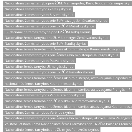
Nacionalinės žemės tarnyba prie ŽŪM, Marijampolės, Kazlų Rūdos ir Kalvarijos skyri
Nacionalinės žemės tarnybos Zarasų skyrius
Nacionalinės žemės tarnybos Širvintų skyrius
Nacionalinės žemės tarnybos prie ŽŪM Lazdijų žemėtvarkos skyrius
Nacionalinės žemės tarnybos prie LR ŽŪM Mažeikių skyrius
LR Nacionalinė žemės tarnyba prie LR ŽŪM Trakų skyrius
Nacionalinė žemės tarnyba prie ŽŪM Ukmergės Žemėtvarkos skyrius
Nacionalinės žemės tarnybos prie ŽŪM Šiaulių skyrius
Nacionalinė žemės tarnyba prie Žemės ūkio ministerijos Kauno miesto skyrius
Nacionalinės žemės tarnybos prie Žemės ūkio ministerijos Tauragės skyrius
Nacionalinės žemės tarnybos Pasvalio skyrius
Nacionalinė žemės tarnyba Ukmergės skyrius
Nacionalinės žemės tarnybos prie LR ŽŪM Pasvalio skyrius
Nacionalinė žemės tarnyba prie Žemės ūkio ministerijos, atstovaujama Klaipėdos mi
nacionalinės žemės tarnybos Kauno miesto skyrius
Nacionalinė žemės tarnyba prie Žemės ūkio ministerijos, atstovaujama Plungės ir Ri
Nacionalinės žemės tarnybos Vilniaus rajono skyrius
Nacionalinė žemės tarnyba prie ŽŪM Vilkaviškio žemėtvarkos skyrius
Nacionalinė žemės tarnyba prie Žemės ūkio ministerijos atstovaujama Kauno miest
Nacionalinės žemės tarnybos Varėnos skyrius
Nacionalinės žemės tarnybos prie Žemės ūkio ministerijos, atstovaujama Palangos 
Valstybė, atstovaujama Nacionalinės Žemės Tarnybos prie LR ŽŪM Palangos žemėtv
Nacionalinio žemės tarnybois prie ŽŪ m-jos Panevėžio skyrius