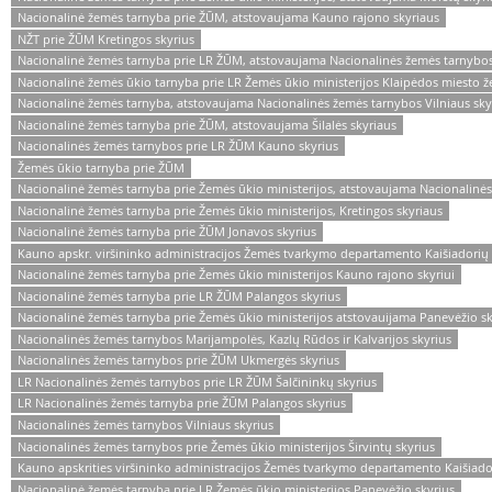
Nacionalinė žemės tarnyba prie ŽŪM, atstovaujama Kauno rajono skyriaus
NŽT prie ŽŪM Kretingos skyrius
Nacionalinė žemės tarnyba prie LR ŽŪM, atstovaujama Nacionalinės žemės tarnybos
Nacionalinė žemės ūkio tarnyba prie LR Žemės ūkio ministerijos Klaipėdos miesto ž
Nacionalinė žemės tarnyba, atstovaujama Nacionalinės žemės tarnybos Vilniaus sky
Nacionalinė žemės tarnyba prie ŽŪM, atstovaujama Šilalės skyriaus
Nacionalinės žemės tarnybos prie LR ŽŪM Kauno skyrius
Žemės ūkio tarnyba prie ŽŪM
Nacionalinė žemės tarnyba prie Žemės ūkio ministerijos, atstovaujama Nacionalinė
Nacionalinė žemės tarnyba prie Žemės ūkio ministerijos, Kretingos skyriaus
Nacionalinė žemės tarnyba prie ŽŪM Jonavos skyrius
Kauno apskr. viršininko administracijos Žemės tvarkymo departamento Kaišiadorių
Nacionalinė žemės tarnyba prie Žemės ūkio ministerijos Kauno rajono skyriui
Nacionalinė žemės tarnyba prie LR ŽŪM Palangos skyrius
Nacionalinė žemės tarnyba prie Žemės ūkio ministerijos atstovauijama Panevėžio sk
Nacionalinės žemės tarnybos Marijampolės, Kazlų Rūdos ir Kalvarijos skyrius
Nacionalinės žemės tarnybos prie ŽŪM Ukmergės skyrius
LR Nacionalinės žemės tarnybos prie LR ŽŪM Šalčininkų skyrius
LR Nacionalinės žemės tarnyba prie ŽŪM Palangos skyrius
Nacionalinės žemės tarnybos Vilniaus skyrius
Nacionalinės žemės tarnybos prie Žemės ūkio ministerijos Širvintų skyrius
Kauno apskrities viršininko administracijos Žemės tvarkymo departamento Kaišiado
Nacionalinė žemės tarnyba prie LR Žemės ūkio ministerijos Panevėžio skyrius