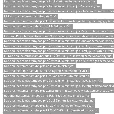
Nacionalinės žemės tarnybos prie ŽŪM Kretingos žemėtvarkos skyrius
Nacionalinės žemės tarnybos prie Žemės ūkio ministerijos Alytaus skyrius
Nacionalinės žemės tarnybos prie Žemės ūkio ministerijos Vilkaviškio žemėtvarkos s
LR Nacionalinė žemės tarnyba prie ŽŪM
Nacionalinė žemės tarnyba prie LR Žemės ūkio ministerijos Tauragės ir Pagėgių žem
Nacionalinė žemės tarnybos prie ŽŪM Vilniaus MŽS
Nacionalinės žemės tarnybos prie Žemės ūkio ministerijos Mažeikių teritorinis žemė
Lietuvos Respublika atstovaujama Nacionalinės žemės tarnybos prie Žemės ūkio min
Nacionalinės žemės tarnybos prie Žemės ūkio ministerijos Jonavos žemėtvarkos sky
Nacionalinės žemės tarnybos prie Žemės ūkio ministerijos Lazdijų, Druskininkų žemėtv
Nacionalinės žemės tarnybos prie Žemės ūkio ministerijos Lazdijų, Druskininkų žemėt
LR Nacionalinė žemės tarnyba prie LR ŽŪM Trakų ir Elektrėnų žemėtvarkos skyrius
Nacionalinės žemės tarnybos prie Žemės ūkio ministerijos prie Kretingos žemėtvark
Nacionalinė žemės tarnyba prie aplinkos ministerijos.
Nacionalinė žemės tarnyba (Vilniaus rajono žemėtvarkos skyrius)
Nacionalinė žemės tarnyba prie Lietuvos žemės ūkio ministerijos
Nacionalinės žemės tarnybos prie Žemės ūkio ministerijos Pasvalio skyrius
Nacionalinės žemės tarnybos prie Žemės ūkio ministerijos Širvintų žemėtvarkos sky
Nacionalinė žemės tarnyba prie Žemės ūkio ministerijos Anykščių žemėtvarkos skyr
nacionalinės žemės tarnybos prie ŽŪM Biržų žemėtvarkos skyrius
Nacionalinės žemės tarnybos prie ŽŪM Širvintų žemėtvarkos skyrius
Nacionalinė žemės tarnyba prie LR ŽŪM Akmenės žemėtvarkos skyr.
Nacionalinė žemės tarnyba prie LR ŽŪM Šalčininkų žemėtvarkos skyrius