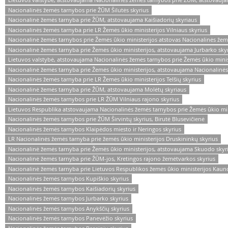
Nacionalinės žemės tarnybos prie ŽŪM Šilutės skyrius
Nacionalinė žemės tarnyba prie ŽŪM, atstovaujama Kaišiadorių skyriaus
Nacionalinės žemės tarnyba prie LR Žemės ūkio ministerijos Vilniaus skyrius
Nacionalinė žemės tarnybos prie Žemės ūkio ministerijos atstovas Nacionalinės žem
Nacionalinė žemės tarnyba prie Žemės ūkio ministerijos, atstovaujama Jurbarko sky
Lietuvos valstybė, atstovaujama Nacionalinės žemės tarnybos prie Žemės ūkio minis
Nacionalinė žemės tarnyba prie Žemės ūkio ministerijos, atstovaujama Nacionalinės
Nacionalinės žemės tarnyba prie LR Žemės ūkio ministerijos Telšių skyrius
Nacionalinė žemės tarnyba prie ŽŪM, atstovaujama Molėtų skyriaus
Nacionalinės žemės tarnybos prie LR ŽŪM Vilniaus rajono skyrius
Lietuvos Respublika atstovaujama Nacionalinės žemės tarnybos prie Žemės ūkio minis
Nacionalinės žemės tarnybos prie ŽŪM Širvintų skyrius, Birutė Blusevičienė
Nacionalinės žemės tarnybos Klaipėdos miesto ir Neringos skyrius
LR Nacionalinės žemės tarnyba prie žemės ūkio ministerijos Druskininkų skyrius
Nacionalinė žemės tarnyba prie Žemės ūkio ministerijos, atstovaujama Skuodo skyr
Nacionalinė žemės tarnyba prie ŽŪM-jos, Kretingos rajono žemėtvarkos skyrius
Nacionalinė žemės tarnyba prie Lietuvos Respublikos žemės ūkio ministerijos Kaun
Nacionalinės žemės tarnybos Kupiškio skyrius
Nacionalinės žemės tarnybos Kaišiadorių skyrius
Nacionalinės žemės tarnybos Jurbarko skyrius
Nacionalinės žemės tarnybos Anykščių skyrius
Nacionalinės žemės tarnybos Panevėžio skyrius