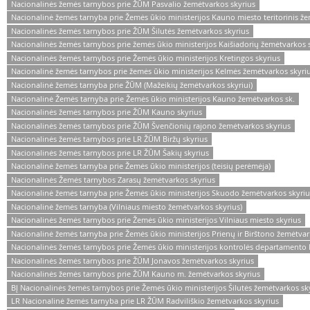
Nacionalinės žemės tarnybos prie ŽŪM Pasvalio žemėtvarkos skyrius
Nacionalinė žemės tarnyba prie Žemės ūkio ministerijos Kauno miesto teritorinis ž
Nacionalinės žemės tarnybos prie ŽŪM Šilutės žemėtvarkos skyrius
Nacionalinės žemės tarnybos prie žemės ūkio ministerijos Kaišiadorių žemėtvarkos 
Nacionalinės žemės tarnybos prie Žemės ūkio ministerijos Kretingos skyrius
Nacionalinė žemės tarnybos prie žemės ūkio ministerijos Kelmės žemėtvarkos skyri
Nacionalinė žemės tarnyba prie ŽŪM (Mažeikių žemėtvarkos skyriui)
Nacionalinė Žemės tarnyba prie Žemės ūkio ministerijos Kauno žemėtvarkos sk.
Nacionalinės žemės tarnybos prie ŽŪM Kauno skyrius
Nacionalinės žemės tarnybos prie ŽŪM Švenčionių rajono žemėtvarkos skyrius
Nacionalinės žemės tarnybos prie LR ŽŪM Biržų skyrius
Nacionalinės žemės tarnybos prie LR ŽŪM Šakių skyrius
Nacionalinė žemės tarnyba prie Žemės ūkio ministerijos (teisių perėmėja)
Nacionalinės Žemės tarnybos Zarasų žemėtvarkos skyrius
Nacionalinė žemės tarnyba prie Žemės ūkio ministerijos Skuodo žemėtvarkos skyriu
Nacionalinė žemės tarnyba (Vilniaus miesto žemėtvarkos skyrius)
Nacionalinės žemės tarnybos prie Žemės ūkio ministerijos Vilniaus miesto skyrius
Nacionalinė žemės tarnyba prie Žemės ūkio ministerijos Prienų ir Birštono žemėtvar
Nacionalinės žemės tarnybos prie Žemės ūkio ministerijos kontrolės departamento M
Nacionalinės žemės tarnybos prie ŽŪM Jonavos žemėtvarkos skyrius
Nacionalinės žemės tarnybos prie ŽŪM Kauno m. žemėtvarkos skyrius
BĮ Nacionalinės žemės tarnybos prie Žemės ūkio ministerijos Šilutės žemėtvarkos sk
LR Nacionalinė žemės tarnyba prie LR ŽŪM Radviliškio žemėtvarkos skyrius