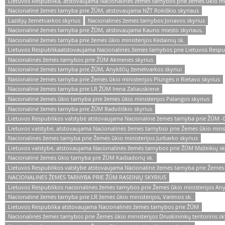
Lietuvos Respublika, atstovaujama Nacionalinės žemės tarnybos prie žemės ūkio mi
Nacionalinė žemės tarnyba prie ŽŪM, atstovaujama NŽT Rokiškio skyriaus
Lazdijų žemėtvarkos skyrius
Nacionalinės žemės tarnybos Jonavos skyrius
Nacionalinė žemės tarnyba prie ŽŪM, atstovaujama Kauno miesto skyriaus,
Nacionalinė žemės tarnyba prie žemės ūkio ministerijos Kėdainių sk.
Lietuvos Respublikaatstovaujama Nacionalinės žemės tarnybos prie Lietuvos Respub
Nacionalinės žemės tarnybos prie ŽŪM Akmenės skyrius
Nacionalinė žemės tarnyba prie ŽŪM, Anykščių žemėtvarkos skyriui
Nasionalinė žemės tarnyba prie Žemės ūkio ministerijos Plungės ir Rietavo skyrius
Nacionalinė žemės tarnyba prie LR ŽŪM Irena Zaliauskienė
Nacionalinė žemės ūkio tarnyba prie žemės ūkio ministerijos Palangos skyrius
Nacionalinė žemės tarnyba prie ŽŪM Radviliškio skyrius
Lietuvos Respublikos valstybė atstovaujama Nacionalinė žemės tarnyba prie ŽŪM -D
Lietuvos valstybė, atstovaujama Nacionalinės žemės tarnybso prie Žemės ūkio minsi
Nacionalinės žemės tarnyba prie Žemės ūkio ministerijos Jurbarko skyrius
Lietuvos valstybė, atstovaujama Nacionalinės žemės tarnybos prie ŽŪM Mažeikių sk
Nacionalinė žemės ūkio tarnyba pre ŽŪM Kaišiadorių sk.
Lietuvos Respublikos valstybė atstovaujama Nacionalinė žemės tarnyba prie Žemės ū
NACIONALINĖS ŽEMĖS TARNYBA PRIE ŽŪM RASEINIŲ SKYRIUS
Lietuvos Respublikos nacionalinės žemės tarnybos prie Žemės ūkio ministerijos An
Nacionalinė žemės tarnyba prie LR žemės ūkio ministerijos, Varėnos sk.
Lietuvos Respublika atstovaujama Nacionalinės žemės tarnybos prie ŽŪM
Nacionalinės žemės tarnybos prie Žemės ūkio ministerijos Druskininkų teritorinis sk