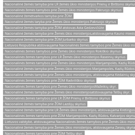
Nacionalinė žemės tarnyba prie LR žemės ūkio ministerijos Prienų ir Birštono skyriu
Nacionalinės žemės tarnybos prie Žemės ūkio ministerijos Pakruojo skyrius
Nacionalinė žemėtvarkos tarnyba prie ŽŪM
Nacionalinė žemės taryba prie Žemės ūkio ministerijos Pakruojo skyrius
Nacionalinė žemės tarnyba prie ŽŪM atstovas Asta Gedzevičiūtė
Nacionalinė žemės tarnyba prie Žemės ūkio ministerijos,atstovaujama Kauno miesto 
Nacionalinė žemės tarnyba prie ŽŪM Jurbarko skyrius
Lietuvos Respublika atstovaujama Nacionalinės žemės tarnybos prie Žemės ūkio minis
Nacionalinės žemės tarnybos prie Žemės ūkio ministerijos Rokiškio skyrius
Nacionalinės žemės tarnybos prie LR Žemės ūkio ministerijos Raseinių skyrius
Nacionalinės žemės tarnybos prie Žemės ūkio ministerijos Marijampolės, Kazlų Rūdos
Nacionalinė žemės tarnyba prie Žemės ūkio ministerijos Marijampolės, Kazlų Rūdos i
Nacionalinė žemės tarnyba prie Žemės ūkio ministerijos, atstovaujama Kėdainių sky
Nacionalinės žemės tarnybos prie ŽŪM Radviliškio skyrius
Nacionalinės žemės tarnybos prie Žemės ūkio ministerijosMažeikių skyr.
Nacionalinė žemės tarnyba prie Žemės ūkio ministerijosatstovaujama Telšių skyr.
Nacionalinės žemės tarnybos prie LR ŽŪM Prienų ir Birštono skyrius
Nacionalinė žemės tarnyba prie ŽŪM Lazdijų skyrius
Nacionalinė žemės tarnyba prie LR Žemės ūkio ministerijos, atstovaujama Kretingos
Nacionalinės žemės tarnybos prie ŽŪM Marijampolės, Kazlų Rūdos, Kalvarijos skyri
Lietuvos valstybė, atstovaujama Nacionalinės žemės tarnybos prie Žemės ūkio minis
Nacionalinė žemės tarnyba prie Žemės ūkio ministerijos, atstovaujama Zarasų skyri
Nacionalinės žemės tarnybos prie ŽŪM Telšių skyr.