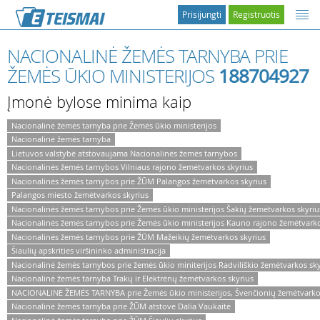
Prisijungti
Registruotis
NACIONALINĖ ŽEMĖS TARNYBA PRIE
ŽEMĖS ŪKIO MINISTERIJOS
188704927
Įmonė bylose minima kaip
Nacionalinė žemės tarnyba prie Žemės ūkio ministerijos
Nacionalinė žemės tarnyba
Lietuvos valstybė atstovaujama Nacionalinės žemės tarnybos
Nacionalinės žemės tarnybos Vilniaus rajono žemėtvarkos skyrius
Nacionalinės žemės tarnybos prie ŽŪM Palangos žemėtvarkos skyrius
Palangos miesto žemėtvarkos skyrius
Nacionalinės žemės tarnybos prie Žemės ūkio ministerijos Šakių žemėtvarkos skyriu
Nacionalinės žemės tarnybos prie Žemės ūkio ministerijos Kauno rajono žemėtvarko
Nacionalinės žemės tarnybos prie ŽŪM Mažeikių žemėtvarkos skyrius
Šiaulių apskrities viršininko administracija
Nacionalinė žemės tarnybos prie žemės ūkio miniterijos Radviliškio žemėtvarkos sky
Nacionalinė žemės tarnyba Trakų ir Elektrėnų žemėtvarkos skyrius
NACIONALINĖ ŽEMĖS TARNYBA prie Žemės ūkio ministerijos, Švenčionių žemėtvarko
Nacionalinė žemės tarnyba prie ŽŪM atstovė Dalia Vaukaitė