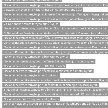
Nacionalinės žemės tarnybos Raseinių skyrius
Nacionalinė žemės tarnyba prie Lietuvos Respublikos Žemės ūkio ministerijos, atst
Valstybė, atstovaujama Nacionalinės žemės tarnybos prie ŽŪM
Nacionalinė žemės tarnyba prie LR žemės ūkio ministerijos Tauragės ir Pagėgių skyr
Nacionalinė žemės tarnyba prie Žemės ūkio ministerijos, atstovaujama Nacionalinės 
VšĮ Nacionalinė žemės tarnyba prie ŽŪM-jos
Nacionalinės žemės tarnyba prie Žemės ūkio ministerijosNacionalinės žemės tarnyba
BĮ Nacionalinės žemės tarnyba prie Žemės ūkio ministerijos Vilniaus miesto skyrius
Nacionalinės žemės tarnyba prie ŽŪM, atstovaujama Tauragės ir Pagėgių žemėtvarko
Lietuvos Respublika atstovaujama Nacionalinės žemės tarnybos prie Žemės ūkio mini
Nacionalinė žemės tarnyba prie Žemės ūkio ministerijos, atstovaujama Kauno rajon
Lietuvos Respublikos Nacionalinės žemės tarnybos prie Žemės ūkio ministerijos Pal
Nacionalinė žemės tarnyba prie ŽŪM Utenos skyrius
Nacionalinės žemės tarnybos prie Žemės ūkio ministerijos Kauno skyrius
Nacionalinė žemės tarnyba prie ŽŪM (188704927)
Nacionalinė žemės tarnyba prie Žemės ūkio minsterijos Širvintų skyrius
Nacionalinė žemės tarnyba Anykščių skyrius
Lietuvos Respublika atstovaujama Nacionalinės žemės tarnybos prie Žemės ūkio min
Nacionalinė žemės tarnyba prie LR Žemės ūkio ministerijos Anykščių skyriui
BĮ Nacionalinė žemės tarnyba prie Žemės ūkio ministerijos Tauragės ir Pagėgių skyri
Nacionalinė žemės tarnyba prie Žemės ūkio ministerijos Kazlų Rūdos ir Kalvarijos sk
Nacionalinės žemės tarnybos Šiaulių skyrius
Lietuvos valstybė, atstovaujama Nacionalinės žemės tarnybos prie Žemės ūkio minist