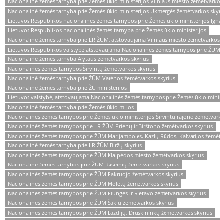
Nacionalinė žemės tarnyba prie Žemės ūkio ministerijos Vilniaus miesto žemėtvarko
Nacionalinė žemės tarnyba prie Žemės ūkio ministerijos Ukmergės žemėtvarkos skyr
Lietuvos Respublikos nacionalinės žemės tarnybos prie Žemės ūkio ministerijos Ign
Lietuvos Respublikos nacionalinės žemės tarnyba prie Žemės ūkio ministerijos
Nacionalinė žemės tarnyba prie LR ŽŪM, atstovaujama Vilniaus miesto žemėtvarkos
Lietuvos Respublikos valstybė atstovaujama Nacionalinės žemės tarnybos prie ŽŪM
Nacionalinė žemės tarnyba Alytaus žemėtvarkos skyrius
Nacionalinės žemės tarnybos Širvintų žemėtvarkos skyrius
Nacionalinė žemės tarnyba prie ŽŪM Varėnos žemėtvarkos skyrius
Nacionalinė žemės tarnyba prie ŽŪ ministerijos
Lietuvos valstybė, atstovaujama Nacionalinės žemės tarnybos prie Žemės ūkio minis
Nacionalinė žemės tarnyba prie Žemės ūkio m-jos
Nacionalinės žemės tarnybos prie Žemės ūkio ministerijos Širvintų rajono žemėtvar
Nacionalinės žemės tarnybos prie LR ŽŪM Prienų ir Birštono žemėtvarkos skyrius
Nacionalinės žemės tarnybos prie ŽŪM Marijampolės, Kazlų Rūdos, Kalvarijos žemėt
Nacionalinė žemės tarnyba prie LR ŽŪM Biržų skyrius
Nacionalinės žemės tarnybos prie ŽŪM Klaipėdos miesto žemėtvarkos skyrius
Nacionalinė žemės tarnybos prie ŽŪM Raseinių žemėtvarkos skyrius
Nacionalinės žemės tarnybos prie ŽŪM Pakruojo žemėtvarkos skyrius
Nacionalinės žemės tarnybos prie ŽŪM Molėtų žemėtvarkos skyrius
Nacionalinės žemės tarnybos prie ŽŪM Plungės ir Rietavo žemėtvarkos skyrius
Nacionalinės žemės tarnybos prie ŽŪM Šakių žemėtvarkos skyrius
Nacionalinės žemės tarnybos prie ŽŪM Lazdijų, Druskininkų žemėtvarkos skyrius