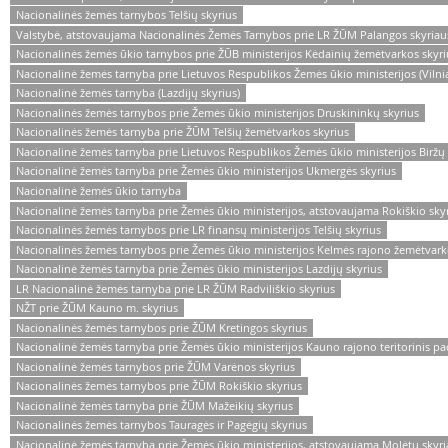
Nacionalinės žemės tarnybos Telšių skyrius
Valstybė, atstovaujama Nacionalinės Žemės Tarnybos prie LR ŽŪM Palangos skyriau
Nacionalinės žemės ūkio tarnybos prie ŽŪB ministerijos Kėdainių žemėtvarkos skyri
Nacionalinė žemės tarnyba prie Lietuvos Respublikos Žemės ūkio ministerijos (Vilniau
Nacionalinė žemės tarnyba (Lazdijų skyrius)
Nacionalinės žemės tarnybos prie Žemės ūkio ministerijos Druskininkų skyrius
Nacionalinės žemės tarnyba prie ŽŪM Telšių žemėtvarkos skyrius
Nacionalinė žemės tarnyba prie Lietuvos Respublikos Žemės ūkio ministerijos Biržų 
Nacionalinė žemės tarnyba prie Žemės ūkio ministerijos Ukmergės skyrius
Nacionalinė žemės ūkio tarnyba
Nacionalinė žemės tarnyba prie Žemės ūkio ministerijos, atstovaujama Rokiškio sky
Nacionalinės žemės tarnybos prie LR finansų ministerijos Telšių skyrius
Nacionalinės žemės tarnybos prie Žemės ūkio ministerijos Kelmės rajono žemėtvark
Nacionalinė žemės tarnyba prie Žemės ūkio ministerijos Lazdijų skyrius
LR Nacionalinė žemės tarnyba prie LR ŽŪM Radviliškio skyrius
NŽT prie ŽŪM Kauno m. skyrius
Nacionalinės žemės tarnybos prie ŽŪM Kretingos skyrius
Nacionalinė žemės tarnyba prie Žemės ūkio ministerijos Kauno rajono teritorinis pa
Nacionalinė žemės tarnybos prie ŽŪM Varėnos skyrius
Nacionalinės žemės tarnybos prie ŽŪM Rokiškio skyrius
Nacionalinė žemės tarnyba prie ŽŪM Mažeikių skyrius
Nacionalinės žemės tarnybos Tauragės ir Pagėgių skyrius
Nacionalinė žemės tarnyba prie Žemės ūkio ministerijos, atstovaujama Molėtų skyri