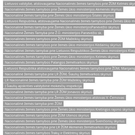
Lietuvos valstybė, atstovaujama Nacionalinės žemės tarnybos prie ŽŪM Kelmės sky
Nacionalinės žemės tarnybos prie Žemės ūkio ministerijos Akmenės skyrius
Nacionalinė žemės tarnyba prie Žemės ūkio ministerijos Šilalės skyrius
Lietuvos Respublika, atstovaujama Nacionalinės žemės tarnybos prie Žemės ūkio min
Nacionalinė žemės tarnyba prie Žemės ūkio ministerijosPanevėžio skyrius
Nacionalinė Žemės Tarnyba prie Ž.Ū. ministerijos Panevėžio sk.
Nacionalinės žemės tarnybos prie ŽŪM Mažeikių skyrius
Nacionalinės žemės tarnybos prie žemės ūkio ministerijos Kėdainių skyrius
Nacionalinei žemės tarnybai prie Lietuvos Respublikos Žemės ūkio ministerijos Kla
Nacionalinės žemės tarnybos prie Žemės ūkio ministerijos Kelmės skyrius
Nacionalinės žemės tarnybos Palangos žemėtvarkos skyrius
Lietuvos Respublika atstovaujama Nacionalinės žemės tarnybos prie ŽŪM, Marijampol
Nacionalinė žemės tarnyba prie LR ŽŪM, Šiaulių žemėtvarkos skyrius
LR Nacionalinė žemės tarnyba prie ŽŪM Mažeikių skyrius
) Šiaulių apskrities valstybinė mokesčių inspekcija
Nacionalinė žemės tarnyba prie LR ŽŪM Jonavos skyrius
Nacionalinė žemės tarnyba prie Žemės ūkio ministerijos atstovas V. Černovas
Nacionalinė žemės tarnyba prei ŽŪM
Nacionalinės žemės tarnybos prie Žemės ūkio ministerijos Kretingos rajono skyrius
Nacionalinės žemės tarnybos prie ŽŪM Utenos skyrius
Nacionalinės žemės tarnybos prie Žemės ūkio ministerijos Švenčionių skyrius
Nacionalinės žemės tarnyba prie LR ŽŪM Akmenės žemėtvarkos skyrius
Nacionalinės žemės tarnybos Trakų ir Elektrėnų skyrius