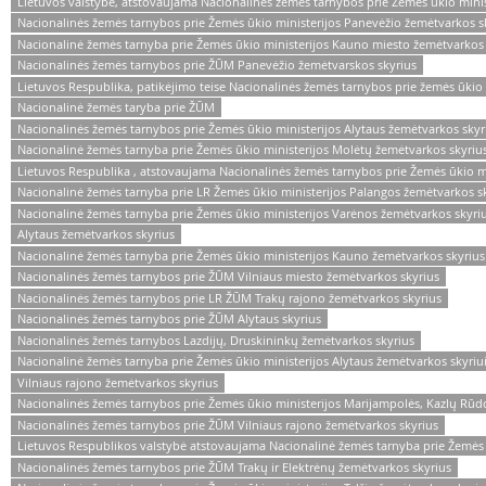
Lietuvos valstybė, atstovaujama Nacionalinės žemės tarnybos prie Žemės ūkio mini
Nacionalinės žemės tarnybos prie Žemės ūkio ministerijos Panevėžio žemėtvarkos s
Nacionalinė žemės tarnyba prie Žemės ūkio ministerijos Kauno miesto žemėtvarkos 
Nacionalinės žemės tarnybos prie ŽŪM Panevėžio žemėtvarskos skyrius
Lietuvos Respublika, patikėjimo teise Nacionalinės žemės tarnybos prie žemės ūkio
Nacionalinė žemės taryba prie ŽŪM
Nacionalinės žemės tarnybos prie Žemės ūkio ministerijos Alytaus žemėtvarkos skyr
Nacionalinė žemės tarnyba prie Žemės ūkio ministerijos Molėtų žemėtvarkos skyriu
Lietuvos Respublika , atstovaujama Nacionalinės žemės tarnybos prie Žemės ūkio m
Nacionalinė žemės tarnyba prie LR Žemės ūkio ministerijos Palangos žemėtvarkos s
Nacionalinė žemės tarnyba prie Žemės ūkio ministerijos Varėnos žemėtvarkos skyri
Alytaus žemėtvarkos skyrius
Nacionalinė žemės tarnyba prie Žemės ūkio ministerijos Kauno žemėtvarkos skyrius
Nacionalinės žemės tarnybos prie ŽŪM Vilniaus miesto žemėtvarkos skyrius
Nacionalinės žemės tarnybos prie LR ŽŪM Trakų rajono žemėtvarkos skyrius
Nacionalinės žemės tarnybos prie ŽŪM Alytaus skyrius
Nacionalinės žemės tarnybos Lazdijų, Druskininkų žemėtvarkos skyrius
Nacionalinė žemės tarnyba prie Žemės ūkio ministerijos Alytaus žemėtvarkos skyriu
Vilniaus rajono žemėtvarkos skyrius
Nacionalinės žemės tarnybos prie Žemės ūkio ministerijos Marijampolės, Kazlų Rūdo
Nacionalinės žemės tarnybos prie ŽŪM Vilniaus rajono žemėtvarkos skyrius
Lietuvos Respublikos valstybė atstovaujama Nacionalinė žemės tarnyba prie Žemės 
Nacionalinės žemės tarnybos prie ŽŪM Trakų ir Elektrėnų žemėtvarkos skyrius