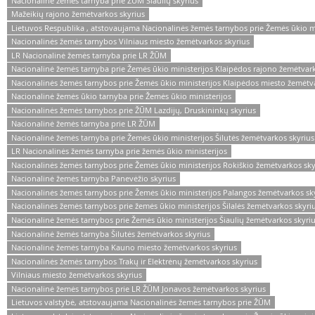
Nacionalinė žemės tarnyba prie ŽŪM Šiaulių skyrius
Mažeikių rajono žemėtvarkos skyrius
Lietuvos Respublika , atstovaujama Nacionalinės žemės tarnybos prie Žemės ūkio mi
Nacionalinės žemės tarnybos Vilniaus miesto žemėtvarkos skyrius
LR Nacionalinė žemės tarnyba prie LR ŽŪM
Nacionalinė žemės tarnyba prie Žemės ūkio ministerijos Klaipėdos rajono žemėtvark
Nacionalinės žemės tarnybos prie Žemės ūkio ministerijos Klaipėdos miesto žemėtv
Nacionalinė žemės ūkio tarnyba prie Žemės ūkio ministerijos
Nacionalinės žemės tarnybos prie ŽŪM Lazdijų, Druskininkų skyrius
Nacionalinė žemės tarnyba prie LR ŽŪM
Nacionalinė žemės tarnyba prie Žemės ūkio ministerijos Šilutės žemėtvarkos skyrius
LR Nacionalinės žemės tarnyba prie žemės ūkio ministerijos
Nacionalinės žemės tarnybos prie Žemės ūkio ministerijos Rokiškio žemėtvarkos sky
Nacionalinė žemės tarnyba Panevėžio skyrius
Nacionalinės žemės tarnybos prie Žemės ūkio ministerijos Palangos žemėtvarkos sk
Nacionalinės žemės tarnybos prie žemės ūkio ministerijos Šilalės žemėtvarkos skyri
Nacionalinė žemės tarnybos prie Žemės ūkio ministerijos Šiaulių žemėtvarkos skyri
Nacionalinė žemės tarnyba Šilutės žemėtvarkos skyrius
Nacionalinė žemės tarnyba Kauno miesto žemėtvarkos skyrius
Nacionalinės žemės tarnybos Trakų ir Elektrėnų žemėtvarkos skyrius
Vilniaus miesto žemėtvarkos skyrius
Nacionalinė žemės tarnybos prie LR ŽŪM Jonavos žemėtvarkos skyrius
Lietuvos valstybė, atstovaujama Nacionalinės žemės tarnybos prie ŽŪM