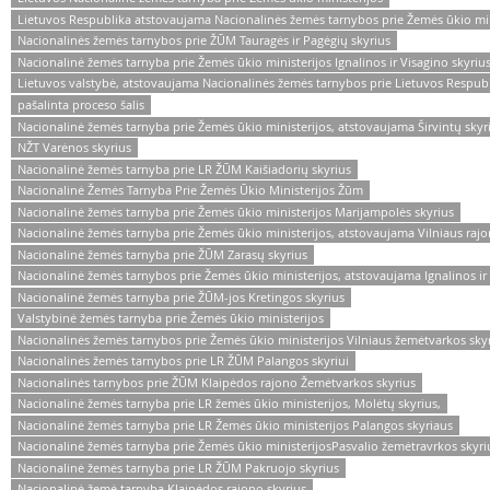
Lietuvos Respublika atstovaujama Nacionalinės žemės tarnybos prie Žemės ūkio minis
Nacionalinės žemės tarnybos prie ŽŪM Tauragės ir Pagėgių skyrius
Nacionalinė žemės tarnyba prie Žemės ūkio ministerijos Ignalinos ir Visagino skyriu
Lietuvos valstybė, atstovaujama Nacionalinės žemės tarnybos prie Lietuvos Respubl
pašalinta proceso šalis
Nacionalinė žemės tarnyba prie Žemės ūkio ministerijos, atstovaujama Širvintų skyr
NŽT Varėnos skyrius
Nacionalinė žemės tarnyba prie LR ŽŪM Kaišiadorių skyrius
Nacionalinė Žemės Tarnyba Prie Žemės Ūkio Ministerijos Žūm
Nacionalinė žemės tarnyba prie Žemės ūkio ministerijos Marijampolės skyrius
Nacionalinė žemės tarnyba prie Žemės ūkio ministerijos, atstovaujama Vilniaus rajo
Nacionalinė žemės tarnyba prie ŽŪM Zarasų skyrius
Nacionalinė žemės tarnybos prie Žemės ūkio ministerijos, atstovaujama Ignalinos ir
Nacionalinė žemės tarnyba prie ŽŪM-jos Kretingos skyrius
Valstybinė žemės tarnyba prie Žemės ūkio ministerijos
Nacionalinės žemės tarnybos prie Žemės ūkio ministerijos Vilniaus žemėtvarkos sky
Nacionalinės žemės tarnybos prie LR ŽŪM Palangos skyriui
Nacionalinės tarnybos prie ŽŪM Klaipėdos rajono Žemėtvarkos skyrius
Nacionalinė žemės tarnyba prie LR žemės ūkio ministerijos, Molėtų skyrius,
Nacionalinė žemės tarnyba prie LR Žemės ūkio ministerijos Palangos skyriaus
Nacionalinė žemės tarnyba prie Žemės ūkio ministerijosPasvalio žemėtravrkos skyri
Nacionalinė žemės tarnyba prie LR ŽŪM Pakruojo skyrius
Nacionalinė žemė tarnyba Klaipėdos rajono skyrius