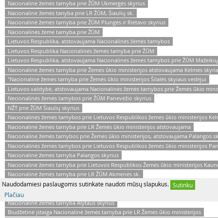
Nacionalinė žemės tarnyba prie ŽŪM Ukmergės skyrius
Nacionalinė žemės tanyba prie LR ŽŪM, Šiaulių sk.
Nacionalinė žemės tarnyba prie ŽŪM Plungės ir Rietavo skyrius
Nacionalinės žemė tarnyba prie ŽŪM
Lietuvos Respublika, atstovaujama Nacionalinės žėmės tarnybos
Lietuvos Respublika Nacionalinės žemės tarnyba prie ŽŪM
Lietuvos Respublika, atstovaujama Nacionalinės žemės tarnybos prie ŽŪM Mažeikių
Nacionalinė žemės tarnyba prie Žemės ūkio ministerijos atstovaujama Kelmės skyri
"Nacionalinė žemės tarnyba prie Žemės ūkio ministerijos Šilalės skyiaus vedėjui
Lietuvos valstybė, atstovaujama Nacionalinės žemės tarnybos prie Žemės ūkio minist
Necionalinės žemės tarnybos prie ŽŪM Panevėžio skyrius
NŽT prie ŽŪM Šiaulių skyrius
Nacionalinės žemės tarnybos prie Lietuvos Respublikos žemės ūkio ministerijos Kel
Nacionalinė žemės tarnyba prie LR Žemės ūkio ministerijos atstovaujama
Nacionalinė žemės tarnybos prie Žemės ūkio ministerijos, atstovaujama Palangos sk
Nacionalinės žemės tarnybos prie Lietuvos Respublikos žemės ūkio ministerijos Pan
Nacionalinė žemės tarnyba Palangos skyrius
Nacionalinė žemės tarnyba prie Lietuvos Respublikos Žemės ūkio ministerijos Kaun
Nacionalinė žemės tarnyba prie LR ŽŪM Akmenės sk.
Lietuvos Respublikos valstybė, atstovaujama NŽT prie ŽŪM
Naudodamiesi paslaugomis sutinkate naudoti mūsų slapukus.
Sutinku
Nacionalinė žemė tarnyba prie ŽŪM Akmenės skyrius
Plačiau
Nacionalinė žemės tarnyba Alytaus skyrius
Biudžetinė įstaiga Nacionalinė žemės tarnyba prie LR Žemės ūkio ministerijos