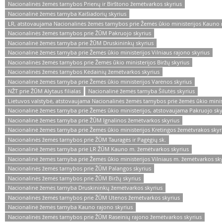
Nacionalinės žemės tarnybos Prienų ir Birštono žemėtvarkos skyrius
Nacionalinė žemės tarnyba Kaišiadorių skyrius
LR, atstovaujama Nacionalinės žemės tarnybos prie Žemės ūkio ministerijos Kauno 
Nacionalinės žemės tarnybos prie ŽŪM Pakruojo skyrius
Nacionalinė žemės tarnyba prie ŽŪM Druskininkų skyrius
Nacionalinė žemės tarnyba prie Žemės ūkio ministerijos Vilniaus rajono skyrius
Nacionalinės žemės tarnybos prie Žemės ūkio ministerijos Biržų skyrius
Nacionalinės žemės tarnybos Kėdainių žemėtvarkos skyrius
Nacionalinė žemės tarnyba prie Žemės ūkio ministerijos Varėnos skyrius
NŽT prie ŽŪM Alytaus filialas
Nacionalinė žemės tarnyba Šilutės skyrius
Lietuvos valstybė, atstovaujama Nacionalinės žemės tarnybos prie žemės ūkio minis
Nacionalinė žemės tarnyba prie Žemės ūkio ministerijos, atstovaujama Pakruojo sky
Nacionalinė žemės tarnyba prie ŽŪM Ignalinos žemėtvarkos skyrius
Nacionalinė žemės tarnyba prie Žemės ūkio ministerijos Kretingos žemėtvrakos skyr
Nacionalinės žemės tarnybos prie ŽŪM Tauragės ir Pagėgių sk.
Nacionalinė žemės tarnyba prie LR ŽŪM Kauno m. žemėtvarkos skyrius
Nacionalinė žemės tarnyba prie Žemės ūkio ministerijos Vilniaus m. žemėtvarkos sk
Nacionalinės žemės tarnybos prie ŽŪM Palangos skyrius
Nacionalinės žemės tarnybos prie ŽŪM Biržų skyrius
Nacionalinė žemės tarnyba Druskininkų žemėtvarkos skyrius
Nacionalinės žemės tarnybos prie ŽŪM Utenos žemėtvarkos skyrius
Nacionalinė žemės tarnyba Kauno rajono skyrius
Nacionalinės žemės tarnybos prie ŽŪM Raseinių rajono žemėtvarkos skyrius