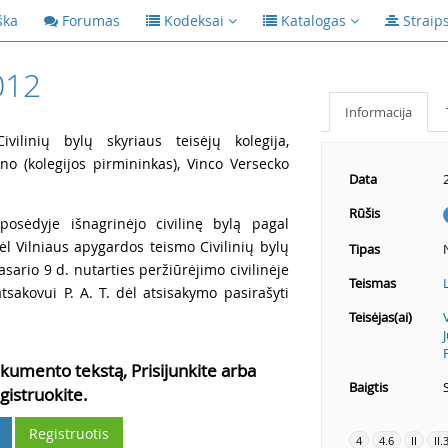
ška
Forumas
Kodeksai
Katalogas
Straip
012
Informacija
vilinių bylų skyriaus teisėjų kolegija,
šno (kolegijos pirmininkas), Vinco Versecko
Data
Rūšis
posėdyje išnagrinėjo civilinę bylą pagal
ėl Vilniaus apygardos teismo Civilinių bylų
Tipas
asario 9 d. nutarties peržiūrėjimo civilinėje
Teismas
atsakovui P. A. T. dėl atsisakymo pasirašyti
Teisėjas(ai)
kumento tekstą, Prisijunkite arba
Baigtis
gistruokite.
Registruotis
4
4.6
II
II.