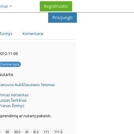
sniai
Registruotis
Prisijungti
Turinys
Komentarai
2012-11-09
Civilinė byla
Nutartis
Lietuvos Aukščiausiasis Teismas
Vincas Verseckas
Juozas Šerkšnas
Pranas Žeimys
Sprendimą ar nutartį pakeisti.
3
30
30.5
III
III.2
111
111.3