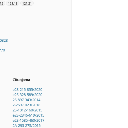
15
121.18
121.21
0328
770
Cituojama
e2S-215-855/2020
e2S-328-589/2020
2S-897-343/2014
2-269-1023/2018
2S-1012-160/2015
e2S-2346-619/2015
e2S-1585-460/2017
2A-293-275/2015