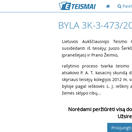
Paie
BYLA 3K-3-473/2
1
Lietuvos Aukščiausiojo Teismo Ci
susidedanti iš teisėjų: Juozo Šerk
(pranešėjas) ir Prano Žeimio,
2
rašytinio proceso tvarka teismo 
atsakovo P. A. T. kasacinį skundą d
skyriaus teisėjų kolegijos 2012 m. v
byloje pagal ieškovės L. J. ieškinį 
žemės sklypo ribų...
Norėdami peržiūrėti visą do
Užsire
Prisijungti