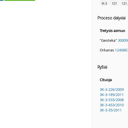
III.3
121
121.
Proceso dalyviai
Tretysis asmuo
"Geoteka"
30009
Orkanas
124086
Ryšiai
Cituoja
3K-3-226/2009
3K-3-189/2011
3K-3-533/2008
3K-3-453/2010
3K-3-35/2011