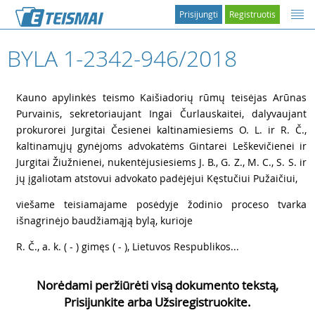
Prisijungti
Registruotis
BYLA 1-2342-946/2018
1
Kauno apylinkės teismo Kaišiadorių rūmų teisėjas Arūnas
Purvainis, sekretoriaujant Ingai Čurlauskaitei, dalyvaujant
prokurorei Jurgitai Česienei kaltinamiesiems O. L. ir R. Č.,
kaltinamųjų gynėjoms advokatėms Gintarei Leškevičienei ir
Jurgitai Žiužnienei, nukentėjusiesiems J. B., G. Z., M. C., S. S. ir
jų įgaliotam atstovui advokato padėjėjui Kęstučiui Pužaičiui,
2
viešame teisiamajame posėdyje žodinio proceso tvarka
išnagrinėjo baudžiamąją bylą, kurioje
3
R. Č., a. k. ( - ) gimęs ( - ), Lietuvos Respublikos...
Norėdami peržiūrėti visą dokumento tekstą,
Prisijunkite arba Užsiregistruokite.