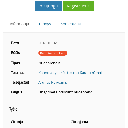
Prisijungti
Registruotis
Informacija
Turinys
Komentarai
Data
2018-10-02
Rūšis
Baudžiamoji byla
Tipas
Nuosprendis
Teismas
Kauno apylinkės teismo Kauno rūmai
Teisėjas(ai)
Arūnas Purvainis
Baigtis
Išnagrinėta priimant nuosprendį.
Ryšiai
Cituoja
Cituojama