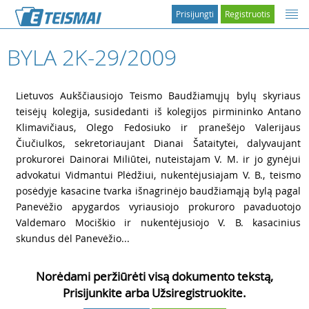
Prisijungti
Registruotis
BYLA 2K-29/2009
1
Lietuvos Aukščiausiojo Teismo Baudžiamųjų bylų skyriaus
teisėjų kolegija, susidedanti iš kolegijos pirmininko Antano
Klimavičiaus, Olego Fedosiuko ir pranešėjo Valerijaus
Čiučiulkos, sekretoriaujant Dianai Šataitytei, dalyvaujant
prokurorei Dainorai Miliūtei, nuteistajam V. M. ir jo gynėjui
advokatui Vidmantui Plėdžiui, nukentėjusiajam V. B., teismo
posėdyje kasacine tvarka išnagrinėjo baudžiamąją bylą pagal
Panevėžio apygardos vyriausiojo prokuroro pavaduotojo
Valdemaro Mociškio ir nukentėjusiojo V. B. kasacinius
skundus dėl Panevėžio...
Norėdami peržiūrėti visą dokumento tekstą,
Prisijunkite arba Užsiregistruokite.