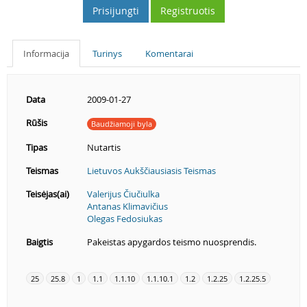
Prisijungti
Registruotis
Informacija
Turinys
Komentarai
Data
2009-01-27
Rūšis
Baudžiamoji byla
Tipas
Nutartis
Teismas
Lietuvos Aukščiausiasis Teismas
Teisėjas(ai)
Valerijus Čiučiulka
Antanas Klimavičius
Olegas Fedosiukas
Baigtis
Pakeistas apygardos teismo nuosprendis.
25
25.8
1
1.1
1.1.10
1.1.10.1
1.2
1.2.25
1.2.25.5