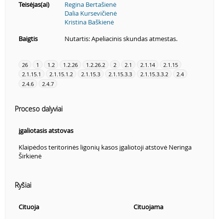
Teisėjas(ai)
Regina Bertašienė
Dalia Kursevičienė
Kristina Baškienė
Baigtis
Nutartis: Apeliacinis skundas atmestas.
26
1
1.2
1.2.26
1.2.26.2
2
2.1
2.1.14
2.1.15
2.1.15.1
2.1.15.1.2
2.1.15.3
2.1.15.3.3
2.1.15.3.3.2
2.4
2.4.6
2.4.7
Proceso dalyviai
įgaliotasis atstovas
Klaipėdos teritorinės ligonių kasos įgaliotoji atstovė Neringa
Širkienė
Ryšiai
Cituoja
Cituojama