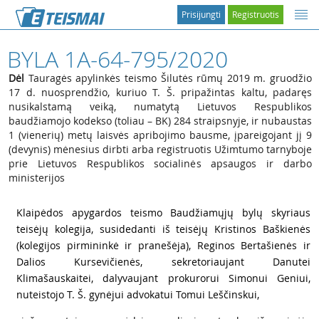
Prisijungti
Registruotis
BYLA 1A-64-795/2020
Dėl
Tauragės apylinkės teismo Šilutės rūmų 2019 m. gruodžio
17 d. nuosprendžio, kuriuo T. Š. pripažintas kaltu, padaręs
nusikalstamą veiką, numatytą Lietuvos Respublikos
baudžiamojo kodekso (toliau – BK) 284 straipsnyje, ir nubaustas
1 (vienerių) metų laisvės apribojimo bausme, įpareigojant jį 9
(devynis) mėnesius dirbti arba registruotis Užimtumo tarnyboje
prie Lietuvos Respublikos socialinės apsaugos ir darbo
ministerijos
1
Klaipėdos apygardos teismo Baudžiamųjų bylų skyriaus
teisėjų kolegija, susidedanti iš teisėjų Kristinos Baškienės
(kolegijos pirmininkė ir pranešėja), Reginos Bertašienės ir
Dalios Kursevičienės, sekretoriaujant Danutei
Klimašauskaitei, dalyvaujant prokurorui Simonui Geniui,
nuteistojo T. Š. gynėjui advokatui Tomui Leščinskui,