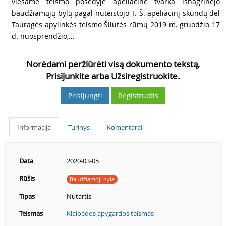
2
viešame teismo posėdyje apeliacine tvarka išnagrinėjo
baudžiamąją bylą pagal nuteistojo T. Š. apeliacinį skundą dėl
Tauragės apylinkės teismo Šilutės rūmų 2019 m. gruodžio 17
d. nuosprendžio,...
Norėdami peržiūrėti visą dokumento tekstą,
Prisijunkite arba Užsiregistruokite.
Prisijungti
Registruotis
Informacija
Turinys
Komentarai
Data
2020-03-05
Rūšis
Baudžiamoji byla
Tipas
Nutartis
Teismas
Klaipėdos apygardos teismas