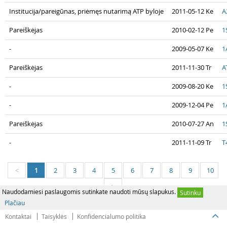
Institucija/pareigūnas, priėmęs nutarimą ATP byloje
2011-05-12 Ke
A
Pareiškėjas
2010-02-12 Pe
1
-
2009-05-07 Ke
1
Pareiškėjas
2011-11-30 Tr
A
-
2009-08-20 Ke
1
-
2009-12-04 Pe
1
Pareiškėjas
2010-07-27 An
1
-
2011-11-09 Tr
T
1
2
3
4
5
6
7
8
9
10
<
>
Naudodamiesi paslaugomis sutinkate naudoti mūsų slapukus.
Sutinku
Plačiau
Kontaktai
Taisyklės
Konfidencialumo politika