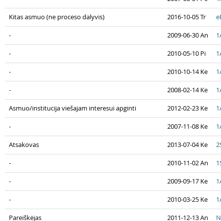
Kitas asmuo (ne proceso dalyvis)
2016-10-05 Tr
e
-
2009-06-30 An
1
-
2010-05-10 Pi
1
-
2010-10-14 Ke
1
-
2008-02-14 Ke
1
Asmuo/institucija viešajam interesui apginti
2012-02-23 Ke
1
-
2007-11-08 Ke
1
Atsakovas
2013-07-04 Ke
2
-
2010-11-02 An
1
-
2009-09-17 Ke
1
-
2010-03-25 Ke
1
Pareiškėjas
2011-12-13 An
N