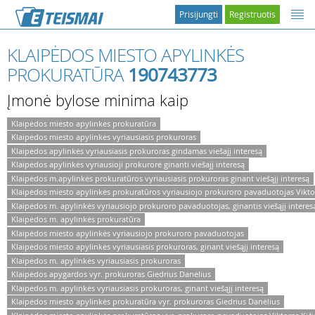
Prisijungti
Registruotis
KLAIPĖDOS MIESTO APYLINKĖS
PROKURATŪRA
190743773
Įmonė bylose minima kaip
Klaipėdos miesto apylinkės prokuratūra
Klaipėdos miesto apylinkės vyriausiasis prokuroras
Klaipėdos apylinkės vyriausiasis prokuroras gindamas viešajį interesą
Klaipėdos apylinkės vyriausioji prokurorė ginanti viešajį interesą
Klaipėdos m.apylinkės prokuratūros vyriausiasis prokuroras ginant viešąjį interesą
Klaipėdos miesto apylinkės prokuratūros vyriausiojo prokuroro pavaduotojas Vikto
Klaipėdos m. apylinkės vyriausiojo prokuroro pavaduotojas, ginantis viešąjį interes
Klaipėdos m. apylinkės prokuratūra
Klaipėdos miesto apylinkės vyriausiojo prokuroro pavaduotojas
Klaipėdos miesto apylinkės vyriausiasis prokuroras, ginant viešąjį interesą
Klaipėdos m. apylinkės vyriausiasis prokuroras
Klaipėdos apygardos vyr. prokuroras Giedrius Danėlius
Klaipėdos m. apylinkės vyriausiasis prokuroras, ginant viešąjį interesą
Klaipėdos miesto apylinkės prokuratūra vyr. prokuroras Giedrius Danėlius