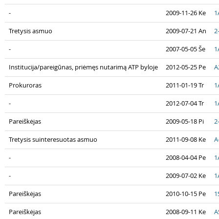
-
2009-11-26 Ke
1
Tretysis asmuo
2009-07-21 An
2
-
2007-05-05 Še
1
Institucija/pareigūnas, priėmęs nutarimą ATP byloje
2012-05-25 Pe
A
Prokuroras
2011-01-19 Tr
1
-
2012-07-04 Tr
1
Pareiškėjas
2009-05-18 Pi
2
Tretysis suinteresuotas asmuo
2011-09-08 Ke
A
-
2008-04-04 Pe
1
-
2009-07-02 Ke
1
Pareiškėjas
2010-10-15 Pe
1
Pareiškėjas
2008-09-11 Ke
A