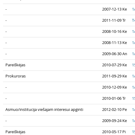
-
2007-12-13 Ke
1
-
2011-11-09 Tr
T
-
2008-10-16 Ke
1
-
2008-11-13 Ke
1
-
2009-06-30 An
1
Pareiškėjas
2010-07-29 Ke
1
Prokuroras
2011-09-29 Ke
1
-
2010-12-09 Ke
1
-
2010-01-06 Tr
1
Asmuo/institucija viešajam interesui apginti
2012-02-10 Pe
1
-
2009-09-24 Ke
1
Pareiškėjas
2010-05-17 Pi
1