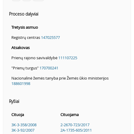
Proceso dalyviai
Tretysis asmuo
Registrų centras
147025577
Atsakovas
Prienų rajono savivaldybė
111107225
"Prienų turgus"
170700241
Nacionalinė žemės tanyba prie Žemės ūkio ministerijos
188601998
Ryšiai
Cituoja
Cituojama
3K-3-358/2008
2-2670-723/2017
3K-3-92/2007
2A-1735-605/2011