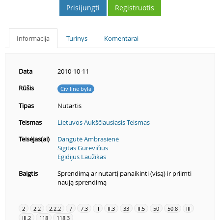
Prisijungti
Registruotis
Informacija
Turinys
Komentarai
Data
2010-10-11
Rūšis
Civilinė byla
Tipas
Nutartis
Teismas
Lietuvos Aukščiausiasis Teismas
Teisėjas(ai)
Dangutė Ambrasienė
Sigitas Gurevičius
Egidijus Laužikas
Baigtis
Sprendimą ar nutartį panaikinti (visą) ir priimti
naują sprendimą
2
2.2
2.2.2
7
7.3
II
II.3
33
II.5
50
50.8
III
III.2
118
118.3