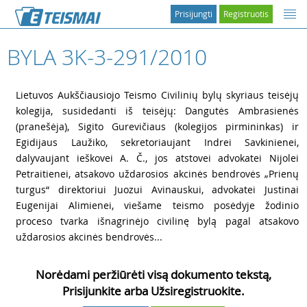
Prisijungti
Registruotis
BYLA 3K-3-291/2010
1
Lietuvos Aukščiausiojo Teismo Civilinių bylų skyriaus teisėjų
kolegija, susidedanti iš teisėjų: Dangutės Ambrasienės
(pranešėja), Sigito Gurevičiaus (kolegijos pirmininkas) ir
Egidijaus Laužiko, sekretoriaujant Indrei Savkinienei,
dalyvaujant ieškovei A. Č., jos atstovei advokatei Nijolei
Petraitienei, atsakovo uždarosios akcinės bendrovės „Prienų
turgus“ direktoriui Juozui Avinauskui, advokatei Justinai
Eugenijai Alimienei, viešame teismo posėdyje žodinio
proceso tvarka išnagrinėjo civilinę bylą pagal atsakovo
uždarosios akcinės bendrovės...
Norėdami peržiūrėti visą dokumento tekstą,
Prisijunkite arba Užsiregistruokite.