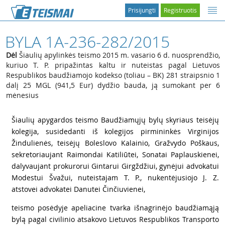
Prisijungti
Registruotis
BYLA 1A-236-282/2015
Dėl
Šiaulių apylinkės teismo 2015 m. vasario 6 d. nuosprendžio,
kuriuo T. P. pripažintas kaltu ir nuteistas pagal Lietuvos
Respublikos baudžiamojo kodekso (toliau – BK) 281 straipsnio 1
dalį 25 MGL (941,5 Eur) dydžio bauda, ją sumokant per 6
mėnesius
1
Šiaulių apygardos teismo Baudžiamųjų bylų skyriaus teisėjų
kolegija, susidedanti iš kolegijos pirmininkės Virginijos
Žindulienės, teisėjų Boleslovo Kalainio, Gražvydo Poškaus,
sekretoriaujant Raimondai Katiliūtei, Sonatai Paplauskienei,
dalyvaujant prokurorui Gintarui Girgždžiui, gynėjui advokatui
Modestui Švažui, nuteistajam T. P., nukentėjusiojo J. Z.
atstovei advokatei Danutei Činčiuvienei,
2
teismo posėdyje apeliacine tvarka išnagrinėjo baudžiamąją
bylą pagal civilinio atsakovo Lietuvos Respublikos Transporto