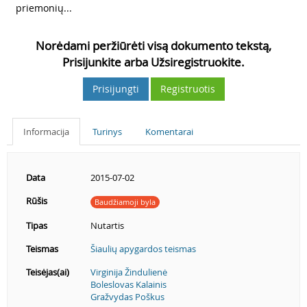
priemonių...
Norėdami peržiūrėti visą dokumento tekstą,
Prisijunkite arba Užsiregistruokite.
Prisijungti
Registruotis
Informacija
Turinys
Komentarai
Data
2015-07-02
Rūšis
Baudžiamoji byla
Tipas
Nutartis
Teismas
Šiaulių apygardos teismas
Teisėjas(ai)
Virginija Žindulienė
Boleslovas Kalainis
Gražvydas Poškus