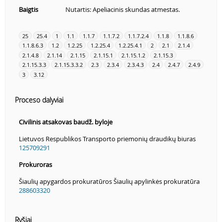
Baigtis
Nutartis: Apeliacinis skundas atmestas.
25
25.4
1
1.1
1.1.7
1.1.7.2
1.1.7.2.4
1.1.8
1.1.8.6
1.1.8.6.3
1.2
1.2.25
1.2.25.4
1.2.25.4.1
2
2.1
2.1.4
2.1.4.8
2.1.14
2.1.15
2.1.15.1
2.1.15.1.2
2.1.15.3
2.1.15.3.3
2.1.15.3.3.2
2.3
2.3.4
2.3.4.3
2.4
2.4.7
2.4.9
3
3.12
Proceso dalyviai
Civilinis atsakovas baudž. byloje
Lietuvos Respublikos Transporto priemonių draudikų biuras
125709291
Prokuroras
Šiaulių apygardos prokuratūros Šiaulių apylinkės prokuratūra
288603320
Ryšiai