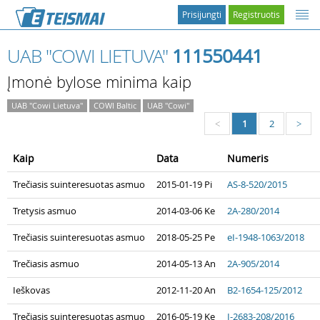
Prisijungti
Registruotis
UAB "COWI LIETUVA"
111550441
Įmonė bylose minima kaip
UAB "Cowi Lietuva"
COWI Baltic
UAB "Cowi"
1
2
<
>
Kaip
Data
Numeris
Trečiasis suinteresuotas asmuo
2015-01-19 Pi
AS-8-520/2015
Tretysis asmuo
2014-03-06 Ke
2A-280/2014
Trečiasis suinteresuotas asmuo
2018-05-25 Pe
eI-1948-1063/2018
Trečiasis asmuo
2014-05-13 An
2A-905/2014
Ieškovas
2012-11-20 An
B2-1654-125/2012
Trečiasis suinteresuotas asmuo
2016-05-19 Ke
I-2683-208/2016