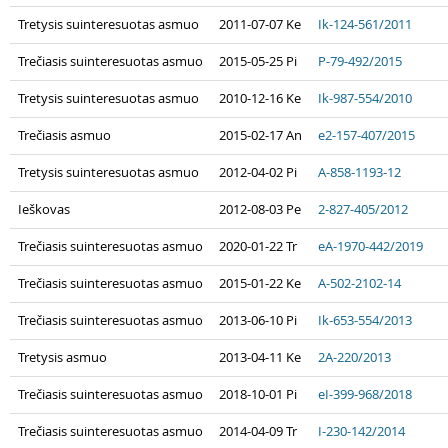
Tretysis suinteresuotas asmuo
2011-07-07 Ke
Ik-124-561/2011
Trečiasis suinteresuotas asmuo
2015-05-25 Pi
P-79-492/2015
Tretysis suinteresuotas asmuo
2010-12-16 Ke
Ik-987-554/2010
Trečiasis asmuo
2015-02-17 An
e2-157-407/2015
Tretysis suinteresuotas asmuo
2012-04-02 Pi
A-858-1193-12
Ieškovas
2012-08-03 Pe
2-827-405/2012
Trečiasis suinteresuotas asmuo
2020-01-22 Tr
eA-1970-442/2019
Trečiasis suinteresuotas asmuo
2015-01-22 Ke
A-502-2102-14
Trečiasis suinteresuotas asmuo
2013-06-10 Pi
Ik-653-554/2013
Tretysis asmuo
2013-04-11 Ke
2A-220/2013
Trečiasis suinteresuotas asmuo
2018-10-01 Pi
eI-399-968/2018
Trečiasis suinteresuotas asmuo
2014-04-09 Tr
I-230-142/2014