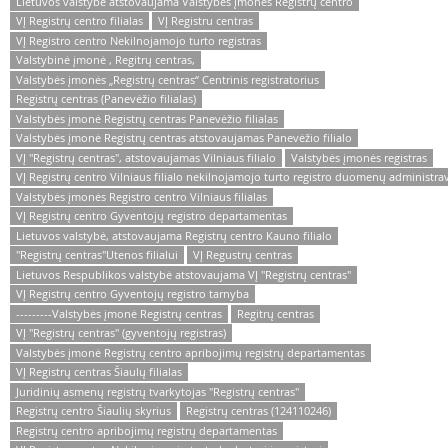
Lietuvos valstybė atstovaujama Valstybės įmonės Registrų centro
VĮ Registrų centro filialas
VĮ Registru centras
VĮ Registro centro Nekilnojamojo turto registras
Valstybinė įmonė , Regitrų centras,
Valstybės įmonės „Registrų centras“ Centrinis registratorius
Registrų centras (Panevėžio filialas)
Valstybės įmonė Registrų centras Panevėžio filialas
Valstybės įmonė Registrų centras atstovaujamas Panevėžio filialo
VĮ "Registrų centras", atstovaujamas Vilniaus filialo
Valstybės įmonės registras
VĮ Registrų centro Vilniaus filialo nekilnojamojo turto registro duomenų administra
Valstybės įmonės Registro centro Vilniaus filialas
VĮ Registrų centro Gyventojų registro departamentas
Lietuvos valstybė, atstovaujama Registrų centro Kauno filialo
"Registrų centras"Utenos filialui
VĮ Regustrų centras
Lietuvos Respublikos valstybė atstovaujama VĮ "Registrų centras"
VĮ Registrų centro Gyventojų registro tarnyba
---------Valstybės įmonė Registrų centras
Regitrų centras
VĮ "Registrų centras" (gyventojų registras)
Valstybės įmonė Registrų centro apribojimų registrų departamentas
VĮ Registrų centras Šiaulų filialas
Juridinių asmenų registrų tvarkytojas "Registrų centras"
Registrų centro Šiaulių skyrius
Registrų centras (124110246)
Registrų centro apribojimų registrų departamentas