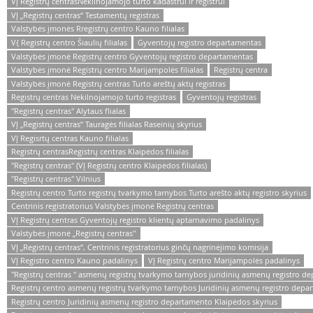
VĮ Registrų centrasNekilnojamojo turto kadastrui ir registrui
VĮ „Registrų centras“ Testamentų registras
Valstybės įmonės Rregistrų centro Kauno filialas
V{ Registrų centro Šiaulių filialas
Gyventojų registro departamentas
Valstybės įmonė Registrų centro Gyventojų registro departamentas
Valstybės įmonė Registrų centro Marijampolės filialas
Registrų centra
Valstybės įmonė Registrų centras Turto areštų aktų registras
Registrų centras Nekilnojamojo turto registras
Gyventojų registras
"Registrų centras" Alytaus flialas
VĮ „Registrų centras“ Tauragės filialas Raseinių skyrius
VĮ Regisrtų centras Kauno filialas
Registrų centrasRegistrų centras Klaipėdos filialas
"Registrų centras" (VĮ Registrų centro Klaipėdos filialas)
"Registrų centras" Vilnius
Registrų centro Turto registrų tvarkymo tarnybos Turto arešto aktų registro skyrius
Centrinis registratorius Valstybės įmonė Registrų centras
VĮ Registrų centras Gyventojų registro klientų aptarnavimo padalinys
Valstybės įmonė „Registrų centras‟
VĮ „Registrų centras“, Centrinis registratorius ginčų nagrinėjimo komisija
VĮ Registro centro Kauno padalinys
VĮ Registrų centro Marijampolės padalinys
"Registrų centras " asmenų registrų tvarkymo tarnybos juridinių asmenų registro d
Registrų centro asmenų registrų tvarkymo tarnybos Juridinių asmenų registro dep
Registrų centro Juridinių asmenų registro departamento Klaipėdos skyrius