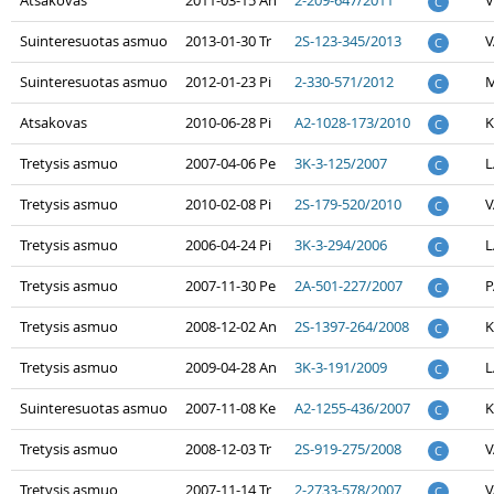
Atsakovas
2011-03-15 An
2-209-647/2011
V
C
Suinteresuotas asmuo
2013-01-30 Tr
2S-123-345/2013
V
C
Suinteresuotas asmuo
2012-01-23 Pi
2-330-571/2012
M
C
Atsakovas
2010-06-28 Pi
A2-1028-173/2010
K
C
Tretysis asmuo
2007-04-06 Pe
3K-3-125/2007
L
C
Tretysis asmuo
2010-02-08 Pi
2S-179-520/2010
V
C
Tretysis asmuo
2006-04-24 Pi
3K-3-294/2006
L
C
Tretysis asmuo
2007-11-30 Pe
2A-501-227/2007
P
C
Tretysis asmuo
2008-12-02 An
2S-1397-264/2008
K
C
Tretysis asmuo
2009-04-28 An
3K-3-191/2009
L
C
Suinteresuotas asmuo
2007-11-08 Ke
A2-1255-436/2007
K
C
Tretysis asmuo
2008-12-03 Tr
2S-919-275/2008
V
C
Tretysis asmuo
2007-11-14 Tr
2-2733-578/2007
V
C