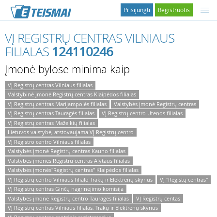
Prisijungti
Registruotis
VĮ REGISTRŲ CENTRAS VILNIAUS
FILIALAS
124110246
Įmonė bylose minima kaip
VĮ Registrų centras Vilniaus filialas
Valstybinė įmonė Registrų centras Klaipėdos filialas
VĮ Registrų centras Marijampolės filialas
Valstybės įmonė Registrų centras
VĮ Registrų centras Tauragės filialas
VĮ Registrų centro Utenos filialas
VĮ Registrų centras Mažeikių filialas
Lietuvos valstybė, atstovaujama VĮ Registrų centro
VĮ Registro centro Vilniaus filialas
Valstybės įmonė Registrų centras Kauno filialas
Valstybės įmonės Registrų centras Alytaus filialas
Valstybės įmonės"Registrų centras" Klaipėdos filialas
VĮ Registrų centro Vilniaus filialo Trakų ir Elektrėnų skyrius
VĮ "Registų centras"
VĮ Registrų centras Ginčų nagrinėjimo komisija
Valstybės įmonė Registrų centro Tauragės filialas
VĮ Registrų centas
VĮ Registrų centras Vilniaus filialas, Trakų ir Elektrėnų skyrius