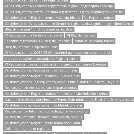
VĮ Registrų centras centrinis registratorius
VĮ Registrų centro Centrinio registratoriaus ginčų nagrinėjimo komisija
VĮ Registrų centro centro Centrinio registratoriaus ginčų nagrinėjimo komisija
Valstybės įmonė Registrų centro Mažeikių filialas
V Į Registrų centras
Valstybės įmonės registrų centro Centrinio registratoriaus ginčų nagrinėjimo komisi
„Registrų centras" Juridinių asmenų registras
VĮ Registrų centro Centrinis padalinys
VĮ Registrų centrui
Centrinis registratorius VĮ"Registrų centras"
Vilniaus 10 notarų biuras
"Registų centras" Klaipėdos filialas
VĮ Registrų centras (2012-05-24 nutartimi pakeista procesinė padėtis)
Lietuvos valstybė, atstovaujama Registrų centro
VĮ Registrų centras centrinio padalinio ginčų nagrinėjimo komisija
Valstybės Įmonės Registrų centras Telšių filialas
Valstybės įmonė Registrų centras Vilniaus filialas
Valstybės įmonės Registrų centro Vilniaus filialo Trakų ir Elektrėnų skyrius
Registrų centro Adresų registro departamentas
Valstybės įmonė Registrų centras Panevėžio filialo Rokiškio skyrius
Nacionalinės žemės tarnybos prie Žemės ūkio ministerijos Elektrėnų žemėtvarkos sk
Valstybės Įmonės Registrų centras Mažeikių filialas
Registrų centro Informacinių paslaugų teikimo skyrius
VĮ "Registrų centras" Utenos filialas Molėtų skyrius
Valstybės įmonė Registrų cento Klaipėdos filialui
Nekilnojamojo turto registras