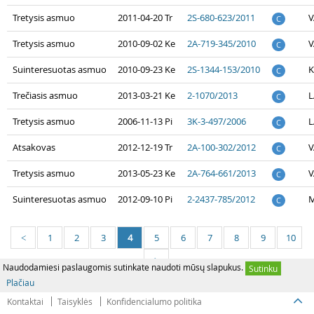
Tretysis asmuo
2011-04-20 Tr
2S-680-623/2011
V
C
Tretysis asmuo
2010-09-02 Ke
2A-719-345/2010
V
C
Suinteresuotas asmuo
2010-09-23 Ke
2S-1344-153/2010
K
C
Trečiasis asmuo
2013-03-21 Ke
2-1070/2013
L
C
Tretysis asmuo
2006-11-13 Pi
3K-3-497/2006
L
C
Atsakovas
2012-12-19 Tr
2A-100-302/2012
V
C
Tretysis asmuo
2013-05-23 Ke
2A-764-661/2013
V
C
Suinteresuotas asmuo
2012-09-10 Pi
2-2437-785/2012
M
C
1
2
3
4
5
6
7
8
9
10
<
>
Naudodamiesi paslaugomis sutinkate naudoti mūsų slapukus.
Sutinku
Plačiau
Kontaktai
Taisyklės
Konfidencialumo politika