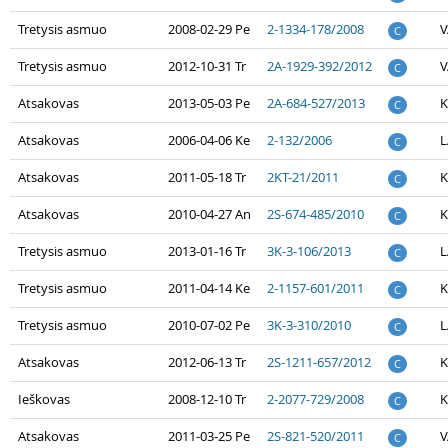
Tretysis asmuo
2008-02-29 Pe
2-1334-178/2008
V
C
Tretysis asmuo
2012-10-31 Tr
2A-1929-392/2012
V
C
Atsakovas
2013-05-03 Pe
2A-684-527/2013
K
C
Atsakovas
2006-04-06 Ke
2-132/2006
L
C
Atsakovas
2011-05-18 Tr
2KT-21/2011
K
C
Atsakovas
2010-04-27 An
2S-674-485/2010
K
C
Tretysis asmuo
2013-01-16 Tr
3K-3-106/2013
L
C
Tretysis asmuo
2011-04-14 Ke
2-1157-601/2011
K
C
Tretysis asmuo
2010-07-02 Pe
3K-3-310/2010
L
C
Atsakovas
2012-06-13 Tr
2S-1211-657/2012
K
C
Ieškovas
2008-12-10 Tr
2-2077-729/2008
K
C
Atsakovas
2011-03-25 Pe
2S-821-520/2011
V
C