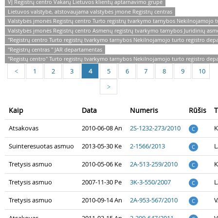
VĮ Registrų centro Vakarų Lietuvos klientų aptarnavimo grupė
Lietuvos valstybė, atstovaujama valstybės įmone Registrų centras
Valstybės įmonės Registrų centro Turto registrų tvarkymo tarnybos Nekilnojamojo t
Valstybės įmonės Registrų centro Asmenų registrų tvarkymo tarnybos Juridinių asm
"Registrų centro Turto registrų tvarkymo tarnybos Nekilnojamojo turto registro dep
"Registrų centras " JAR departamentas
"Registų centro" Turto registrų tvarkymo tarnybos Nekilnojamojo turto registro de
1
2
3
4
5
6
7
8
9
10
<
>
Kaip
Data
Numeris
Rūšis
T
Atsakovas
2010-06-08 An
2S-1232-273/2010
K
C
Suinteresuotas asmuo
2013-05-30 Ke
2-1566/2013
L
C
Tretysis asmuo
2010-05-06 Ke
2A-513-259/2010
K
C
Tretysis asmuo
2007-11-30 Pe
3K-3-550/2007
L
C
Tretysis asmuo
2010-09-14 An
2A-953-567/2010
V
C