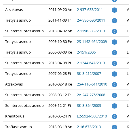
Atsakovas
2011-09-20 An
2-937-633/2011
V
C
Tretysis asmuo
2011-11-09 Tr
2A-996-590/2011
V
C
Suinteresuotas asmuo
2013-04-02 An
2-1196-272/2013
T
C
Tretysis asmuo
2009-10-30 Pe
2S-1142-464/2009
V
C
Tretysis asmuo
2006-03-09 Ke
2-151/2006
L
C
Suinteresuotas asmuo
2013-04-08 Pi
2-1244-647/2013
V
C
Tretysis asmuo
2007-05-28 Pi
3K-3-212/2007
L
C
Atsakovas
2010-02-18 Ke
2SA-116-611/2010
V
C
Suinteresuotas asmuo
2008-03-12 Tr
2A-247-275/2008
V
C
Suinteresuotas asmuo
2009-12-21 Pi
3K-3-364/2009
L
C
Kreditorius
2010-05-24 Pi
L2-5924-560/2010
V
C
Trečiasis asmuo
2013-03-19 An
2-16-673/2013
K
C