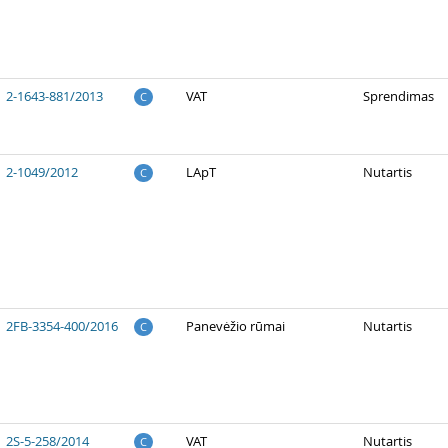
2-1643-881/2013
VAT
Sprendimas
C
2-1049/2012
LApT
Nutartis
C
2FB-3354-400/2016
Panevėžio rūmai
Nutartis
C
2S-5-258/2014
VAT
Nutartis
C