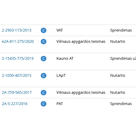
2-2903-115/2013
VAT
Sprendimas
C
e2A-811-275/2020
Vilniaus apygardos teismas
Nutartis
C
2-15435-775/2019
Kauno AT
Sprendimas už
C
2-1050-407/2015
LApT
Nutartis
C
2A-759-565/2017
Vilniaus apygardos teismas
Nutartis
C
2A-5-227/2016
PAT
Sprendimas
C