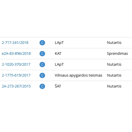
2-717-241/2018
LApT
Nutartis
C
e2A-83-896/2018
KAT
Sprendimas
C
2-1020-370/2017
LApT
Nutartis
C
2-1775-619/2017
Vilniaus apygardos teismas
Nutartis
C
2A-273-267/2015
ŠAT
Nutartis
C