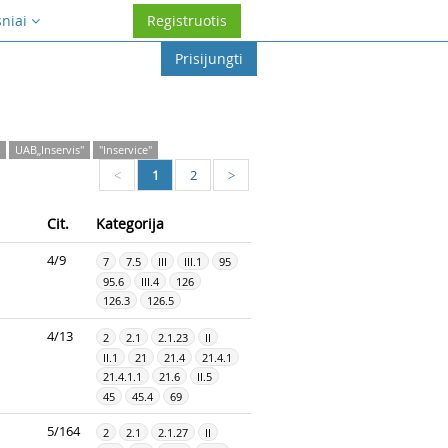
sniai
Registruotis
Prisijungti
UAB„Inservis''
"Inservice"
1
2
<
>
Cit.
Kategorija
4/9
7
7.5
III
III.1
95
95.6
III.4
126
126.3
126.5
4/13
2
2.1
2.1.23
II
II.1
21
21.4
21.4.1
21.4.1.1
21.6
II.5
45
45.4
69
5/164
2
2.1
2.1.27
II