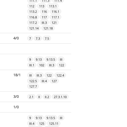
111.1
111.3
111.4
112
113
113.1
113.2
116
116.1
116.8
117
117.1
117.2
III.3
121
121.14
121.18
4/0
7
7.3
7.5
9
9.13
9.13.5
III
III.1
102
III.3
122
18/1
III
III.3
122
122.4
122.5
III.4
127
127.7
3/0
2.1
II
II.2
27.3.1.10
1/0
9
9.13
9.13.5
III
III.4
125
125.11