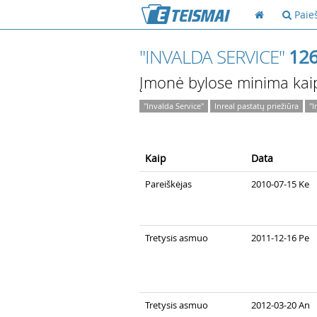
Paie
"INVALDA SERVICE"
12
Įmonė bylose minima kai
"Invalda Service"
Inreal pastatų priežiūra
"I
Kaip
Data
Pareiškėjas
2010-07-15 Ke
Tretysis asmuo
2011-12-16 Pe
Tretysis asmuo
2012-03-20 An