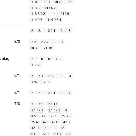
110
110.1
III.2
113
113.6
113.6.2
113.6.2.2
114
114.9
114.9.6
114.9.6.4
2
2.1
2.1.1
2.1.1.3
3/0
2.2
2.2.4
II
III
III.3
121.18
 akių
2.1
II
III
III.2
117.2
0/1
7
7.3
7.5
III
III.4
126
126.5
2/1
2
2.1
2.1.1
2.1.1.1
7/0
2
2.1
2.1.17
2.1.17.1
2.1.17.2
II
II.5
35
35.3
35.3.6
35.4
42
42.6
42.8
42.11
42.11.1
63
63.1
63.2
63.3
73