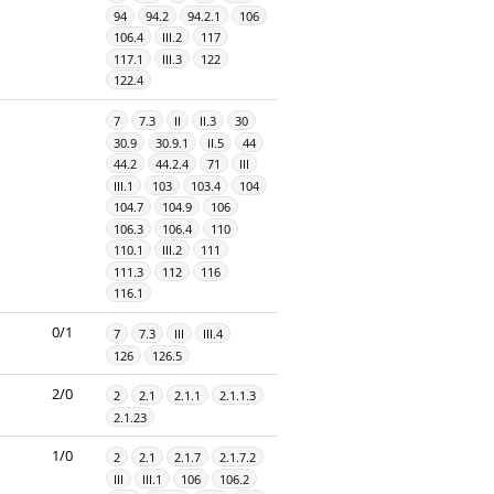
94
94.2
94.2.1
106
106.4
III.2
117
117.1
III.3
122
122.4
7
7.3
II
II.3
30
30.9
30.9.1
II.5
44
44.2
44.2.4
71
III
III.1
103
103.4
104
104.7
104.9
106
106.3
106.4
110
110.1
III.2
111
111.3
112
116
116.1
0/1
7
7.3
III
III.4
126
126.5
2/0
2
2.1
2.1.1
2.1.1.3
2.1.23
1/0
2
2.1
2.1.7
2.1.7.2
III
III.1
106
106.2