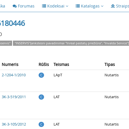
ška
Forumas
Kodeksai
Katalogas
Straip
6180446
p
nservis"
"INSERVIS"(ankstesni pavadinimai "Inreal pastatų priežiūra", "Invalda Service")
Numeris
Rūšis
Teismas
Tipas
2-1204-1/2010
LApT
Nutartis
C
3K-3-519/2011
LAT
Nutartis
C
3K-3-105/2012
LAT
Nutartis
C