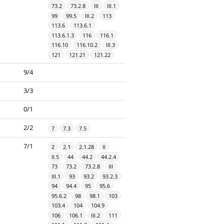
73.2
73.2.8
III
III.1
99
99.5
III.2
113
113.6
113.6.1
113.6.1.3
116
116.1
116.10
116.10.2
III.3
121
121.21
121.22
9/4
3/3
0/1
2/2
7
7.3
7.5
7/1
2
2.1
2.1.28
II
II.5
44
44.2
44.2.4
73
73.2
73.2.8
III
III.1
93
93.2
93.2.3
94
94.4
95
95.6
95.6.2
98
98.1
103
103.4
104
104.9
106
106.1
III.2
111