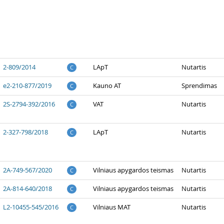
2-809/2014
LApT
Nutartis
C
e2-210-877/2019
Kauno AT
Sprendimas
C
2S-2794-392/2016
VAT
Nutartis
C
2-327-798/2018
LApT
Nutartis
C
2A-749-567/2020
Vilniaus apygardos teismas
Nutartis
C
2A-814-640/2018
Vilniaus apygardos teismas
Nutartis
C
L2-10455-545/2016
Vilniaus MAT
Nutartis
C