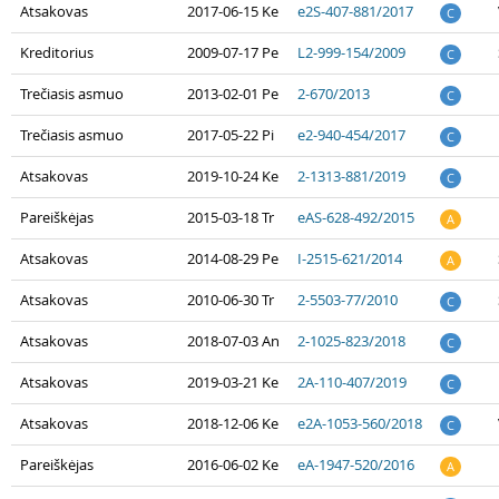
Atsakovas
2017-06-15 Ke
e2S-407-881/2017
C
Kreditorius
2009-07-17 Pe
L2-999-154/2009
C
Trečiasis asmuo
2013-02-01 Pe
2-670/2013
C
Trečiasis asmuo
2017-05-22 Pi
e2-940-454/2017
C
Atsakovas
2019-10-24 Ke
2-1313-881/2019
C
Pareiškėjas
2015-03-18 Tr
eAS-628-492/2015
A
Atsakovas
2014-08-29 Pe
I-2515-621/2014
A
Atsakovas
2010-06-30 Tr
2-5503-77/2010
C
Atsakovas
2018-07-03 An
2-1025-823/2018
C
Atsakovas
2019-03-21 Ke
2A-110-407/2019
C
Atsakovas
2018-12-06 Ke
e2A-1053-560/2018
C
Pareiškėjas
2016-06-02 Ke
eA-1947-520/2016
A