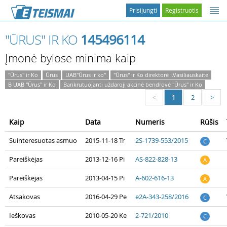
Prisijungti
Registruotis
"ŪRUS" IR KO
145496114
Įmonė bylose minima kaip
"Ūrus" ir Ko
Ūrus
UAB"Ūrus ir ko"
"Ūrus" ir Ko direktorė I.Vasiliauskaitė
B UAB "Ūrus" ir Ko
Bankrutuojanti uždaroji akcinė bendrovė "Ūrus" ir Ko
1
2
<
>
Kaip
Data
Numeris
Rūšis
Suinteresuotas asmuo
2015-11-18 Tr
2S-1739-553/2015
C
Pareiškėjas
2013-12-16 Pi
AS-822-828-13
A
Pareiškėjas
2013-04-15 Pi
A-602-616-13
A
Atsakovas
2016-04-29 Pe
e2A-343-258/2016
C
Ieškovas
2010-05-20 Ke
2-721/2010
C