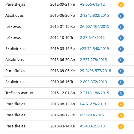
Pareiškėjas
2012-09-21 Pe
AS-556-613-12
A
Atsakovas
2015-06-26 Pe
2-1342-302/2015
C
Ieškovas
2015-01-15 Ke
2A-607-104/2015
C
Ieškovas
2012-10-10 Tr
2-27-641/2012
C
Skolininkas
2019-03-15 Pe
e2S-72-340/2019
C
Atsakovas
2015-06-30 An
2-557-278/2015
C
Pareiškėjas
2018-09-06 Ke
2S-2496-577/2018
C
Skolininkas
2010-06-16 Tr
2-803-372/2010
C
Trečiasis asmuo
2015-12-01 An
2-2118-180/2015
C
Pareiškėjas
2013-08-13 An
I-487-279/2013
A
Pareiškėjas
2015-06-12 Pe
I-99-283/2015
A
Pareiškėjas
2013-03-14 Ke
AS-438-295-13
A