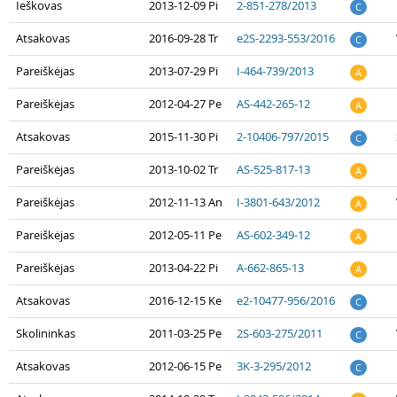
Ieškovas
2013-12-09 Pi
2-851-278/2013
C
Atsakovas
2016-09-28 Tr
e2S-2293-553/2016
C
Pareiškėjas
2013-07-29 Pi
I-464-739/2013
A
Pareiškėjas
2012-04-27 Pe
AS-442-265-12
A
Atsakovas
2015-11-30 Pi
2-10406-797/2015
C
Pareiškėjas
2013-10-02 Tr
AS-525-817-13
A
Pareiškėjas
2012-11-13 An
I-3801-643/2012
A
Pareiškėjas
2012-05-11 Pe
AS-602-349-12
A
Pareiškėjas
2013-04-22 Pi
A-662-865-13
A
Atsakovas
2016-12-15 Ke
e2-10477-956/2016
C
Skolininkas
2011-03-25 Pe
2S-603-275/2011
C
Atsakovas
2012-06-15 Pe
3K-3-295/2012
C