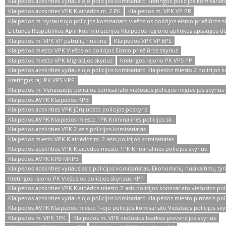
Klaipėdos apskrities vyriausiojo policijos komisariato Kretingos policijos komisariat
Klaipėdos apskrities VPK Klaipėdos m. 2 PK
Klaipėdos m. VPK VP PR
Klaipėdos m. vyriausiojo policijos komisariato viešosios policijos eismo priežiūros s
Lietuvos Respublikos Aplinkos ministerijos Klaipėdos regiono aplinkos apsaugos 
Klaipėdos m. VPK VP patrulių rinktinė
Klaipėdos VPK VP EPS
Klaipėdos miesto VPK Viešosios policijos Eismo priežiūros skyrius
Klaipėdos miesto VPK Migracijos skyrius
Kretingos rajono PK VPS PP
Klaipėdos apskrities vyriausiojo policijos komisariato Klaipėdos miesto 2 policijos 
Kretingos raj. PK VPS KPP
Klaipėdos m. Vyriausiojo policijos komisariato viešosios policijos migracijos skyrius
Klaipėdos AVPK Klaipėdos KPB
Klaipėdos apskrities VPK jūrų uosto policijos poskyris
Klaipėdos AVPK Klaipėdos miesto 1PK Kriminalinės policijos sk.
Klaipėdos apskrities VPK 2-asis policijos komisariatas
Klaipėdos miesto VPK Klaipėdos m. 2-asis policijos komisariatas
Klaipėdos apskrities VPK Klaipėdos miesto 1PK Kriminalinės policijos skyrius
Klaipėdos AVPK KPB MKPB
Klaipėdos apskrities vyriausiasis policijos komisariatas, Ekonominių nusikaltimų tyr
Kretingos rajono PK Viešosios policijos skyriaus KPP
Klaipėdos apskrities VPK Klaipėdos miesto 2-asis policijos komisariato viešosios poli
Klaipėdos apskrities vyriausiojo policijos komisariato Klaipėdos miesto pirmasis pol
Klaipėdos AVPK Klaipėdos miesto 1-ojo policijos komisariato Viešosios policijos sky
Klaipėdos m. VPK 1PK
Klaipėdos m. VPK viešosios tvarkos prevencijos skyrius