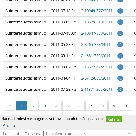
Suinteresuotas asmuo
2011-07-18 Pi
2-10949-777/2011
K
C
Suinteresuotas asmuo
2011-09-09 Pe
2-13679-613/2011
K
C
Suinteresuotas asmuo
2011-07-19 An
2-10847-889/2011
K
C
Suinteresuotas asmuo
2011-05-23 Pi
2-8265-328/2011
K
C
Suinteresuotas asmuo
2011-03-14 Pi
2-4681-730/2011
K
C
Suinteresuotas asmuo
2011-09-02 Pe
2-13372-826/2011
K
C
Suinteresuotas asmuo
2011-04-04 Pi
2-5742-889/2011
K
C
Suinteresuotas asmuo
2011-07-29 Pe
2-11371-255/2011
K
C
1
2
3
4
5
6
7
8
9
10
<
>
Naudodamiesi paslaugomis sutinkate naudoti mūsų slapukus.
Sutinku
Plačiau
Kontaktai
Taisyklės
Konfidencialumo politika