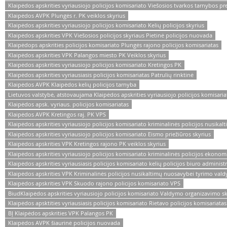
Klaipėdos apskrities vyriausiojo policijos komisariato Viešosios tvarkos tarnybos pr
Klaipėdos AVPK Plungės r. PK veiklos skyrius
Klaipėdos apskrities vyriausiojo policijos komisariato Kelių policijos skyrius
Klaipėdos apskrities VPK Viešosios policijos skyriaus Pietinė policijos nuovada
Klaipėdops apskrities policijos komisariato Plungės rajono policijos komisariatas
Klaipėdos apskrities VPK Palangos miesto PK Veiklos skyrius
Klaipėdos apskrities vyriausiojo policijos komisariato Kretingos PK
Klaipėdos apskrities vyriausiasis policijos komisariatas Patrulių rinktinė
Klaipėdos AVPK Klaipėdos kelių policijos tarnyba
Lietuvos valstybė, atstovaujama Klaipėdos apskrities vyriausiojo policijos komisari
Klaipėdos apsk. vyriaus. policijos komisariatas
Klaipėdos AVPK Kretingos raj. PK VPS
Klaipėdos apskrities vyriausiojo policijos komisariato kriminalinės policijos nusik
Klaipėdos apskrities vyriausiojo policijos komisariato Eismo priežiūros skyrius
Klaipėdos apskrities VPK Kretingos rajono PK veiklos skyrius
Klaipėdos apskrities vyriausiojo policijos komisariato kriminalinės policijos ekonom
Klaipėdos apskrities vyriausiasis policijos komisariato kelių policijos biuro administ
Klaipėdos apskrities VPK Kriminalinės policijos nusikaltimų nuosavybei tyrimo val
Klaipėdos apskrities VPK Skuodo rajono policijos komisariato VPS
BiudKlaipėdos apskrities vyriausiojo policijos komisariato Valdymo organizavimo sk
Klaipėdos apsktities vyriausiasis policijos komisariato Rietavo policijos komisariatas
BĮ Klaipėdos apskrities VPK Palangos PK
Klaipėdos AVPK šiaurinė policijos nuovada