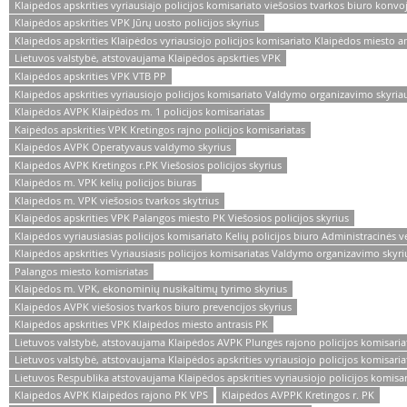
Klaipėdos apskrities vyriausiajo policijos komisariato viešosios tvarkos biuro konvo
Klaipėdos apskrities VPK Jūrų uosto policijos skyrius
Klaipėdos apskrities Klaipėdos vyriausiojo policijos komisariato Klaipėdos miesto an
Lietuvos valstybė, atstovaujama Klaipėdos apskrties VPK
Klaipėdos apskrities VPK VTB PP
Klaipėdos apskrities vyriausiojo policijos komisariato Valdymo organizavimo skyriau
Klaipėdos AVPK Klaipėdos m. 1 policijos komisariatas
Kaipėdos apskrities VPK Kretingos rajno policijos komisariatas
Klaipėdos AVPK Operatyvaus valdymo skyrius
Klaipėdos AVPK Kretingos r.PK Viešosios policijos skyrius
Klaipėdos m. VPK kelių policijos biuras
Klaipėdos m. VPK viešosios tvarkos skytrius
Klaipėdos apskrities VPK Palangos miesto PK Viešosios policijos skyrius
Klaipėdos vyriausiasias policijos komisariato Kelių policijos biuro Administracinės ve
Klaipėdos apskrities Vyriausiasis policijos komisariatas Valdymo organizavimo skyri
Palangos miesto komisriatas
Klaipėdos m. VPK, ekonominių nusikaltimų tyrimo skyrius
Klaipėdos AVPK viešosios tvarkos biuro prevencijos skyrius
Klaipėdos apskrities VPK Klaipėdos miesto antrasis PK
Lietuvos valstybė, atstovaujama Klaipėdos AVPK Plungės rajono policijos komisaria
Lietuvos valstybė, atstovaujama Klaipėdos apskrities vyriausiojo policijos komisari
Lietuvos Respublika atstovaujama Klaipėdos apskrities vyriausiojo policijos komisa
Klaipėdos AVPK Klaipėdos rajono PK VPS
Klaipėdos AVPPK Kretingos r. PK