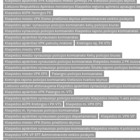
Klaipėdos apskrities VPK Klaipėdos miesto pirmojo PK Viešosios policijos skyrius
Lietuvos Respublikos Aplinkos ministerijos Klaipėdos regiono aplinkos apsaugos 
Klaipėdos AVPK Neringos PK
Klaipėdos miesto VPK Eismo priežiūros skyrius administracinės veiklos poskyris
Klaipėdos apskr. vyriausiojo policijos komisariato kelių policijos biuras
Klaipėdos vyriausiojo policijos komisariato Klaipėdos rajono policijos komisariatas
Klaipėdos apskrities Vyriausiasis komisariatas
Klaipėdos apskrities VPK patrulių rinktinė
Kretingos raj. PK VTS
Klaipėdos miesto VPK
Klaipėdos miesto vyriausiojo policijos komisariato Kelių policijos biuras
Klaipėdos apskrities vyriausiasis policijos komisariatas Klaipėdos miesto 2 PK nuov
Klaipėdos apskrities vyriausiojo policijos komisariato Šilutės rajono policijos komisa
Klaipėdos miesto VPK EPS
Palangos policijos komisariatas
Kretingos rajono policijos komisariato Viešosios tvarkos skyrius
Lietuvos valstybė atstovaujama Klaipėdos apskrities vyriausiojo policijos komisaria
Klaipėdos apskrities VPK Palangos m. VTS
Klaipėdos apskrities vyriausiojo policijos komisariato Klaipėdos miesto 1-asis polici
Klaipėdos AVPK Kretingos r.PK VTS
Klaipėdos m. VPK EPS
Klaipėdos m. Vyriausias policijos komisariatas
Klaipėdos apskrities vyriausiasis policijos departamentas
Klaipėdos m. VPK VP
Klaipėdos miesto VPK Eismo priežiūros skyrius
Klaipėdos apskrities vyriausiojo policijos komisariato Klaipėdos miesto 4 policijos 
Klaipėdos VPK VP EPT Administracinės veiklos poskyris