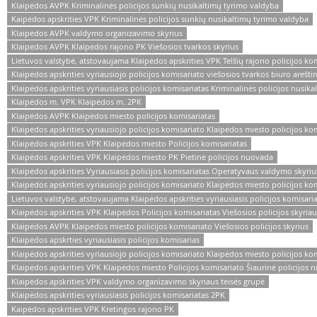
Klaipėdos AVPK Kriminalinės policijos sunkių nusikaltimų tyrimo valdyba
Kaipėdos apskrities VPK Kriminalinės policijos sunkių nusikaltimų tyrimo valdyba
Klaipėdos AVPK valdymo organizavimo skyrius
Klaipėdos AVPK Klaipėdos rajono PK Viešosios tvarkos skyrius
Lietuvos valstybė, atstovaujama Klaipėdos apskrities VPK Telšių rajono policijos ko
Klaipėdos apskrities vyriausiojo policijos komisariato viešosios tvarkos biuro arešti
Klaipėdos apskrities vyriausiasis policijos komisariatas Kriminalinės policijos nusi
Klaipėdos m. VPK Klaipėdos m. 2PK
Klaipėdos AVPK Klaipėdos miesto policijos komisariatas
Klaipėdos apskrities vyriausiojo policijos komisariato Klaipėdos miesto policijos kom
Klaipėdos apskrities VPK Klaipėdos miesto Policijos komisariatas
Klaipėdos apskrities VPK Klaipėdos miesto PK Pietinė policijos nuovada
Klaipėdos apskrities Vyriausiasis policijos komisariatas Operatyvaus valdymo skyriu
Klaipėdos apskrities vyriausiojo policijos komisariato Klaipėdos miesto policijos kom
Lietuvos valstybė, atstovaujama Klaipėdos apskrities vyriausiasis policijos komisari
Klaipėdos apskrities VPK Klaipėdos Policijos komisariatas Viešosios policijos skyri
Klaipėdos AVPK Klaipėdos miesto policijos komisariato Viešosios policijos skyrius
Klaipėdos apskrties vyriausiasis policijos komisarias
Klaipėdos apskrities vyriausiojo policijos komisariato Klaipėdos miesto policijos kom
Klaipėdos apskrities VPK Klaipėdos miesto Policijos komisariato Šiaurinė policijos
Klaipėdos apskrities VPK valdymo organizavimo skyriaus teisės grupė
Klaipėdos apskrities vyriausiasis policijos komisariatas 2PK
Kaipėdos apskrities VPK Kretingos rajono PK