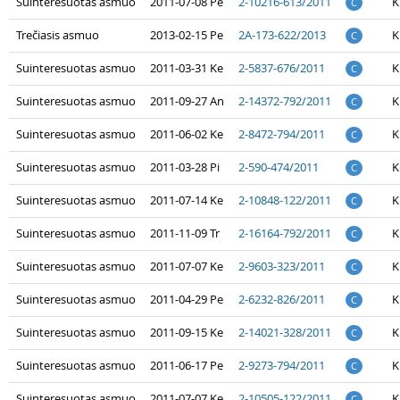
Suinteresuotas asmuo
2011-07-08 Pe
2-10216-613/2011
K
C
Trečiasis asmuo
2013-02-15 Pe
2A-173-622/2013
K
C
Suinteresuotas asmuo
2011-03-31 Ke
2-5837-676/2011
K
C
Suinteresuotas asmuo
2011-09-27 An
2-14372-792/2011
K
C
Suinteresuotas asmuo
2011-06-02 Ke
2-8472-794/2011
K
C
Suinteresuotas asmuo
2011-03-28 Pi
2-590-474/2011
K
C
Suinteresuotas asmuo
2011-07-14 Ke
2-10848-122/2011
K
C
Suinteresuotas asmuo
2011-11-09 Tr
2-16164-792/2011
K
C
Suinteresuotas asmuo
2011-07-07 Ke
2-9603-323/2011
K
C
Suinteresuotas asmuo
2011-04-29 Pe
2-6232-826/2011
K
C
Suinteresuotas asmuo
2011-09-15 Ke
2-14021-328/2011
K
C
Suinteresuotas asmuo
2011-06-17 Pe
2-9273-794/2011
K
C
Suinteresuotas asmuo
2011-07-07 Ke
2-10505-122/2011
K
C