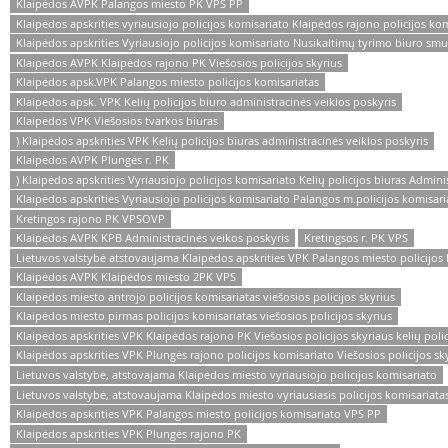
Klaipėdos AVPK Palangos miesto PK VPS PP
Klaipėdos apskrities vyriausiojo policijos komisariato Klaipėdos rajono policijos kom
Klaipėdos apskrities Vyriausiojo policijos komisariato Nusikaltimų tyrimo biuro smu
Klaipėdos AVPK Klaipėdos rajono PK Viešosios policijos skyrius
Klaipėdos apsk.VPK Palangos miesto policijos komisariatas
Klaipėdos apsk. VPK Kelių policijos biuro administracinės veiklos poskyris
Klaipėdos VPK Viešosios tvarkos biuras
) Klaipėdos apskrities VPK Kelių policijos biuras administracinės veiklos poskyris
Klaipėdos AVPK Plungės r. PK
) Klaipėdos apskrities Vyriausiojo policijos komisariato Kelių policijos biuras Admini
Klaipėdos apskrities Vyriausiojo policijos komisariato Palangos m.policijos komisari
Kretingos rajono PK VPSOVP
Klaipėdos AVPK KPB Administracinės veikos poskyris
Kretingsos r. PK VPS
Lietuvos valstybė atstovaujama Klaipėdos apskrities VPK Palangos miesto policijos
Klaipėdos AVPK Klaipėdos miesto 2PK VPS
Klaipėdos miesto antrojo policijos komisariatas viešosios policijos skyrius
Klaipėdos miesto pirmas policijos komisariatas viešosios policijos skyrius
Klaipėdos apskrities VPK Klaipėdos rajono PK Viešosios policijos skyriaus kelių polic
Klaipėdos apskrities VPK Plungės rajono policijos komisariato Viešosios policijos sk
Lietuvos valstybė, atstovajama Klaipėdos miesto vyriausiojo policijos komisariato
Lietuvos valstybė, atstovaujama Klaipėdos miesto vyriausiasis policijos komisariata
Klaipėdos apskrities VPK Palangos miesto policijos komisariato VPS PP
Klaipėdos apskrities VPK Plungės rajono PK