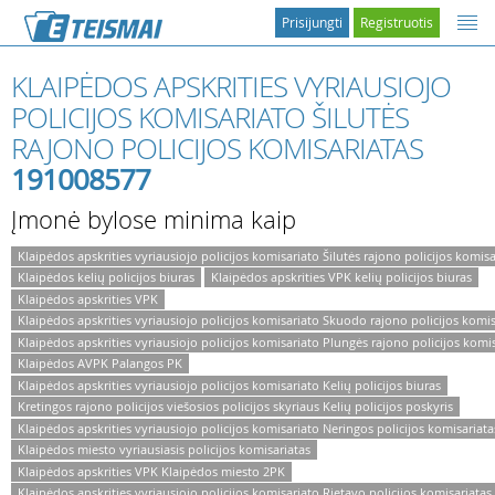
Prisijungti
Registruotis
KLAIPĖDOS APSKRITIES VYRIAUSIOJO
POLICIJOS KOMISARIATO ŠILUTĖS
RAJONO POLICIJOS KOMISARIATAS
191008577
Įmonė bylose minima kaip
Klaipėdos apskrities vyriausiojo policijos komisariato Šilutės rajono policijos komisa
Klaipėdos kelių policijos biuras
Klaipėdos apskrities VPK kelių policijos biuras
Klaipėdos apskrities VPK
Klaipėdos apskrities vyriausiojo policijos komisariato Skuodo rajono policijos komis
Klaipėdos apskrities vyriausiojo policijos komisariato Plungės rajono policijos komi
Klaipėdos AVPK Palangos PK
Klaipėdos apskrities vyriausiojo policijos komisariato Kelių policijos biuras
Kretingos rajono policijos viešosios policijos skyriaus Kelių policijos poskyris
Klaipėdos apskrities vyriausiojo policijos komisariato Neringos policijos komisariata
Klaipėdos miesto vyriausiasis policijos komisariatas
Klaipėdos apskrities VPK Klaipėdos miesto 2PK
Klaipėdos apskrities vyriausiojo policijos komisariato Rietavo policijos komisariatas