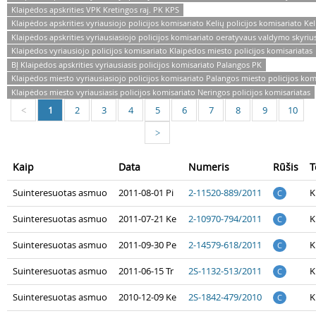
Klaipėdos apskrities VPK Kretingos raj. PK KPS
Klaipėdos apskrities vyriausiojo policijos komisariato Kelių policijos komisariato Kel
Klaipėdos apskrities vyriausiasiojo policijos komisariato oeratyvaus valdymo skyriu
Klaipėdos vyriausiojo policijos komisariato Klaipėdos miesto policijos komisariatas
BĮ Klaipėdos apskrities vyriausiasis policijos komisariato Palangos PK
Klaipėdos miesto vyriausiasiojo policijos komisariato Palangos miesto policijos kom
Klaipėdos miesto vyriausiasis policijos komisariato Neringos policijos komisariatas
1
2
3
4
5
6
7
8
9
10
<
>
Kaip
Data
Numeris
Rūšis
T
Suinteresuotas asmuo
2011-08-01 Pi
2-11520-889/2011
K
C
Suinteresuotas asmuo
2011-07-21 Ke
2-10970-794/2011
K
C
Suinteresuotas asmuo
2011-09-30 Pe
2-14579-618/2011
K
C
Suinteresuotas asmuo
2011-06-15 Tr
2S-1132-513/2011
K
C
Suinteresuotas asmuo
2010-12-09 Ke
2S-1842-479/2010
K
C