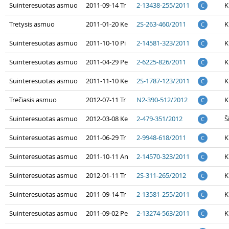
Suinteresuotas asmuo
2011-09-14 Tr
2-13438-255/2011
K
C
Tretysis asmuo
2011-01-20 Ke
2S-263-460/2011
K
C
Suinteresuotas asmuo
2011-10-10 Pi
2-14581-323/2011
K
C
Suinteresuotas asmuo
2011-04-29 Pe
2-6225-826/2011
K
C
Suinteresuotas asmuo
2011-11-10 Ke
2S-1787-123/2011
K
C
Trečiasis asmuo
2012-07-11 Tr
N2-390-512/2012
K
C
Suinteresuotas asmuo
2012-03-08 Ke
2-479-351/2012
Š
C
Suinteresuotas asmuo
2011-06-29 Tr
2-9948-618/2011
K
C
Suinteresuotas asmuo
2011-10-11 An
2-14570-323/2011
K
C
Suinteresuotas asmuo
2012-01-11 Tr
2S-311-265/2012
K
C
Suinteresuotas asmuo
2011-09-14 Tr
2-13581-255/2011
K
C
Suinteresuotas asmuo
2011-09-02 Pe
2-13274-563/2011
K
C