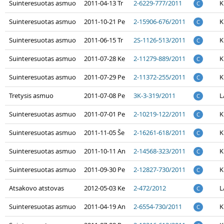
Suinteresuotas asmuo
2011-04-13 Tr
2-6229-777/2011
K
C
Suinteresuotas asmuo
2011-10-21 Pe
2-15906-676/2011
K
C
Suinteresuotas asmuo
2011-06-15 Tr
2S-1126-513/2011
K
C
Suinteresuotas asmuo
2011-07-28 Ke
2-11279-889/2011
K
C
Suinteresuotas asmuo
2011-07-29 Pe
2-11372-255/2011
K
C
Tretysis asmuo
2011-07-08 Pe
3K-3-319/2011
L
C
Suinteresuotas asmuo
2011-07-01 Pe
2-10219-122/2011
K
C
Suinteresuotas asmuo
2011-11-05 Še
2-16261-618/2011
K
C
Suinteresuotas asmuo
2011-10-11 An
2-14568-323/2011
K
C
Suinteresuotas asmuo
2011-09-30 Pe
2-12827-730/2011
K
C
Atsakovo atstovas
2012-05-03 Ke
2-472/2012
L
C
Suinteresuotas asmuo
2011-04-19 An
2-6554-730/2011
K
C