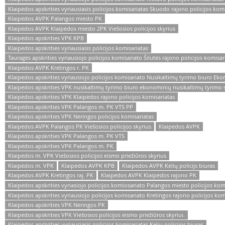
Klaipėdos apskrities vyriausiasis policijos komisariatas Skuodo rajono policijos kom
Klaipėdos AVPK Palangos miesto PK
Klaipėdos AVPK Klaipėdos miesto 2PK Viešosios policijos skyrius
Klaipėdos apskrities VPK KPB
Klaipėdos apskrities vyriausiasis policijos komisariatas
Tauragės apskrities vyriausiojo policijos komisariato Šilutės rajono policijos komisar
Klaipėdos AVPK Kretingos r. PK
Klaipėdos apskrities vyriausiojo policijos komisariato Nusikaltimų tyrimo biuro Ek
Klaipėdos apskrities VPK nusikaltimų tyrimo biuro ekonominių nusikaltimų tyrimo 
Klaipėdos apskrities VPK Klaipėdos rajono policijos komisariatas
Klaipėdos apskrities VPK Palangos m. PK VTS PP
Klaipėdos apskrities VPK Neringos policijos komisariatas
Klaipėdos AVPK Palangos PK Viešosios policijos skyrius
Klaipėdos AVPK
Klaipėdos apskrities VPK Palangos m. PK VTS
Klaipėdos apskrities VPK Palangos m. PK
Klaipėdos m. VPK Viešosios policijos eismo priežiūros skyrius
Klaipėdos m. VPK
Klaipėdos AVPK KPB
Klaipėdos AVPK Kelių policijs biuras
Klaipėdos AVPK Kretingos raj. PK
Klaipėdos AVPK Klaipėdos rajono PK
Klaipėdos apskrities vyriasiojo policijos komiosariato Palangos miesto policijos kom
Klaipėdos apskrities vyriausiojo policijos komisariato Kretingos rajono policijos kom
Klaipėdos apskrities VPK Neringos PK
Klaipėdos apskrities VPK Viešosios policijos eismo priežiūros skyriui.
Klaipėdos apskrities vyriausiasis policijos komisariatas Kelių policijos biuras