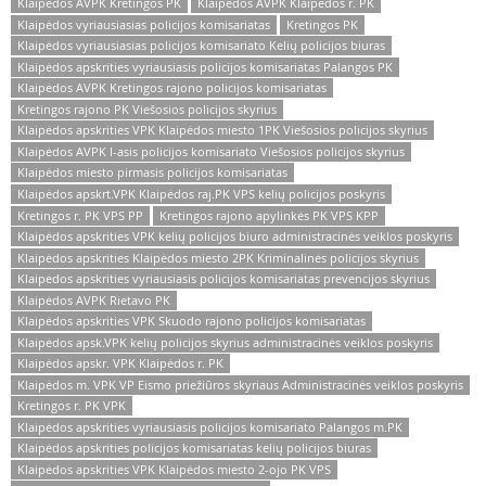
Klaipėdos AVPK Kretingos PK
Klaipėdos AVPK Klaipėdos r. PK
Klaipėdos vyriausiasias policijos komisariatas
Kretingos PK
Klaipėdos vyriausiasias policijos komisariato Kelių policijos biuras
Klaipėdos apskrities vyriausiasis policijos komisariatas Palangos PK
Klaipėdos AVPK Kretingos rajono policijos komisariatas
Kretingos rajono PK Viešosios policijos skyrius
Klaipėdos apskrities VPK Klaipėdos miesto 1PK Viešosios policijos skyrius
Klaipėdos AVPK I-asis policijos komisariato Viešosios policijos skyrius
Klaipėdos miesto pirmasis policijos komisariatas
Klaipėdos apskrt.VPK Klaipėdos raj.PK VPS kelių policijos poskyris
Kretingos r. PK VPS PP
Kretingos rajono apylinkės PK VPS KPP
Klaipėdos apskrities VPK kelių policijos biuro administracinės veiklos poskyris
Klaipėdos apskrities Klaipėdos miesto 2PK Kriminalinės policijos skyrius
Klaipėdos apskrities vyriausiasis policijos komisariatas prevencijos skyrius
Klaipėdos AVPK Rietavo PK
Klaipėdos apskrities VPK Skuodo rajono policijos komisariatas
Klaipėdos apsk.VPK kelių policijos skyrius administracinės veiklos poskyris
Klaipėdos apskr. VPK Klaipėdos r. PK
Klaipėdos m. VPK VP Eismo priežiūros skyriaus Administracinės veiklos poskyris
Kretingos r. PK VPK
Klaipėdos apskrities vyriausiasis policijos komisariato Palangos m.PK
Klaipėdos apskrities policijos komisariatas kelių policijos biuras
Klaipėdos apskrities VPK Klaipėdos miesto 2-ojo PK VPS