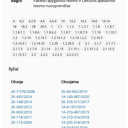
Baigtis
Pakeisti apygardos teismo ir Lietuvos apeliacinio
teismo nuosprendžiai
4
4.2
4.2.9
4.6
4.6.9
14
14.2
14.5
14.6
14.14
18
18.2
29
29.3
1
1.1
1.1.2
1.1.2.1
1.1.8
1.1.8.1
1.1.8.1.1
1.1.8.6
1.1.8.6.2
1.1.8.7
1.1.8.7.9
1.1.10
1.1.10.1
1.2
1.2.14
1.2.14.1
1.2.14.1.2
1.2.14.1.2.2
1.2.14.3
1.2.14.3.1
1.2.14.10
1.2.29
1.2.29.3
2
2.1
2.1.7
2.1.7.1
2.1.7.3
2.1.7.4
2.1.14
2.1.15
2.1.15.1
2.1.15.1.2
2.1.15.3
2.1.15.3.1
2.2
2.2.2
2.2.2.3
2.2.2.3.1
Ryšiai
Cituoja
Cituojama
2K-7-576/2006
2K-60-942/2019
2K-492/2014
1A-140-487/2020
2K-148/2014
2K-316-511/2017
2K-405/2012
1A-8-197/2019
2K-603/2010
1A-210-487/2019
2K-118/2011
1A-273-316/2018
2K-115/2009
1A-205-518/2019
1A-53-616/2019