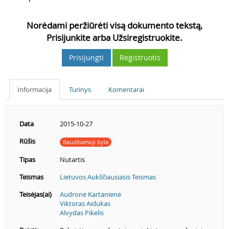
Norėdami peržiūrėti visą dokumento tekstą,
Prisijunkite arba Užsiregistruokite.
Prisijungti
Registruotis
Informacija
Turinys
Komentarai
Data
2015-10-27
Rūšis
Baudžiamoji byla
Tipas
Nutartis
Teismas
Lietuvos Aukščiausiasis Teismas
Teisėjas(ai)
Audronė Kartanienė
Viktoras Aidukas
Alvydas Pikelis