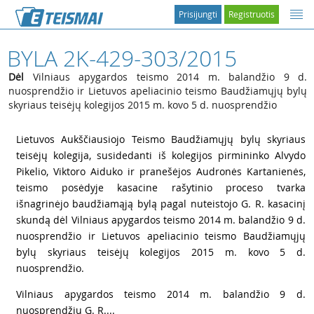
Prisijungti
Registruotis
BYLA 2K-429-303/2015
Dėl
Vilniaus apygardos teismo 2014 m. balandžio 9 d.
nuosprendžio ir Lietuvos apeliacinio teismo Baudžiamųjų bylų
skyriaus teisėjų kolegijos 2015 m. kovo 5 d. nuosprendžio
1
Lietuvos Aukščiausiojo Teismo Baudžiamųjų bylų skyriaus
teisėjų kolegija, susidedanti iš kolegijos pirmininko Alvydo
Pikelio, Viktoro Aiduko ir pranešėjos Audronės Kartanienės,
teismo posėdyje kasacine rašytinio proceso tvarka
išnagrinėjo baudžiamąją bylą pagal nuteistojo G. R. kasacinį
skundą dėl Vilniaus apygardos teismo 2014 m. balandžio 9 d.
nuosprendžio ir Lietuvos apeliacinio teismo Baudžiamųjų
bylų skyriaus teisėjų kolegijos 2015 m. kovo 5 d.
nuosprendžio.
2
Vilniaus apygardos teismo 2014 m. balandžio 9 d.
nuosprendžiu G. R....