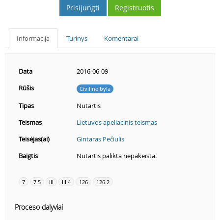
Prisijungti
Registruotis
Informacija
Turinys
Komentarai
Data
2016-06-09
Rūšis
Civilinė byla
Tipas
Nutartis
Teismas
Lietuvos apeliacinis teismas
Teisėjas(ai)
Gintaras Pečiulis
Baigtis
Nutartis palikta nepakeista.
7
7.5
III
III.4
126
126.2
Proceso dalyviai