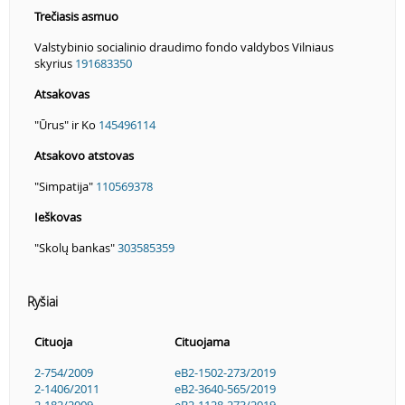
Trečiasis asmuo
Valstybinio socialinio draudimo fondo valdybos Vilniaus
skyrius
191683350
Atsakovas
"Ūrus" ir Ko
145496114
Atsakovo atstovas
"Simpatija"
110569378
Ieškovas
"Skolų bankas"
303585359
Ryšiai
Cituoja
Cituojama
2-754/2009
eB2-1502-273/2019
2-1406/2011
eB2-3640-565/2019
2-182/2009
eB2-1128-273/2019