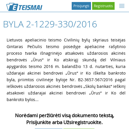
Prisijungti
Registruotis
BYLA 2-1229-330/2016
1
Lietuvos apeliacinio teismo Civilinių bylų skyriaus teisėjas
Gintaras Pečiulis teismo posėdyje apeliacine rašytinio
proceso tvarka išnagrinėjo atsakovės uždarosios akcinės
bendrovės „Ūrus“ ir Ko atskirąjį skundą dėl Vilniaus
apygardos teismo 2016 m. balandžio 13 d. nutarties, kuria
uždarajai akcinei bendrovei „Ūrus“ ir Ko iškelta bankroto
byla, priimtos civilinėje byloje Nr. B2-3657-567/2016 pagal
ieškovės uždarosios akcinės bendrovės „Skolų bankas“ ieškinį
atsakovei uždarajai akcinei bendrovei „Ūrus“ ir Ko dėl
bankroto bylos...
Norėdami peržiūrėti visą dokumento tekstą,
Prisijunkite arba Užsiregistruokite.