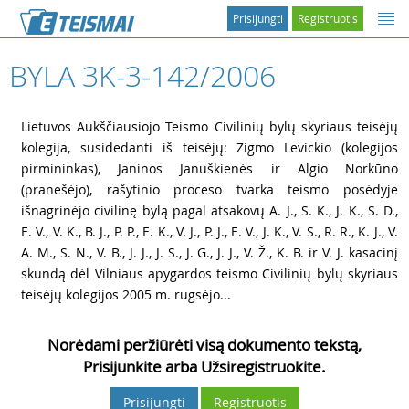
Prisijungti
Registruotis
BYLA 3K-3-142/2006
1
Lietuvos Aukščiausiojo Teismo Civilinių bylų skyriaus teisėjų
kolegija, susidedanti iš teisėjų: Zigmo Levickio (kolegijos
pirmininkas), Janinos Januškienės ir Algio Norkūno
(pranešėjo), rašytinio proceso tvarka teismo posėdyje
išnagrinėjo civilinę bylą pagal atsakovų A. J., S. K., J. K., S. D.,
E. V., V. K., B. J., P. P., E. K., V. J., P. J., E. V., J. K., V. S., R. R., K. J., V.
A. M., S. N., V. B., J. J., J. S., J. G., J. J., V. Ž., K. B. ir V. J. kasacinį
skundą dėl Vilniaus apygardos teismo Civilinių bylų skyriaus
teisėjų kolegijos 2005 m. rugsėjo...
Norėdami peržiūrėti visą dokumento tekstą,
Prisijunkite arba Užsiregistruokite.
Prisijungti
Registruotis