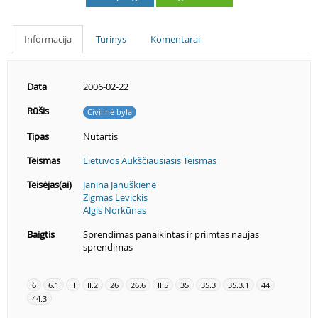
Informacija
Turinys
Komentarai
Data
2006-02-22
Rūšis
Civilinė byla
Tipas
Nutartis
Teismas
Lietuvos Aukščiausiasis Teismas
Teisėjas(ai)
Janina Januškienė
Zigmas Levickis
Algis Norkūnas
Baigtis
Sprendimas panaikintas ir priimtas naujas
sprendimas
6
6.1
II
II.2
26
26.6
II.5
35
35.3
35.3.1
44
44.3