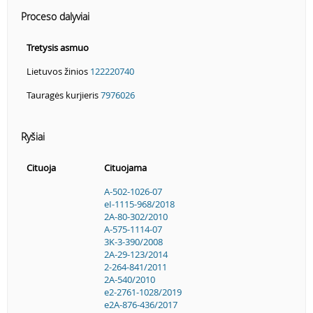
Proceso dalyviai
Tretysis asmuo
Lietuvos žinios
122220740
Tauragės kurjieris
7976026
Ryšiai
Cituoja
Cituojama
A-502-1026-07
eI-1115-968/2018
2A-80-302/2010
A-575-1114-07
3K-3-390/2008
2A-29-123/2014
2-264-841/2011
2A-540/2010
e2-2761-1028/2019
e2A-876-436/2017