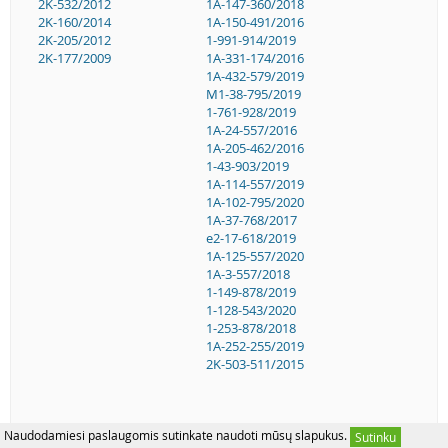
2K-532/2012
1A-147-360/2018
2K-160/2014
1A-150-491/2016
2K-205/2012
1-991-914/2019
2K-177/2009
1A-331-174/2016
1A-432-579/2019
M1-38-795/2019
1-761-928/2019
1A-24-557/2016
1A-205-462/2016
1-43-903/2019
1A-114-557/2019
1A-102-795/2020
1A-37-768/2017
e2-17-618/2019
1A-125-557/2020
1A-3-557/2018
1-149-878/2019
1-128-543/2020
1-253-878/2018
1A-252-255/2019
2K-503-511/2015
Naudodamiesi paslaugomis sutinkate naudoti mūsų slapukus.
Sutinku