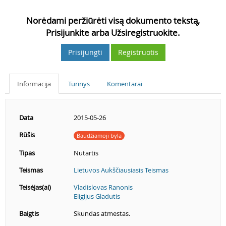
Norėdami peržiūrėti visą dokumento tekstą,
Prisijunkite arba Užsiregistruokite.
Prisijungti
Registruotis
Informacija
Turinys
Komentarai
Data
2015-05-26
Rūšis
Baudžiamoji byla
Tipas
Nutartis
Teismas
Lietuvos Aukščiausiasis Teismas
Teisėjas(ai)
Vladislovas Ranonis
Eligijus Gladutis
Baigtis
Skundas atmestas.