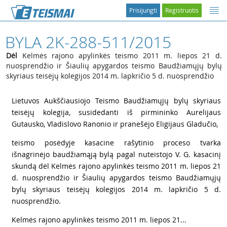
Prisijungti
Registruotis
BYLA 2K-288-511/2015
Dėl
Kelmės rajono apylinkės teismo 2011 m. liepos 21 d.
nuosprendžio ir Šiaulių apygardos teismo Baudžiamųjų bylų
skyriaus teisėjų kolegijos 2014 m. lapkričio 5 d. nuosprendžio
1
Lietuvos Aukščiausiojo Teismo Baudžiamųjų bylų skyriaus
teisėjų kolegija, susidedanti iš pirmininko Aurelijaus
Gutausko, Vladislovo Ranonio ir pranešėjo Eligijaus Gladučio,
2
teismo posėdyje kasacine rašytinio proceso tvarka
išnagrinėjo baudžiamąją bylą pagal nuteistojo V. G. kasacinį
skundą dėl Kelmės rajono apylinkės teismo 2011 m. liepos 21
d. nuosprendžio ir Šiaulių apygardos teismo Baudžiamųjų
bylų skyriaus teisėjų kolegijos 2014 m. lapkričio 5 d.
nuosprendžio.
3
Kelmės rajono apylinkės teismo 2011 m. liepos 21...