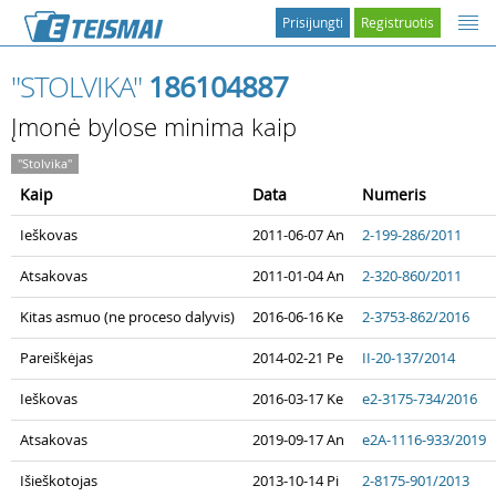
Prisijungti
Registruotis
"STOLVIKA"
186104887
Įmonė bylose minima kaip
"Stolvika"
Kaip
Data
Numeris
Ieškovas
2011-06-07 An
2-199-286/2011
Atsakovas
2011-01-04 An
2-320-860/2011
Kitas asmuo (ne proceso dalyvis)
2016-06-16 Ke
2-3753-862/2016
Pareiškėjas
2014-02-21 Pe
II-20-137/2014
Ieškovas
2016-03-17 Ke
e2-3175-734/2016
Atsakovas
2019-09-17 An
e2A-1116-933/2019
Išieškotojas
2013-10-14 Pi
2-8175-901/2013