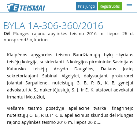
Prisijungti
Registruotis
BYLA 1A-306-360/2016
Dėl
Plungės rajono apylinkės teismo 2016 m. liepos 26 d.
nuosprendžio, kuriuo
1
Klaipėdos apygardos teismo Baudžiamųjų bylų skyriaus
teisėjų kolegija, susidedanti iš kolegijos pirmininko Savinijaus
Katausko, teisėjų Arvydo Daugėlos, Daliaus Jocio,
sekretoriaujant Sabinai Vigelytei, dalyvaujant prokurorei
Jolantai Sarpalienei, nuteistųjų G. B., P. B., K. B. gynėjui
advokatui A. S., nukentėjusiųjų S. J. ir E. K. atstovui advokatui
Irmantui Motužiui,
2
viešame teismo posėdyje apeliacine tvarka išnagrinėjo
nuteistųjų G. B., P. B. ir K. B. apeliacinius skundus dėl Plungės
rajono apylinkės teismo 2016 m. liepos 26 d....