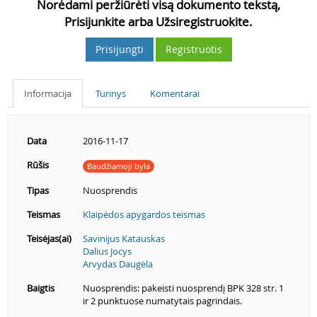
Norėdami peržiūrėti visą dokumento tekstą,
Prisijunkite arba Užsiregistruokite.
Prisijungti
Registruotis
Informacija
Turinys
Komentarai
Data
2016-11-17
Rūšis
Baudžiamoji byla
Tipas
Nuosprendis
Teismas
Klaipėdos apygardos teismas
Teisėjas(ai)
Savinijus Katauskas
Dalius Jocys
Arvydas Daugėla
Baigtis
Nuosprendis: pakeisti nuosprendį BPK 328 str. 1
ir 2 punktuose numatytais pagrindais.