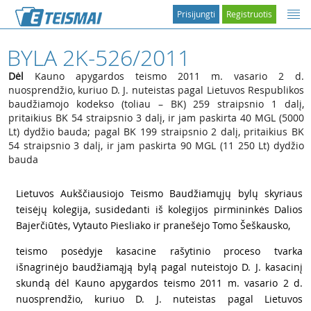
Prisijungti
Registruotis
BYLA 2K-526/2011
Dėl
Kauno apygardos teismo 2011 m. vasario 2 d.
nuosprendžio, kuriuo D. J. nuteistas pagal Lietuvos Respublikos
baudžiamojo kodekso (toliau – BK) 259 straipsnio 1 dalį,
pritaikius BK 54 straipsnio 3 dalį, ir jam paskirta 40 MGL (5000
Lt) dydžio bauda; pagal BK 199 straipsnio 2 dalį, pritaikius BK
54 straipsnio 3 dalį, ir jam paskirta 90 MGL (11 250 Lt) dydžio
bauda
1
Lietuvos Aukščiausiojo Teismo Baudžiamųjų bylų skyriaus
teisėjų kolegija, susidedanti iš kolegijos pirmininkės Dalios
Bajerčiūtės, Vytauto Piesliako ir pranešėjo Tomo Šeškausko,
2
teismo posėdyje kasacine rašytinio proceso tvarka
išnagrinėjo baudžiamąją bylą pagal nuteistojo D. J. kasacinį
skundą dėl Kauno apygardos teismo 2011 m. vasario 2 d.
nuosprendžio, kuriuo D. J. nuteistas pagal Lietuvos