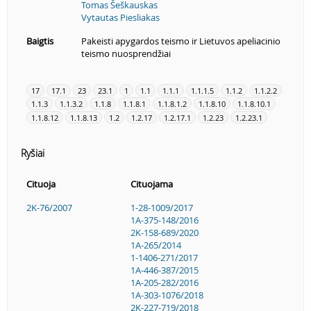
Tomas Šeškauskas
Vytautas Piesliakas
Baigtis
Pakeisti apygardos teismo ir Lietuvos apeliacinio
teismo nuosprendžiai
17
17.1
23
23.1
1
1.1
1.1.1
1.1.1.5
1.1.2
1.1.2.2
1.1.3
1.1.3.2
1.1.8
1.1.8.1
1.1.8.1.2
1.1.8.10
1.1.8.10.1
1.1.8.12
1.1.8.13
1.2
1.2.17
1.2.17.1
1.2.23
1.2.23.1
Ryšiai
Cituoja
Cituojama
2K-76/2007
1-28-1009/2017
1A-375-148/2016
2K-158-689/2020
1A-265/2014
1-1406-271/2017
1A-446-387/2015
1A-205-282/2016
1A-303-1076/2018
2K-227-719/2018