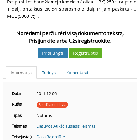
Respublikos baudžiamojo kodekso (toliau – BK) 259 straipsnio
1 dalį, pritaikius BK 54 straipsnio 3 dalį, ir jam paskirta 40
MGL (5000 Lt)...
Norėdami peržiūrėti visą dokumento tekstą,
Prisijunkite arba Užsiregistruokite.
Prisijungti
Registruotis
Informacija
Turinys
Komentarai
Data
2011-12-06
Rūšis
Baudžiamoji byla
Tipas
Nutartis
Teismas
Lietuvos Aukščiausiasis Teismas
Teisėjas(ai)
Dalia Bajerčiūtė