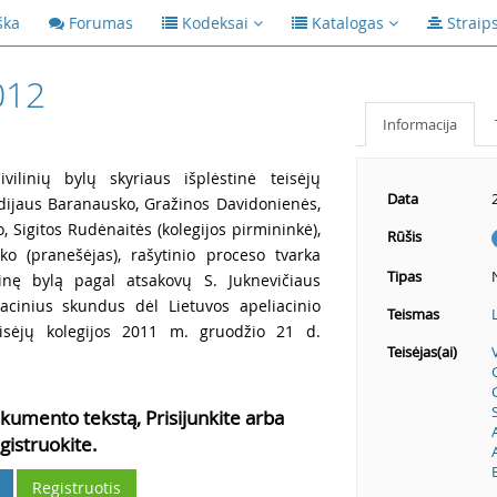
ška
Forumas
Kodeksai
Katalogas
Straip
012
Informacija
vilinių bylų skyriaus išplėstinė teisėjų
Data
gidijaus Baranausko, Gražinos Davidonienės,
, Sigitos Rudėnaitės (kolegijos pirmininkė),
Rūšis
ko (pranešėjas), rašytinio proceso tvarka
Tipas
linę bylą pagal atsakovų S. Juknevičiaus
acinius skundus dėl Lietuvos apeliacinio
Teismas
eisėjų kolegijos 2011 m. gruodžio 21 d.
Teisėjas(ai)
kumento tekstą, Prisijunkite arba
gistruokite.
Registruotis