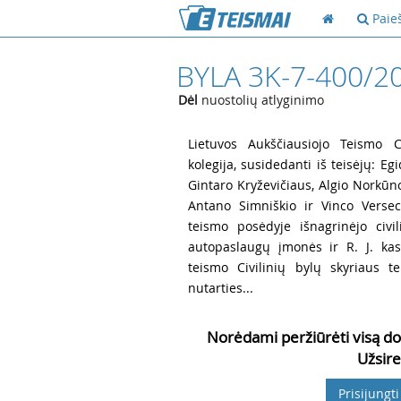
Paie
BYLA 3K-7-400/2
Dėl
nuostolių atlyginimo
1
Lietuvos Aukščiausiojo Teismo Ci
kolegija, susidedanti iš teisėjų: E
Gintaro Kryževičiaus, Algio Norkūno
Antano Simniškio ir Vinco Versec
teismo posėdyje išnagrinėjo civi
autopaslaugų įmonės ir R. J. kas
teismo Civilinių bylų skyriaus t
nutarties...
Norėdami peržiūrėti visą do
Užsire
Prisijungti