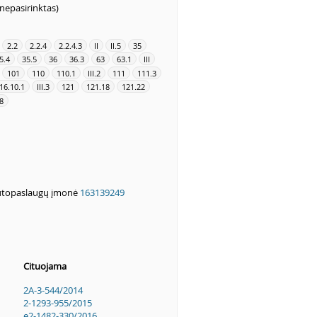
(nepasirinktas)
2.2
2.2.4
2.2.4.3
II
II.5
35
5.4
35.5
36
36.3
63
63.1
III
101
110
110.1
III.2
111
111.3
16.10.1
III.3
121
121.18
121.22
8
autopaslaugų įmonė
163139249
Cituojama
2A-3-544/2014
2-1293-955/2015
e2-1482-330/2016