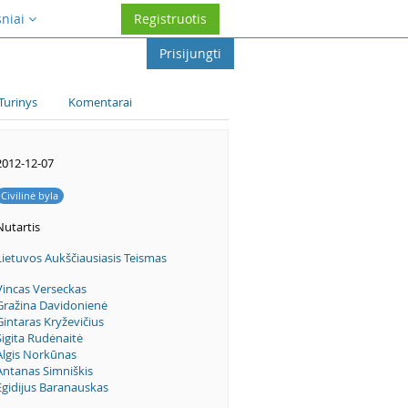
sniai
Registruotis
Prisijungti
Turinys
Komentarai
2012-12-07
Civilinė byla
Nutartis
Lietuvos Aukščiausiasis Teismas
Vincas Verseckas
Gražina Davidonienė
Gintaras Kryževičius
Sigita Rudėnaitė
Algis Norkūnas
Antanas Simniškis
Egidijus Baranauskas