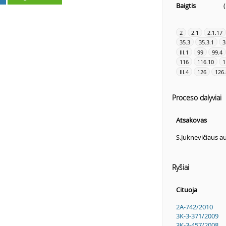
Baigtis
2
2.1
2.1.17
35.3
35.3.1
3
III.1
99
99.4
116
116.10
1
III.4
126
126.
Proceso dalyviai
Atsakovas
S.Juknevičiaus 
Ryšiai
Cituoja
2A-742/2010
3K-3-371/2009
3K-3-457/2008