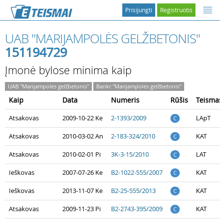
Prisijungti
Registruotis
UAB "MARIJAMPOLĖS GELŽBETONIS"
151194729
Įmonė bylose minima kaip
UAB "Marijampolės gelžbetonis"
Bankr."Marijampolės gelžbetonis"
Kaip
Data
Numeris
Rūšis
Teisma
Atsakovas
2009-10-22 Ke
2-1393/2009
LApT
C
Atsakovas
2010-03-02 An
2-183-324/2010
KAT
C
Atsakovas
2010-02-01 Pi
3K-3-15/2010
LAT
C
Ieškovas
2007-07-26 Ke
B2-1022-555/2007
KAT
C
Ieškovas
2013-11-07 Ke
B2-25-555/2013
KAT
C
Atsakovas
2009-11-23 Pi
B2-2743-395/2009
KAT
C