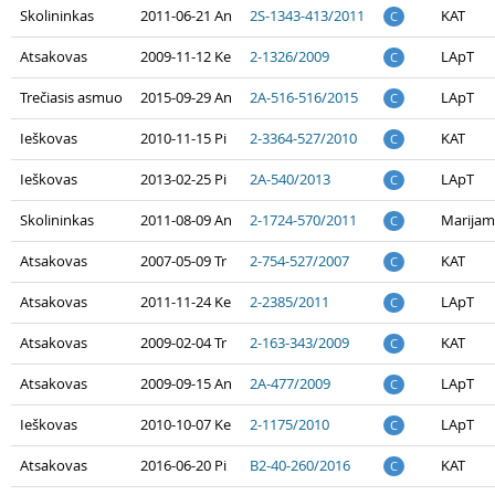
Skolininkas
2011-06-21 An
2S-1343-413/2011
KAT
C
Atsakovas
2009-11-12 Ke
2-1326/2009
LApT
C
Trečiasis asmuo
2015-09-29 An
2A-516-516/2015
LApT
C
Ieškovas
2010-11-15 Pi
2-3364-527/2010
KAT
C
Ieškovas
2013-02-25 Pi
2A-540/2013
LApT
C
Skolininkas
2011-08-09 An
2-1724-570/2011
Marijam
C
Atsakovas
2007-05-09 Tr
2-754-527/2007
KAT
C
Atsakovas
2011-11-24 Ke
2-2385/2011
LApT
C
Atsakovas
2009-02-04 Tr
2-163-343/2009
KAT
C
Atsakovas
2009-09-15 An
2A-477/2009
LApT
C
Ieškovas
2010-10-07 Ke
2-1175/2010
LApT
C
Atsakovas
2016-06-20 Pi
B2-40-260/2016
KAT
C