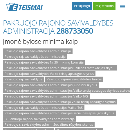
Prisijungti
Registruotis
PAKRUOJO RAJONO SAVIVALDYBĖS
ADMINISTRACIJA
288733050
Įmonė bylose minima kaip
Pakruojo rajono savivaldybės administracija
Pakruojo raj. savivaldybės administracija
Pakruojo rajono savivaldybės Nr.30 rinkimų komisija
Pakruojo rajono savivaldybės administracijos Civilinės metrikacijos skyriui
Pakruojo rajono savivaldybės Vaiko teisių apsaugos skyrius
Pakruojo raj. savivaldybė
Pakruojo rajono savivaldybės taryba
Pakruojo rajono savivaldybės administracijos juridinis skyrius
Pakruojo rajono savivaldybės administracijos Vaiko teisių apsaugos skyriaus atsto
Pakruojo rajono savivaldybės administracijos Vaiko TAS
Pakruojo rajono savivaldybės administracija Vaiko teisių apsaugos skyrius
Pakruojo raj. savivaldybės administracijos Vaiko TAS
Pakruojo rajono savivaldybės administracijos sacialinės apsaugos skyrius
BĮ Pakruojo rajono savivaldybės administracija
Pakruojo r. savivaldybės admin. Socialinės rūpybos skyrius