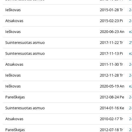
Ieškovas
2015-01-28 Tr
2
Atsakovas
2015-02-23 Pi
2
Ieškovas
2020-06-23 An
e
Suinteresuotas asmuo
2017-11-22 Tr
2
Suinteresuotas asmuo
2017-11-13 Pi
e
Atsakovas
2011-11-30 Tr
2
Ieškovas
2012-11-28 Tr
2
Ieškovas
2020-05-19 An
e
Pareiškėjas
2012-08-24 Pe
2
Suinteresuotas asmuo
2014-01-16 Ke
2
Atsakovas
2010-02-17 Tr
2
Pareiškėjas
2012-07-18 Tr
2