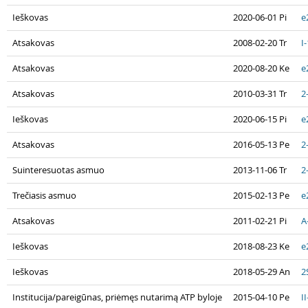
Ieškovas
2020-06-01 Pi
e
Atsakovas
2008-02-20 Tr
I
Atsakovas
2020-08-20 Ke
e
Atsakovas
2010-03-31 Tr
2
Ieškovas
2020-06-15 Pi
e
Atsakovas
2016-05-13 Pe
2
Suinteresuotas asmuo
2013-11-06 Tr
2
Trečiasis asmuo
2015-02-13 Pe
e
Atsakovas
2011-02-21 Pi
A
Ieškovas
2018-08-23 Ke
e
Ieškovas
2018-05-29 An
2
Institucija/pareigūnas, priėmęs nutarimą ATP byloje
2015-04-10 Pe
I