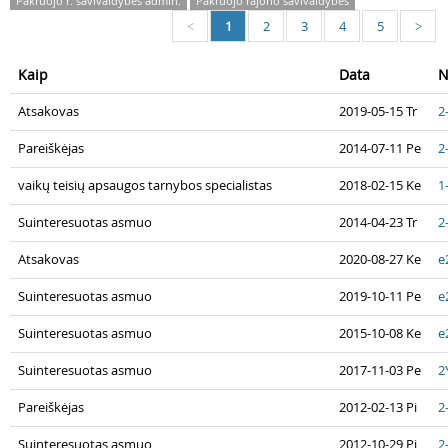
Pakruojo r. savivaldybės admin.
Pakruojo rajono savivaldybės
1
2
3
4
5
<
>
Kaip
Data
N
Atsakovas
2019-05-15 Tr
2
Pareiškėjas
2014-07-11 Pe
2
vaikų teisių apsaugos tarnybos specialistas
2018-02-15 Ke
1
Suinteresuotas asmuo
2014-04-23 Tr
2
Atsakovas
2020-08-27 Ke
e
Suinteresuotas asmuo
2019-10-11 Pe
e
Suinteresuotas asmuo
2015-10-08 Ke
e
Suinteresuotas asmuo
2017-11-03 Pe
2
Pareiškėjas
2012-02-13 Pi
2
Suinteresuotas asmuo
2012-10-29 Pi
2