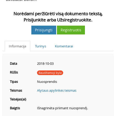
Norėdami peržiūrėti visą dokumento tekstą,
Prisijunkite arba Užsiregistruokite.
Prisijungti
Registruotis
Informacija
Turinys
Komentarai
Data
2018-10-03
Rūšis
Baudžiamoji byla
Tipas
Nuosprendis
Teismas
Alytaus apylinkės teismas
Teisėjas(ai)
Baigtis
Išnagrinėta priimant nuosprendį.