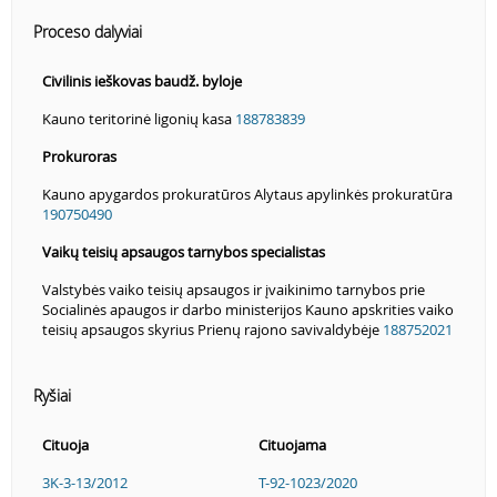
Proceso dalyviai
Civilinis ieškovas baudž. byloje
Kauno teritorinė ligonių kasa
188783839
Prokuroras
Kauno apygardos prokuratūros Alytaus apylinkės prokuratūra
190750490
Vaikų teisių apsaugos tarnybos specialistas
Valstybės vaiko teisių apsaugos ir įvaikinimo tarnybos prie
Socialinės apaugos ir darbo ministerijos Kauno apskrities vaiko
teisių apsaugos skyrius Prienų rajono savivaldybėje
188752021
Ryšiai
Cituoja
Cituojama
3K-3-13/2012
T-92-1023/2020