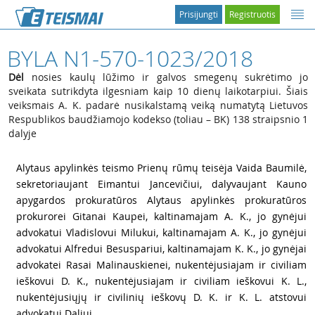
Prisijungti
Registruotis
BYLA N1-570-1023/2018
Dėl
nosies kaulų lūžimo ir galvos smegenų sukrėtimo jo
sveikata sutrikdyta ilgesniam kaip 10 dienų laikotarpiui. Šiais
veiksmais A. K. padarė nusikalstamą veiką numatytą Lietuvos
Respublikos baudžiamojo kodekso (toliau – BK) 138 straipsnio 1
dalyje
1
Alytaus apylinkės teismo Prienų rūmų teisėja Vaida Baumilė,
sekretoriaujant Eimantui Jancevičiui, dalyvaujant Kauno
apygardos prokuratūros Alytaus apylinkės prokuratūros
prokurorei Gitanai Kaupei, kaltinamajam A. K., jo gynėjui
advokatui Vladislovui Milukui, kaltinamajam A. K., jo gynėjui
advokatui Alfredui Besuspariui, kaltinamajam K. K., jo gynėjai
advokatei Rasai Malinauskienei, nukentėjusiajam ir civiliam
ieškovui D. K., nukentėjusiajam ir civiliam ieškovui K. L.,
nukentėjusiųjų ir civilinių ieškovų D. K. ir K. L. atstovui
advokatui Daliui...