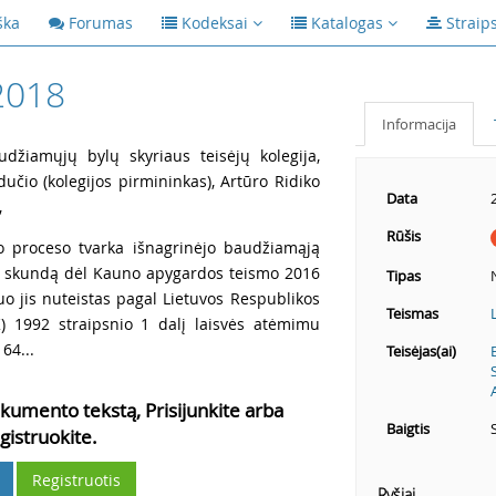
ška
Forumas
Kodeksai
Katalogas
Straip
2018
Informacija
udžiamųjų bylų skyriaus teisėjų kolegija,
dučio (kolegijos pirmininkas), Artūro Ridiko
Data
,
Rūšis
io proceso tvarka išnagrinėjo baudžiamąją
inį skundą dėl Kauno apygardos teismo 2016
Tipas
uo jis nuteistas pagal Lietuvos Respublikos
Teismas
) 1992 straipsnio 1 dalį laisvės atėmimu
64...
Teisėjas(ai)
kumento tekstą, Prisijunkite arba
Baigtis
gistruokite.
Registruotis
Ryšiai