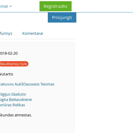
sniai
Registruotis
Prisijungti
Turinys
Komentarai
2018-02-20
Baudžiamoji byla
Nutartis
Lietuvos Aukščiausiasis Teismas
Eligijus Gladutis
Sigita Bieliauskienė
Artūras Ridikas
Skundas atmestas.